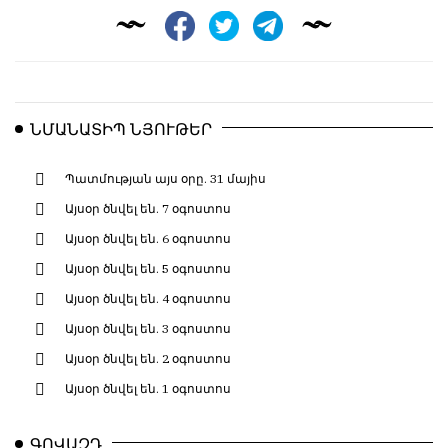
ՆՄԱՆԱՏԻՊ ՆՅՈՒԹԵՐ
Պատմության այս օրը. 31 մայիս
Այսօր ծնվել են. 7 օգոստոս
Այսօր ծնվել են. 6 օգոստոս
Այսօր ծնվել են. 5 օգոստոս
Այսօր ծնվել են. 4 օգոստոս
Այսօր ծնվել են. 3 օգոստոս
Այսօր ծնվել են. 2 օգոստոս
Այսօր ծնվել են. 1 օգոստոս
ԳՈՎԱԶԴ