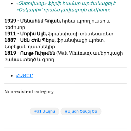
«Չներվածը» ֆիլմի համար արժանացել է
обязательным
հրապարակվում
«Օսկարի»՝ որպես լավագույն ռեժիսոր։
условием
են
для
նույն
1929 - Մենահեմ Գոլան,
հրեա պրոդյուսեր և
публикации.
իրավունքով։
ռեժիսոր
1911 - Մորիս Ալլե,
ֆրանսիացի տնտեսագետ
Противоположные
Գովազդային
1887 - Սեն-Ժոն Պերս,
ֆրանսիացի պոետ,
мнения
տեքստերը,
Նոբելյան դափնեկիր
публикуются,
լուսանկարները
1819 - Ուոլթ Ուիթմեն
(Walt Whitman), ամերիկացի
даже
և
բանաստեղծ և գրող
если
բովանդակությունը
принимаются
Խմբագրության
без
վերահսկողությունից
ՀԱՅԵՐ
восторга.
դուրս
են։
Non-existent category
Главный
редактор
Խմբագիր-
—
տնօրեն՝
Армен
31 Մայիս
Այսօր Ծնվել Են
Արմեն
фон
ֆոն
Геворкян
Գևորգյան