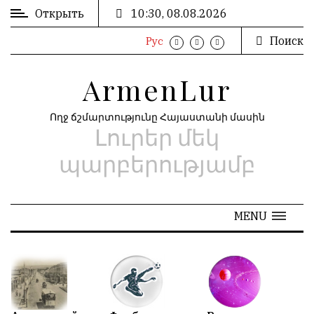
Открыть
10:30, 08.08.2026
Поиск
Рус
ВХОД
ՄՈՒՏՔ
/
/
ArmenLur
РЕГИСТРАЦИЯ
ԳՐԱՆՑՈՒՄ
Ողջ ճշմարտությունը Հայաստանի մասին
Լուրեր մեկ
РЕКЛАМА
ԳՈՎԱԶԴ
պարբերությամբ
РЕКЛАМА
ԱՐԽԻՎ
MENU
АРХИВ
«
Май 2026
»
N