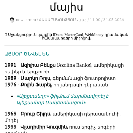
մայիս
կերպ։
1
Пользователей:
Խմբագրությունը
0
newsarmru /
ՀԱՍԱՐԱԿՈՒԹՅՈՒՆ
33 /
11:00 / 31.05.2026
քիթը
չի
խոթում
Աջակցություն կայքին
IDram, MasterCard, WebMoney
դրամական
համակարգերի միջոցով։
հեղինակային
НАШИ
նյութերի
ПРАВИЛА
ԱՅՍՕՐ ԾՆՎԵԼ ԵՆ
մեջ,
չի
Тонкие
1991 - Ազիլիա Բենքս
(Azelina Banks), ամերիկացի
կրճատում
материалы
ռեփեր և երգչուհի
և
для
1989
-
Մարկո Ռոյս,
գերմանացի ֆուտբոլիստ
մտքերի
независимо
1976
-
Քոլին Ֆարել,
իռլանդացի դերասան
խմբագրում
мыслящих.
չի
«
Ալեքսանդր» ֆիլմում մարմնավորել է
Сайт
կատարում։
Ալեքսանդր Մակեդոնացուն։
обновляется
Խմբագրության
с
1965
-
Բրուք Շիլդս,
ամերիկացի դերասանուհի,
կարծիքը
большим
մոդել
հեղինակների
трудом,
1955
-
Վլադիմիր Կուզմին,
ռուս երգիչ, երգերի
կարծիքի
но