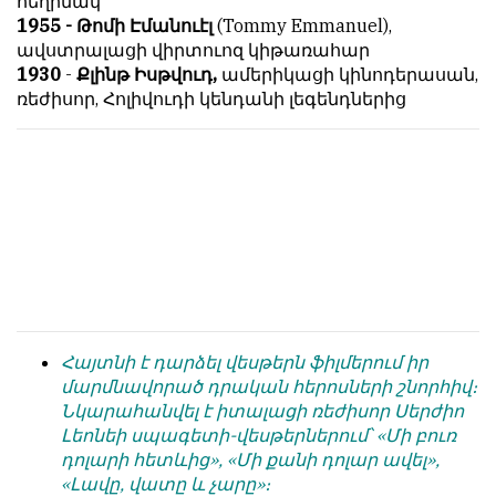
հեղինակ
հետ
с
1955 - Թոմի Էմանուէլ
(Tommy Emmanuel),
համակարծիք
душой.
ավստրալացի վիրտուոզ կիթառահար
լինելը
1930
-
Քլինթ Իսթվուդ,
ամերիկացի կինոդերասան,
Редакция
պարտադիր
ռեժիսոր, Հոլիվուդի կենդանի լեգենդներից
не
պայման
лезет
չէ
в
նյութերը
авторские
թողարկելու
тексты,
համար։
не
Հակառակ
кромсает
կարծիքները
их
Խմբագրության
и
կողմից
не
ընդունվում
искажает
Հայտնի է դարձել վեսթերն ֆիլմերում իր
են
смысл.
մարմնավորած դրական հերոսների շնորհիվ։
ոչ
Նկարահանվել է իտալացի ռեժիսոր Սերժիո
Мнение
այնքան
Լեոնեի սպագետի-վեսթերներում՝ «Մի բուռ
редакции
գրկաբաց
դոլարի հետևից», «Մի քանի դոլար ավել»,
не
են,
«Լավը, վատը և չարը»։
является
սակայն