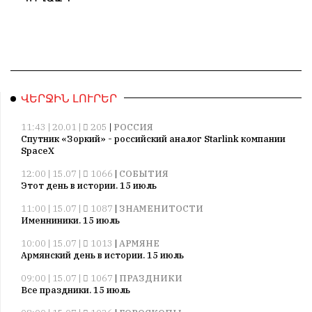
ՎԵՐՋԻՆ ԼՈՒՐԵՐ
11:43 | 20.01 |
205
|
РОССИЯ
Спутник «Зоркий» - российский аналог Starlink компании
SpaceX
12:00 | 15.07 |
1066
|
СОБЫТИЯ
Этот день в истории. 15 июль
11:00 | 15.07 |
1087
|
ЗНАМЕНИТОСТИ
Именниники. 15 июль
10:00 | 15.07 |
1013
|
АРМЯНЕ
Армянский день в истории. 15 июль
09:00 | 15.07 |
1067
|
ПРАЗДНИКИ
Все праздники. 15 июль