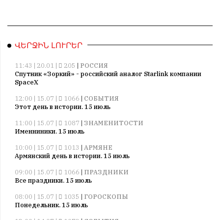
ՎԵՐՋԻՆ ԼՈՒՐԵՐ
11:43 | 20.01 |
205
|
РОССИЯ
Спутник «Зоркий» - российский аналог Starlink компании
SpaceX
12:00 | 15.07 |
1066
|
СОБЫТИЯ
Этот день в истории. 15 июль
11:00 | 15.07 |
1087
|
ЗНАМЕНИТОСТИ
Именниники. 15 июль
10:00 | 15.07 |
1013
|
АРМЯНЕ
Армянский день в истории. 15 июль
09:00 | 15.07 |
1066
|
ПРАЗДНИКИ
Все праздники. 15 июль
08:00 | 15.07 |
1035
|
ГОРОСКОПЫ
Понедельник. 15 июль