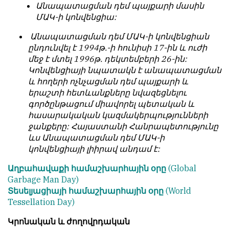
Անապատացման դեմ պայքարի մասին
обязательным
հրապարակվում
ՄԱԿ-ի կոնվենցիա:
условием
են
для
նույն
Անապատացման դեմ ՄԱԿ-ի կոնվենցիան
публикации.
իրավունքով։
ընդունվել է 1994թ.-ի հունիսի 17-ին և ուժի
մեջ է մտել 1996թ. դեկտեմբերի 26-ին:
Противоположные
Գովազդային
Կոնվենցիայի նպատակն է անապատացման
мнения
տեքստերը,
և հողերի ոչնչացման դեմ պայքարի և
публикуются,
լուսանկարները
երաշտի հետևանքները նվազեցնելու
даже
և
գործընթացում միավորել պետական և
если
բովանդակությունը
հասարակական կազմակերպությունների
принимаются
Խմբագրության
ջանքերը: Հայաստանի Հանրապետությունը
без
վերահսկողությունից
ևս Անապատացման դեմ ՄԱԿ-ի
восторга.
դուրս
կոնվենցիայի լիիրավ անդամ է:
են։
Главный
Աղբահավաքի համաշխարհային օրը
(Global
редактор
Խմբագիր-
Garbage Man Day)
—
տնօրեն՝
Տեսելյացիայի համաշխարհային օրը
(World
Армен
Արմեն
Tessellation Day)
фон
ֆոն
Геворкян
Գևորգյան
Կրոնական և ժողովրդական