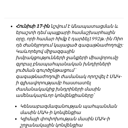
հետ
с
համակարծիք
душой.
լինելը
Редакция
պարտադիր
Հունիսի 17-ին
նշվում է Անապատացման և
не
պայման
երաշտի դեմ պայքարի համաշխարհային
лезет
չէ
օրը, որի համար հիմք է դարձել1992թ.-ին Ռիո
в
նյութերը
դե Ժանեյրոյում կայացած գագաթնաժողովը:
авторские
թողարկելու
Կաևորելով միջազգային
тексты,
համար։
խմբակցությունների ջանքերի միավորումը
не
գլոբալ բնապահպանական խնդիրների
Հակառակ
кромсает
լուծման գուրծընթացում`
կարծիքները
их
գագաթնաժողովի ժամանակ որոշվել է ՄԱԿ-
Խմբագրության
и
ի գլխավորությամբ հաստատել
կողմից
не
ժամանակակից խնդրիների մասին
ընդունվում
искажает
ամենակարևոր կոնվենցիաները՝
են
смысл.
ոչ
Կենսաբազմազանության պահպանման
Мнение
այնքան
մասին ՄԱԿ-ի կոնվենցիա
редакции
գրկաբաց
Կլիմայի փոփոխության մասին ՄԱԿ-ի
не
են,
շրջանակային կոնվենցիա
является
սակայն