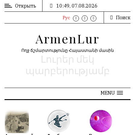
Открыть
10:49, 07.08.2026
Поиск
Рус
ВХОД
ՄՈՒՏՔ
/
/
ArmenLur
РЕГИСТРАЦИЯ
ԳՐԱՆՑՈՒՄ
Ողջ ճշմարտությունը Հայաստանի մասին
Լուրեր մեկ
РЕКЛАМА
ԳՈՎԱԶԴ
պարբերությամբ
РЕКЛАМА
ԱՐԽԻՎ
MENU
АРХИВ
«
Июнь 2026
»
N