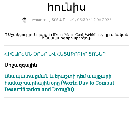
հունիս
կերպ։
1
Пользователей:
Խմբագրությունը
0
newsarmru /
ՏՈՆԵՐ
26 /
08:30 / 17.06.2026
քիթը
չի
խոթում
Աջակցություն կայքին
IDram, MasterCard, WebMoney
դրամական
համակարգերի միջոցով։
հեղինակային
НАШИ
նյութերի
ПРАВИЛА
ՀԻՇԱՐԺԱՆ ՕՐԵՐ ԵՎ ՀԵՏԱՔՐՔԻՐ ՏՈՆԵՐ
մեջ,
չի
Тонкие
Միջազգային
կրճատում
материалы
և
для
Անապատացման և երաշտի դեմ պայքարի
մտքերի
независимо
համաշխարհային օրը (World Day to Combat
խմբագրում
мыслящих.
Desertification and Drought)
չի
Сайт
կատարում։
обновляется
Խմբագրության
с
կարծիքը
большим
հեղինակների
трудом,
կարծիքի
но