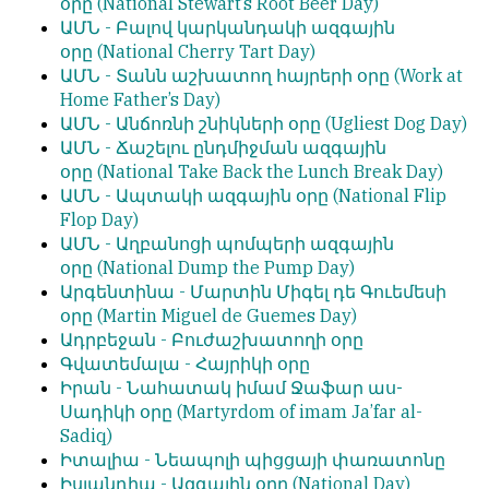
օրը
(National Stewart’s Root Beer Day)
ԱՄՆ -
Բալով կարկանդակի ազգային
օրը
(National Cherry Tart Day)
ԱՄՆ -
Տանն աշխատող հայրերի օրը
(Work at
Home Father’s Day)
ԱՄՆ -
Անճոռնի շնիկների օրը
(Ugliest Dog Day)
ԱՄՆ -
Ճաշելու ընդմիջման
ազգային
օրը
(National Take Back the Lunch Break Day)
ԱՄՆ -
Ապտակի ազգային օրը
(National Flip
Flop Day)
ԱՄՆ -
Աղբանոցի պոմպերի ազգային
օրը
(National Dump the Pump Day)
Արգենտինա -
Մարտին Միգել դե Գուեմեսի
օրը
(Martin Miguel de Guemes Day)
Ադրբեջան -
Բուժաշխատողի օրը
Գվատեմալա -
Հայրիկի օրը
Իրան -
Նահատակ իմամ Ջաֆար աս-
Սադիկի օրը
(Martyrdom of imam Ja’far al-
Sadiq)
Իտալիա -
Նեապոլի պիցցայի փառատոնը
Իսլանդիա -
Ազգային օրը
(National Day)