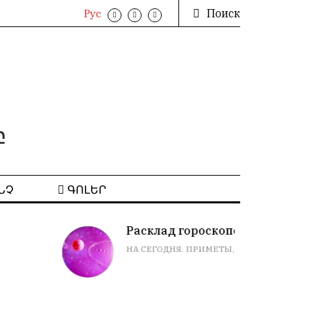
Поиск
Рус
բ
ՆՉ
ԳՈԼԵՐ
Расклад гороскопов
НА СЕГОДНЯ. ПРИМЕТЫ, СНЫ, СОВЕТЫ