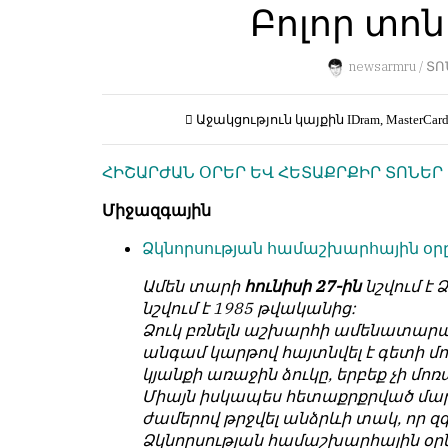
Пользователей:
Բոլոր տոնե
Խմբագրությունը
0
քիթը
չի
newsarmru /
ՏՈ
խոթում
հեղինակային
НАШИ
Աջակցություն կայքին
IDram, MasterCar
նյութերի
ПРАВИЛА
մեջ,
ՀԻՇԱՐԺԱՆ ՕՐԵՐ ԵՎ ՀԵՏԱՔՐՔԻՐ ՏՈՆԵՐ
չի
Тонкие
կրճատում
материалы
Միջազգային
և
для
մտքերի
независимо
Ձկնորսության համաշխարհային օր
խմբագրում
мыслящих.
չի
Ամեն տարի
հունիսի 27-ին
նշվում է
Сайт
կատարում։
նշվում է 1985 թվականից:
обновляется
Ձուկ բռնելն աշխարհի ամենատարածվ
Խմբագրության
с
անգամ կարթով հայտնվել է գետի մոտ,
կարծիքը
большим
կյանքի առաջին ձուկը, երբեք չի մո
հեղինակների
трудом,
Միայն իսկապես հետաքրքրված մարդի
կարծիքի
но
ժամերով թրջվել անձրևի տակ, որ զգ
հետ
с
Ձկնորսության համաշխարհային օրն