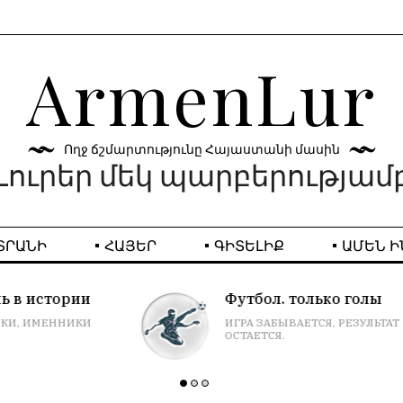
ArmenLur
Ողջ ճշմարտությունը Հայաստանի մասին
Լուրեր մեկ պարբերությամ
ՏՐԱՆԻ
ՀԱՅԵՐ
ԳԻՏԵԼԻՔ
ԱՄԵՆ Ի
Футбол. только голы
ИГРА ЗАБЫВАЕТСЯ, РЕЗУЛЬТАТ
ОСТАЕТСЯ.