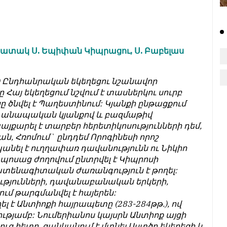
շատակ Ս. Եպիփան Կիպրացու, Ս. Բաբելաս
) Ընդհանրական եկեղեցու նշանավոր
այ եկեղեցում նշվում է տասներկու սուրբ
 ծնվել է Պաղեստինում: Կյանքի ընթացքում
բ, անապական կյանքով և բազմաթիվ
այքարել է տարբեր հերետիկոսությունների դեմ,
ն, Հռոմում` ընդդեմ Որոգինեսի որոշ
նել է ուղղափառ դավանությունն ու Նիկիո
ոսաց ժողովում ընտրվել է Կիպրոսի
տենագիտական ժառանգություն է թողել:
ւթյունների, դավանաբանական երկերի,
ւմ թարգմանվել է հայերեն:
ել է Անտիոքի հայրապետը (283-284թթ.), ով
ցությամբ: Նումերիանոս կայսրն Անտիոք այցի
ուց հետո, ցանկանում է մտնել Աստծո եկեղեցի և