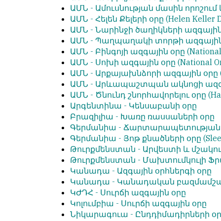
ԱՄՆ -
Ամուսնության մասին որոշում 
ԱՄՆ -
Հելեն Քելերի օրը
(Helen Keller 
ԱՄՆ -
Նարինջի ծաղիկների ազգայի
ԱՄՆ -
Պաղպաղակի տորթի
ազգայի
ԱՄՆ -
Բինգոյի ազգային օրը
(Nationa
ԱՄՆ -
Սոխի ազգային օրը
(National O
ԱՄՆ -
Արքայախնձորի ազգային օրը
ԱՄՆ -
Արևապաշտպան ակնոցի
ազգ
ԱՄՆ -
Ծնունդ շնորհավորելու օրը
(Ha
Արգենտինա -
Կենսաբանի օրը
Բրազիլիա -
Խառը ռասսաների օրը
Գերմանիա -
Ճարտարապետության 
Գերմանիա -
Յոթ քնածների օրը
(Sle
Թուրքմենստան -
Արվեստի և մշակո
Թուրքմենստան -
Մախտումկուլի Ֆր
Կանադա -
Ազգային օրհներգի օրը
Կանադա -
Կանադական բազմամշակ
ԿԺԴՀ -
Սուրճի ազգային օրը
Կոլումբիա -
Սուրճի ազգային օրը
Նիկարագուա -
Ընդդիմադիրների օ