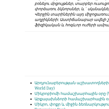
համակարծիք
душой.
բռնելու մրցույթներ, տարբեր ուսու
լինելը
փորձառու ձկնորսներ, և´ սկսնակնե
Редакция
պարտադիր
Վերջին տարիներին այդ միջոցառում
не
պայման
աղջիկների: Աստիճանաբար ավելի շա
лезет
չէ
ֆիզիկական և հոգևոր ուժերի ամրա
в
նյութերը
авторские
թողարկելու
тексты,
համար։
не
Հակառակ
кромсает
կարծիքները
их
Խմբագրության
и
կողմից
не
ընդունվում
искажает
են
смысл.
ոչ
Արդյունաբերության աշխատողներ
Мнение
այնքան
World Day)
редакции
գրկաբաց
Միկրոբիոմի
համաշխարհային օրը
(
не
են,
Արքայախնձորի
համաշխարհային օ
является
սակայն
Միկրո, փոքր և միջին ձեռնարկությո
обязательным
հրապարակվում