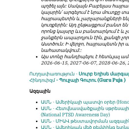
պղծել այն: Սակայն Բաբելաս հայր
կայսրին՝ արգելում է նրա մուտքը 
հայրապետին և չարչարանքների են
կուռքերին: Այդ ընթացքում բանտ ե
որոնց կայսրը ևս բանտարկում է և 
ջանքերն ապարդյուն էին, քանզի չո
Աստծուն: Ի վերջո, հայրապետն իր 
նահատակվում::
Այս տոնը հանդիպելու է հետևյալ ամս
2026-06-15, 2027-06-07, 2028-06-26, 
Ուղղափառություն -
Սուրբ Եղիսե մարգա
Հինդուիզմ
- Պուջայի Գուրու (Guru Puja )
Ազգային
ԱՄՆ -
Ամերիկայի պատվո օրեր
(Hono
ԱՄՆ -
Հետվնասվածքային սթրեսայ
(National PTSD Awareness Day)
ԱՄՆ -
ՄԻԱՎ թեստավորման
ազգայի
ԱՄՆ -
Ամերիկյան մեծ քեմփինգ ետ