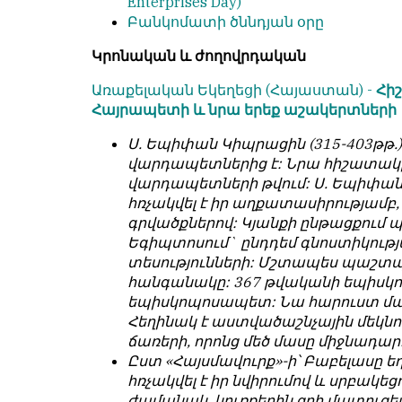
Enterprises Day)
условием
են
Բանկոմատի ծննդյան օրը
для
նույն
публикации.
իրավունքով։
Կրոնական և ժողովրդական
Противоположные
Գովազդային
Առաքելական Եկեղեցի (Հայաստան) -
Հի
мнения
տեքստերը,
Հայրապետի և նրա երեք աշակերտների
публикуются,
լուսանկարները
даже
Ս. Եպիփան Կիպրացին (315-403թթ.
և
если
վարդապետներից է: Նրա հիշատակը Հ
բովանդակությունը
принимаются
վարդապետների թվում: Ս. Եպիփանը
Խմբագրության
без
հռչակվել է իր աղքատասիրությամ
վերահսկողությունից
восторга.
գրվածքներով: Կյանքի ընթացքում պ
դուրս
Եգիպտոսում` ընդդեմ գնոստիկությա
են։
Главный
տեսությունների: Մշտապես պաշտպա
редактор
Խմբագիր-
հանգանակը: 367 թվականի եպիսկոպ
—
տնօրեն՝
եպիսկոպոսապետ: Նա հարուստ մա
Армен
Արմեն
Հեղինակ է աստվածաշնչային մեկնո
фон
ֆոն
ճառերի, որոնց մեծ մասը միջնադարո
Геворкян
Գևորգյան
Ըստ «Հայսմավուրք»-ի՝ Բաբելասը եղ
հռչակվել է իր նվիրումով և սրբակե
ժամանակ, կուռքերին զոհ մատուցել