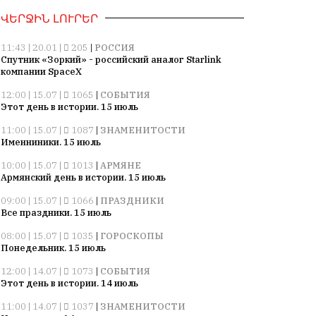
ՎԵՐՋԻՆ ԼՈՒՐԵՐ
11:43 | 20.01 |
205
|
РОССИЯ
Спутник «Зоркий» - российский аналог Starlink
компании SpaceX
12:00 | 15.07 |
1065
|
СОБЫТИЯ
Этот день в истории. 15 июль
11:00 | 15.07 |
1087
|
ЗНАМЕНИТОСТИ
Именниники. 15 июль
10:00 | 15.07 |
1013
|
АРМЯНЕ
Армянский день в истории. 15 июль
09:00 | 15.07 |
1066
|
ПРАЗДНИКИ
Все праздники. 15 июль
08:00 | 15.07 |
1035
|
ГОРОСКОПЫ
Понедельник. 15 июль
12:00 | 14.07 |
1073
|
СОБЫТИЯ
Этот день в истории. 14 июль
11:00 | 14.07 |
1037
|
ЗНАМЕНИТОСТИ