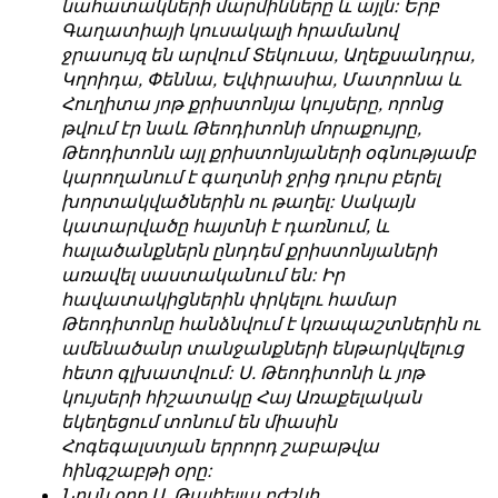
նահատակների մարմինները և այլն: Երբ
обязательным
հրապարակվում
Գաղատիայի կուսակալի հրամանով
условием
են
ջրասույզ են արվում Տեկուսա, Աղեքսանդրա,
для
նույն
Կղոիդա, Փեննա, Եվփրասիա, Մատրոնա և
публикации.
իրավունքով։
Հուղիտա յոթ քրիստոնյա կույսերը, որոնց
թվում էր նաև Թեոդիտոնի մորաքույրը,
Противоположные
Գովազդային
Թեոդիտոնն այլ քրիստոնյաների օգնությամբ
мнения
տեքստերը,
կարողանում է գաղտնի ջրից դուրս բերել
публикуются,
լուսանկարները
խորտակվածներին ու թաղել: Սակայն
даже
և
կատարվածը հայտնի է դառնում, և
если
բովանդակությունը
հալածանքներն ընդդեմ քրիստոնյաների
принимаются
Խմբագրության
առավել սաստականում են: Իր
без
վերահսկողությունից
հավատակիցներին փրկելու համար
восторга.
դուրս
Թեոդիտոնը հանձնվում է կռապաշտներին ու
են։
ամենածանր տանջանքների ենթարկվելուց
Главный
հետո գլխատվում: Ս. Թեոդիտոնի և յոթ
редактор
Խմբագիր-
կույսերի հիշատակը Հայ Առաքելական
—
տնօրեն՝
եկեղեցում տոնում են միասին
Армен
Արմեն
Հոգեգալստյան երրորդ շաբաթվա
фон
ֆոն
հինգշաբթի օրը:
Геворкян
Գևորգյան
Նույն օրը Ս. Թալիելյա բժշկի