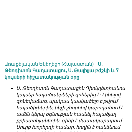
հետ
с
համակարծիք
душой.
լինելը
Редакция
պարտադիր
не
պայման
лезет
չէ
в
նյութերը
авторские
թողարկելու
тексты,
համար։
не
Առաքելական Եկեղեցի (Հայաստան) -
Ս.
Հակառակ
кромсает
Թեոդիտոն Գաղատացու, Ս. Թալիլյա բժշկի և 7
կարծիքները
их
կույսերի հիշատակության օրը
Խմբագրության
и
կողմից
не
Ս. Թեոդիտոն Գաղատացին Դիոկղետիանոս
ընդունվում
искажает
կայսեր հալածանքների զոհերից է: Լինելով
են
смысл.
գինեվաճառ, պակաս կասկածելի է թվում
ոչ
հալածիչներին, ինչի շնորհիվ կարողանում է
Мнение
այնքան
ամեն կերպ օգնության հասնել հալածյալ
редакции
գրկաբաց
քրիստոնյաներին. գինի է մատակարարում
не
են,
Սուրբ Խորհրդի համար, հողին է հանձնում
является
սակայն