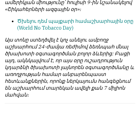
ամերիկյան միությունը՝ հուլիսի 9-ին նշանակելով
հետ
с
«Շիկահերների ազգային օր»։
համակարծիք
душой.
լինելը
Ծխելու դեմ պայքարի համաշխարհային օրը
Редакция
պարտադիր
(World No Tobacco Day)
не
պայման
лезет
չէ
Այս տոնը ստեղծվել է կոչ անելու ամբողջ
в
նյութերը
աշխարհում 24-ժամյա ռեժիմով ձեռնպահ մնալ
авторские
թողարկելու
ծխախոտի օգտագործման բոլոր ձևերից: Բացի
тексты,
համար։
այդ, ակնկալվում է, որ այս օրը ուշադրություն
не
կդարձնի ծխախոտի լայնորեն օգտագործմանը և
Հակառակ
кромсает
առողջության համար անբարենպաստ
կարծիքները
их
հետևանքներին, որոնք ներկայումս հանգեցնում
Խմբագրության
и
են աշխարհում տարեկան ավելի քան 7 միլիոն
կողմից
не
մահվան։
ընդունվում
искажает
են
смысл.
ոչ
Мнение
այնքան
редакции
գրկաբաց
не
են,
является
սակայն