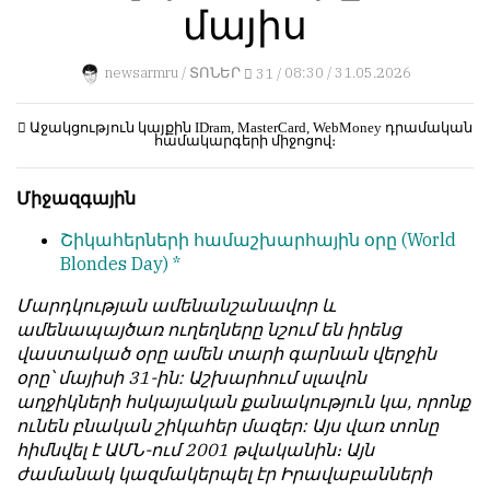
մայիս
կերպ։
1
Пользователей:
Խմբագրությունը
0
newsarmru /
ՏՈՆԵՐ
31 /
08:30 / 31.05.2026
քիթը
չի
խոթում
Աջակցություն կայքին
IDram, MasterCard, WebMoney
դրամական
համակարգերի միջոցով։
հեղինակային
НАШИ
նյութերի
ПРАВИЛА
Միջազգային
մեջ,
չի
Тонкие
Շիկահերների համաշխարհային օրը
(World
կրճատում
материалы
Blondes Day) *
և
для
մտքերի
независимо
Մարդկության ամենանշանավոր և
խմբագրում
мыслящих.
ամենապայծառ ուղեղները նշում են իրենց
չի
վաստակած օրը ամեն տարի գարնան վերջին
Сайт
կատարում։
օրը՝ մայիսի 31-ին: Աշխարհում սլավոն
обновляется
աղջիկների հսկայական քանակություն կա, որոնք
Խմբագրության
с
ունեն բնական շիկահեր մազեր: Այս վառ տոնը
կարծիքը
большим
հիմնվել է ԱՄՆ-ում 2001 թվականին։ Այն
հեղինակների
трудом,
ժամանակ կազմակերպել էր Իրավաբանների
կարծիքի
но