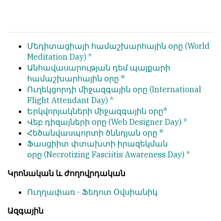
обязательным
հրապարակվում
условием
են
для
նույն
публикации.
իրավունքով։
Մեդիտացիայի համաշխարհային օրը
(World
Meditation Day) *
Противоположные
Գովազդային
Անհավասարության դեմ պայքարի
мнения
տեքստերը,
համաշխարհային օրը *
публикуются,
լուսանկարները
Ուղեկցորդի միջազգային օրը
(International
даже
և
Flight Attendant Day) *
если
բովանդակությունը
Երկվորյակների միջազգային օրը*
принимаются
Խմբագրության
Վեբ դիզայների օրը
(Web Designer Day) *
без
վերահսկողությունից
Հեծանվասպորտի ծննդյան օրը *
восторга.
դուրս
Ֆասցիիտ փտախտի իրազեկման
են։
օրը
(Necrotizing Fasciitis Awareness Day) *
Главный
редактор
Խմբագիր-
Կրոնական և ժողովրդական
—
տնօրեն՝
Армен
Արմեն
Ուղղափառ -
Ֆեդոտ Օվսիանիկ
фон
ֆոն
Геворкян
Ազգային
Գևորգյան