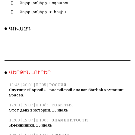
Բոլոր տոները. 1 օգոստոս
Բոլոր տոները. 31 հուլիս
ԳՈՎԱԶԴ
ՎԵՐՋԻՆ ԼՈՒՐԵՐ
11:43 | 20.01 |
205
|
РОССИЯ
Спутник «Зоркий» - российский аналог Starlink компании
SpaceX
12:00 | 15.07 |
1063
|
СОБЫТИЯ
Этот день в истории. 15 июль
11:00 | 15.07 |
1085
|
ЗНАМЕНИТОСТИ
Именниники. 15 июль