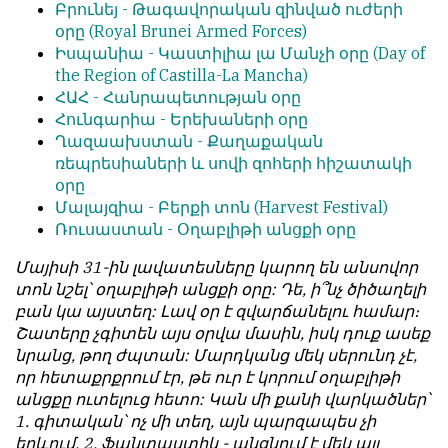
Բրունեյ -
Թագավորական զինված ուժերի
օրը
(Royal Brunei Armed Forces)
Իսպանիա -
Կաստիլիա լա Մանչի օրը
(Day of
the Region of Castilla-La Mancha)
ՀԱՀ -
Հանրապետության օրը
Հունգարիա -
Երեխաների օրը
Ղազաախստան -
Քաղաքական
ռեպրեսիաների և սովի զոհերի հիշատակի
օրը
Մալայզիա -
Բերքի տոն
(Harvest Festival)
Ռուսաստան -
Օղաբլիթի անցքի օրը
Մայիսի 31-ին լավատեսները կարող են անսովոր
տոն նշել՝ օղաբլիթի անցքի օրը: Դե, ի՞նչ ծիծաղելի
բան կա այստեղ: Լավ օր է զվարճանելու համար։
Շատերը չգիտեն այս օրվա մասին, իսկ դուք ասեք
նրանց, թող ժպտան: Մարդկանց մեկ սերունդ չէ,
որ հետաքրքրում էր, թե ուր է կորում օղաբլիթի
անցքը ուտելուց հետո: Կան մի քանի վարկածներ՝
1. գիտական՝ ոչ մի տեղ, այն պարզապես չի
երևում, 2. ֆանտաստիկ - անցնում է մեկ այլ