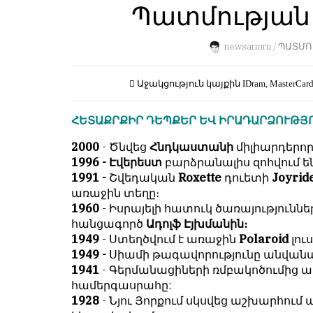
Пользователей:
Պատմության ա
Խմբագրությունը
0
քիթը
չի
newsarmru /
ՊԱՏՄՈ
խոթում
հեղինակային
НАШИ
Աջակցություն կայքին
IDram, MasterCar
նյութերի
ПРАВИЛА
մեջ,
ՀԵՏԱՔՐՔԻՐ ԴԵՊՔԵՐ ԵՎ ԻՐԱԴԱՐՁՈՒԹՅ
չի
Тонкие
կրճատում
материалы
2000
- Ծնվեց
Հնդկաստանի
միլիարդերոր
և
для
1996 - Էվերեստ
բարձրանալիս զոհվում ե
մտքերի
независимо
1991 -
Շվեդական
Roxette
դուետի
Joyrid
խմբագրում
мыслящих.
առաջին տեղը։
չի
1960
- Իսրայելի հատուկ ծառայությունն
Сайт
կատարում։
հանցագործ
Ադոլֆ Էյխմանին։
обновляется
1949
- Ստեղծվում է առաջին
Polaroid
լու
Խմբագրության
с
1949 -
Սիամի թագավորությունը անվանա
կարծիքը
большим
1941
- Գերմանացիների ռմբակոծումից ամ
հեղինակների
трудом,
համերգասրահը:
կարծիքի
но
1928
- Նյու Յորքում սկսվեց աշխարհու
հետ
с