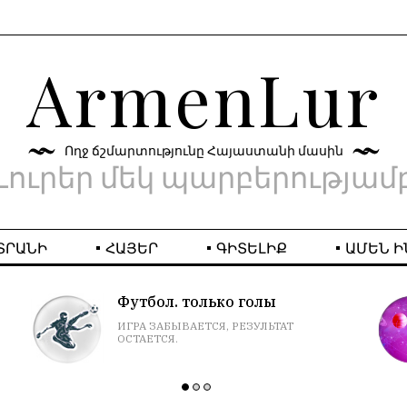
ArmenLur
Ողջ ճշմարտությունը Հայաստանի մասին
Լուրեր մեկ պարբերությամ
ՏՐԱՆԻ
ՀԱՅԵՐ
ԳԻՏԵԼԻՔ
ԱՄԵՆ Ի
Футбол. только голы
ИГРА ЗАБЫВАЕТСЯ, РЕЗУЛЬТАТ
ОСТАЕТСЯ.