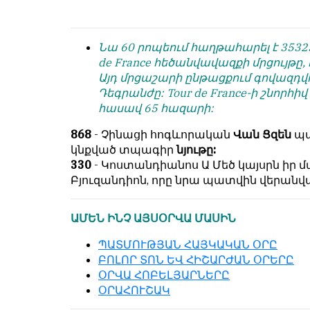
условием
են
для
նույն
публикации.
իրավունքով։
Նա 60 րոպեում հաղթահարել է 3532
de France հեծանվավազքի մրցույթը
Противоположные
Գովազդային
Այդ մրցաշարի ընթացքում գովազդվու
мнения
տեքստերը,
Դեգրանժը: Tour de France-ի շնորհի
публикуются,
լուսանկարները
հասավ 65 հազարի:
даже
և
если
բովանդակությունը
868
- Չինացի հոգևորական
Վան Ցզեն
պա
принимаются
Խմբագրության
կնքված տպագիր
նյութը:
без
վերահսկողությունից
330
- Կոստանդիանոս Ա Մեծ կայսրն իր
восторга.
դուրս
Բյուզանդիոն, որը նրա պատվին վերան
են։
Главный
редактор
Խմբագիր-
ԱՄԵՆ ԻՆՉ ԱՅՍՕՐՎԱ ՄԱՍԻՆ
—
տնօրեն՝
Армен
ՊԱՏՄՈՒԹՅԱՆ ՀԱՅԿԱԿԱՆ ՕՐԸ
Արմեն
фон
ԲՈԼՈՐ ՏՈՆ ԵՎ ՀԻՇԱՐԺԱՆ ՕՐԵՐԸ
ֆոն
Геворкян
ՕՐՎԱ ՀՈԲԵԼՅԱՐՆԵՐԸ
Գևորգյան
ՕՐԱՀՈՒՇԱԿ