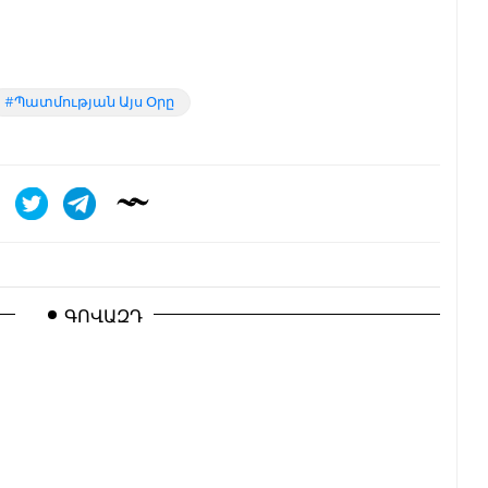
Պատմության Այս Օրը
ԳՈՎԱԶԴ