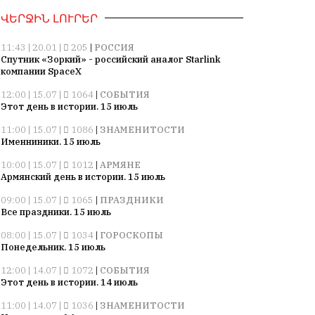
ՎԵՐՋԻՆ ԼՈՒՐԵՐ
11:43 | 20.01 |
205
|
РОССИЯ
Спутник «Зоркий» - российский аналог Starlink
компании SpaceX
12:00 | 15.07 |
1064
|
СОБЫТИЯ
Этот день в истории. 15 июль
11:00 | 15.07 |
1086
|
ЗНАМЕНИТОСТИ
Именниники. 15 июль
10:00 | 15.07 |
1012
|
АРМЯНЕ
Армянский день в истории. 15 июль
09:00 | 15.07 |
1065
|
ПРАЗДНИКИ
Все праздники. 15 июль
08:00 | 15.07 |
1034
|
ГОРОСКОПЫ
Понедельник. 15 июль
12:00 | 14.07 |
1072
|
СОБЫТИЯ
Этот день в истории. 14 июль
11:00 | 14.07 |
1036
|
ЗНАМЕНИТОСТИ