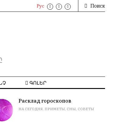
Поиск
Рус
բ
ՆՉ
ԳՈԼԵՐ
Расклад гороскопов
НА СЕГОДНЯ. ПРИМЕТЫ, СНЫ, СОВЕТЫ