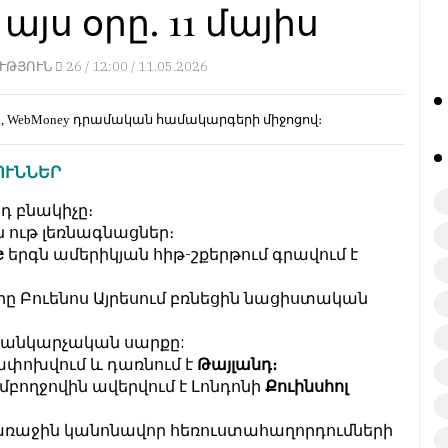
յս օրը. 11 մայիս
ՒԹՅՈՒՆ
26 /
12:00 / 11.05.2026
d, WebMoney
դրամական համակարգերի միջոցով։
ՈՒՆՆԵՐ
դ բնակիչը։
ն ութ լեռնագնացներ։
e
երգն ամերիկյան հիթ-շքերթում գրավում է
երը Բուենոս Այրեսում բռնեցին նացիստական
սանկարչական սարքը:
փոխվում և դառնում է
Թայլանդ։
բողջովին ավերվում է Լոնդոնի
Քուինսհոլ
մ առաջին կանոնավոր հեռուստահաղորդումների