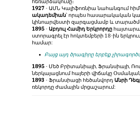
հեռարձակումը։
համակարծիք
душой.
1927
- ԱՄՆ Կալիֆոռնիա նահանգում հի
լինելը
Редакция
ակադեմիան
՝ որպես հասարակական կազ
պարտադիր
не
կինոարվեստի զարգացմամբ և տարածմ
պայման
лезет
1895
-
Աբդուլ Համիդ Երկրորդը
հայտարար
չէ
в
ստորագրել էր հոկտեմբերի 18-ին երկրու
նյութերը
авторские
համար:
թողարկելու
тексты,
համար։
Բայց այդ ծրագիրը երբեք չիրագործվ
не
Հակառակ
кромсает
1895
- Մեծ Բրիտանիայի, Ֆրանսիայի, Ռ
կարծիքները
их
ներկայացնում հայերի վիճակը Օսմանյան 
Խմբագրության
и
1893
- Ֆրանսիացի հեծանվորդ
Անրի Դե
կողմից
не
ռեկորդը ժամային մրցաշարում:
ընդունվում
искажает
են
смысл.
ոչ
Мнение
այնքան
редакции
գրկաբաց
не
են,
является
սակայն
обязательным
հրապարակվում