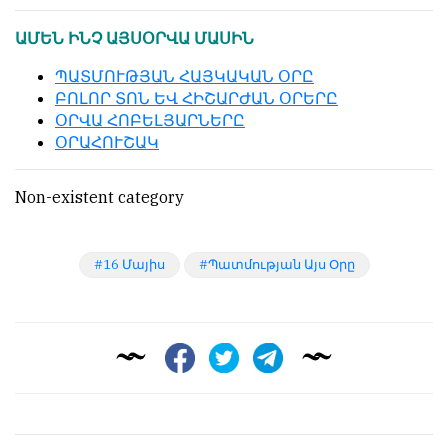
обязательным
հրապարակվում
ԱՄԵՆ ԻՆՉ ԱՅՍՕՐՎԱ ՄԱՍԻՆ
условием
են
для
նույն
ՊԱՏՄՈՒԹՅԱՆ ՀԱՅԿԱԿԱՆ ՕՐԸ
публикации.
իրավունքով։
ԲՈԼՈՐ ՏՈՆ ԵՎ ՀԻՇԱՐԺԱՆ ՕՐԵՐԸ
ՕՐՎԱ ՀՈԲԵԼՅԱՐՆԵՐԸ
Противоположные
Գովազդային
ՕՐԱՀՈՒՇԱԿ
мнения
տեքստերը,
публикуются,
լուսանկարները
даже
և
Non-existent category
если
բովանդակությունը
принимаются
Խմբագրության
без
վերահսկողությունից
16 Մայիս
Պատմության Այս Օրը
восторга.
դուրս
են։
Главный
редактор
Խմբագիր-
—
տնօրեն՝
Армен
Արմեն
фон
ֆոն
Геворкян
Գևորգյան