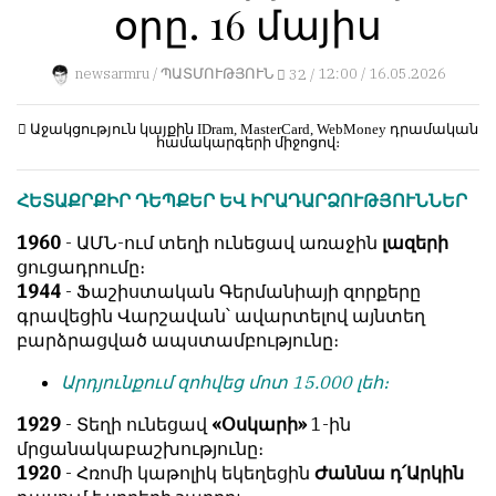
օրը. 16 մայիս
կերպ։
1
Пользователей:
Խմբագրությունը
0
newsarmru /
ՊԱՏՄՈՒԹՅՈՒՆ
32 /
12:00 / 16.05.2026
քիթը
չի
խոթում
Աջակցություն կայքին
IDram, MasterCard, WebMoney
դրամական
համակարգերի միջոցով։
հեղինակային
НАШИ
նյութերի
ПРАВИЛА
ՀԵՏԱՔՐՔԻՐ ԴԵՊՔԵՐ ԵՎ ԻՐԱԴԱՐՁՈՒԹՅՈՒՆՆԵՐ
մեջ,
չի
Тонкие
1960
- ԱՄՆ-ում տեղի ունեցավ առաջին
լազերի
կրճատում
материалы
ցուցադրումը։
և
для
1944
- Ֆաշիստական Գերմանիայի զորքերը
մտքերի
независимо
գրավեցին Վարշավան՝ ավարտելով այնտեղ
խմբագրում
мыслящих.
բարձրացված ապստամբությունը։
չի
Сайт
կատարում։
Արդյունքում զոհվեց մոտ 15.000 լեհ։
обновляется
Խմբագրության
с
1929
- Տեղի ունեցավ
«Օսկարի»
1-ին
կարծիքը
большим
մրցանակաբաշխությունը։
հեղինակների
трудом,
1920
- Հռոմի կաթոլիկ եկեղեցին
Ժաննա դ՛Արկին
կարծիքի
но