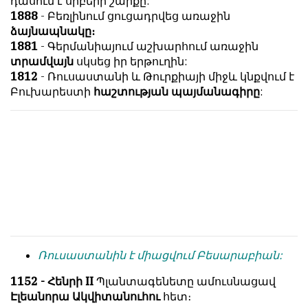
դասում է սրբերի շարքը:
հետ
с
1888
- Բեռլինում ցուցադրվեց առաջին
համակարծիք
душой.
ձայնապնակը։
լինելը
1881
- Գերմանիայում աշխարհում առաջին
Редакция
պարտադիր
տրամվայն
սկսեց իր երթուղին:
не
պայման
1812
- Ռուսաստանի և Թուրքիայի միջև կնքվում է
лезет
չէ
Բուխարեստի
հաշտության պայմանագիրը
:
в
նյութերը
авторские
թողարկելու
тексты,
համար։
не
Հակառակ
кромсает
կարծիքները
их
Խմբագրության
и
կողմից
не
ընդունվում
искажает
են
смысл.
ոչ
Ռուսաստանին է միացվում Բեսարաբիան:
Мнение
այնքան
редакции
գրկաբաց
1152 - Հենրի II
Պլանտագենետը ամուսնացավ
не
են,
Էլեանորա Ակվիտանուհու
հետ։
является
սակայն