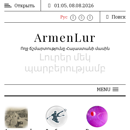
Открыть
01:05, 08.08.2026
Поиск
Рус
ВХОД
ՄՈՒՏՔ
/
/
ArmenLur
РЕГИСТРАЦИЯ
ԳՐԱՆՑՈՒՄ
Ողջ ճշմարտությունը Հայաստանի մասին
Լուրեր մեկ
РЕКЛАМА
ԳՈՎԱԶԴ
պարբերությամբ
РЕКЛАМА
ԱՐԽԻՎ
MENU
АРХИВ
«
Май 2026
»
N