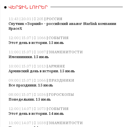
ՎԵՐՋԻՆ ԼՈՒՐԵՐ
11:43 | 20.01 |
205
|
РОССИЯ
Спутник «Зоркий» - российский аналог Starlink компании
SpaceX
12:00 | 15.07 |
1066
|
СОБЫТИЯ
Этот день в истории. 15 июль
11:00 | 15.07 |
1087
|
ЗНАМЕНИТОСТИ
Именниники. 15 июль
10:00 | 15.07 |
1013
|
АРМЯНЕ
Армянский день в истории. 15 июль
09:00 | 15.07 |
1066
|
ПРАЗДНИКИ
Все праздники. 15 июль
08:00 | 15.07 |
1036
|
ГОРОСКОПЫ
Понедельник. 15 июль
12:00 | 14.07 |
1073
|
СОБЫТИЯ
Этот день в истории. 14 июль
11:00 | 14.07 |
1038
|
ЗНАМЕНИТОСТИ