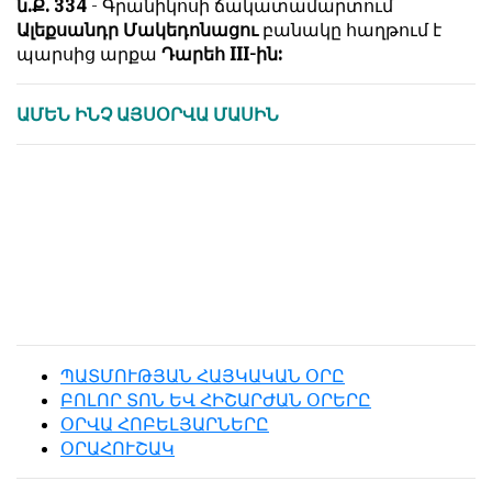
ն.Ք. 334
- Գրանիկոսի ճակատամարտում
обязательным
հրապարակվում
Ալեքսանդր Մակեդոնացու
բանակը հաղթում է
условием
են
պարսից արքա
Դարեհ III-ին:
для
նույն
публикации.
իրավունքով։
ԱՄԵՆ ԻՆՉ ԱՅՍՕՐՎԱ ՄԱՍԻՆ
Противоположные
Գովազդային
мнения
տեքստերը,
публикуются,
լուսանկարները
даже
և
если
բովանդակությունը
принимаются
Խմբագրության
без
վերահսկողությունից
восторга.
դուրս
են։
Главный
редактор
Խմբագիր-
ՊԱՏՄՈՒԹՅԱՆ ՀԱՅԿԱԿԱՆ ՕՐԸ
—
տնօրեն՝
ԲՈԼՈՐ ՏՈՆ ԵՎ ՀԻՇԱՐԺԱՆ ՕՐԵՐԸ
Армен
Արմեն
ՕՐՎԱ ՀՈԲԵԼՅԱՐՆԵՐԸ
фон
ֆոն
ՕՐԱՀՈՒՇԱԿ
Геворкян
Գևորգյան