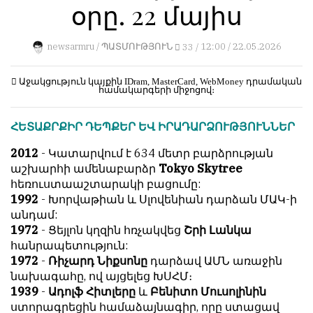
օրը. 22 մայիս
կերպ։
1
Пользователей:
Խմբագրությունը
0
newsarmru /
ՊԱՏՄՈՒԹՅՈՒՆ
33 /
12:00 / 22.05.2026
քիթը
չի
խոթում
Աջակցություն կայքին
IDram, MasterCard, WebMoney
դրամական
համակարգերի միջոցով։
հեղինակային
НАШИ
նյութերի
ПРАВИЛА
ՀԵՏԱՔՐՔԻՐ ԴԵՊՔԵՐ ԵՎ ԻՐԱԴԱՐՁՈՒԹՅՈՒՆՆԵՐ
մեջ,
չի
Тонкие
2012
- Կատարվում է 634 մետր բարձրության
կրճատում
материалы
աշխարհի ամենաբարձր
Tokyo Skytree
և
для
հեռուստաաշտարակի բացումը:
մտքերի
независимо
1992
- Խորվաթիան և Սլովենիան դարձան ՄԱԿ-ի
խմբագրում
мыслящих.
անդամ:
չի
1972
- Ցեյլոն կղզին հռչակվեց
Շրի Լանկա
Сайт
կատարում։
հանրապետություն:
обновляется
1972
-
Ռիչարդ Նիքսոնը
դարձավ ԱՄՆ առաջին
Խմբագրության
с
նախագահը, ով այցելեց ԽՍՀՄ։
կարծիքը
большим
1939
-
Ադոլֆ Հիտլերը
և
Բենիտո Մուսոլինին
հեղինակների
трудом,
ստորագրեցին համաձայնագիր, որը ստացավ
կարծիքի
но