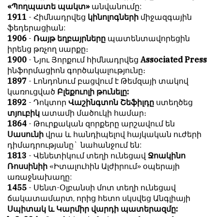
«Պողպատե պակտ»
անվանումը:
հետ
с
1911
- Հիմնադրվեց
կինոլոգների
միջազգային
համակարծիք
душой.
ֆեդերացիան:
լինելը
Редакция
1906
-
Ռայթ եղբայրները
պատենտավորեցին
պարտադիր
не
իրենց թռչող սարքը։
պայման
лезет
1900
- Նյու Յորքում հիմնադրվեց
Associated Press
չէ
в
ինֆորմացիոն գործակալությունը։
նյութերը
авторские
1897
- Լոնդոնում բացվում է Թեմզայի տակով
թողարկելու
тексты,
կառուցված
Բլեքուոլի թունելը:
համար։
не
1892
- Դոկտոր
Վաշինգտոն Շեֆիլդը
ստեղծեց
Հակառակ
кромсает
տյուբիկ
ատամի մածուկի համար։
կարծիքները
их
1864
- Թուրքական զորքերը արշավում են
Խմբագրության
и
Սասունի
վրա և հանդիպելով հայկական ուժերի
կողմից
не
դիմադրությանը` նահանջում են:
ընդունվում
искажает
1813
- Վենետիկում տեղի ունեցավ
Ջոակինո
են
смысл.
Ռոսսինիի
«Իտալուհին Ալժիրում» օպերայի
ոչ
առաջնախաղը:
Мнение
այնքան
1455
- Սենտ-Օլբանսի մոտ տեղի ունեցավ
редакции
գրկաբաց
ճակատամարտ, որից հետո սկսվեց Անգլիայի
не
են,
Սպիտակ և Կարմիր վարդի պատերազմը:
является
սակայն