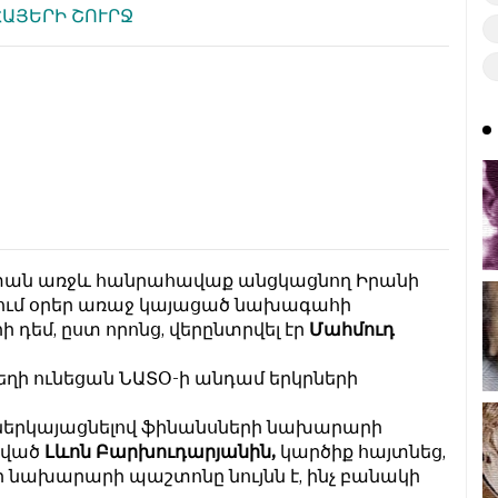
ՀԱՅԵՐԻ ՇՈՒՐՋ
տան առջև հանրահավաք անցկացնող Իրանի
կրում օրեր առաջ կայացած նախագահի
դեմ, ըստ որոնց, վերընտրվել էր
Մահմուդ
ղի ունեցան ՆԱՏՕ-ի անդամ երկրների
 ներկայացնելով ֆինանսների նախարարի
կված
Լևոն Բարխուդարյանին,
կարծիք հայտնեց,
 նախարարի պաշտոնը նույնն է, ինչ բանակի