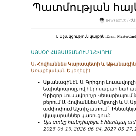
Пользователей:
Պատմության հայկ
Խմբագրությունը
0
քիթը
չի
newsarmru /
ՀԱ
խոթում
հեղինակային
НАШИ
Աջակցություն կայքին
IDram, MasterCar
նյութերի
ПРАВИЛА
մեջ,
ԱՅՍՕՐ ՀԱՅԱՍՏԱՆՈՒՄ ՆՇՎՈՒՄ
չի
Тонкие
կրճատում
материалы
Ս. Հովհաննես Կարապետի և Աթանագին
և
для
Առաքելական Եկեղեցի)
մտքերի
независимо
խմբագրում
мыслящих.
Աթանագինեն Ս. Գրիգոր Լուսավորչի
չի
եպիսկոպոսը, ով հերոսաբար նահա
Сайт
կատարում։
Գրիգոր Լուսավորիչը Կեսարիայում 
обновляется
բերում Ս. Հովհաննես Մկրտչի և Ս.
Խմբագրության
с
ամփոփում Աշտիշատում` Իննակնյա 
կարծիքը
большим
վկայարաններ կառուցում:
հեղինակների
трудом,
Այս տոնը հանդիպելու է հետևյալ ամս
կարծիքի
но
2025-06-19, 2026-06-04, 2027-05-27, 
հետ
с