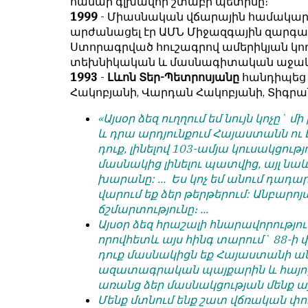
համար գլխավոր շտաբի պետինը։
условием
են
1999
- Միասնական վճարային համակարգ
для
նույն
արժանացել էր ԱՄՆ Միջազգային զարգա
публикации.
իրավունքով։
Ստորագրված հուշագրով ամերիկյան կ
տեխնիկական և մասնագիտական աջակցո
Противоположные
Գովազդային
1993
-
Լևոն Տեր-Պետրոսյանը
հանդիպե
мнения
տեքստերը,
Հակոբյանի, Վարդան Հակոբյանի, Տիգր
публикуются,
լուսանկարները
даже
և
«Այսօր ձեզ ուղղում եմ նույն կոչը` 
если
բովանդակությունը
և դրա արդյունքում Հայաստանն ու 
принимаются
Խմբագրության
դուք, լինելով 103-ամյա կուսակցությ
без
վերահսկողությունից
մասնակից լինելու պատվից, այլ նաև
восторга.
դուրս
խարանը: ...
Ես կոչ եմ անում դադա
են։
վարում եք ձեր թերթերում: Անբարո
Главный
ճշմարտությունը։ ...
редактор
Խմբագիր-
Այսօր ձեզ հրաշալի հնարավորությու
—
տնօրեն՝
որովհետև այս հինգ տարում` 88-ի փ
Армен
Արմեն
դուք մասնակիցն եք Հայաստանի ա
фон
ֆոն
ազատագրական պայքարին և հայոց 
Геворкян
Գևորգյան
առանց ձեր մասնակցության մենք այ
Մենք մտնում ենք շատ վճռական փու