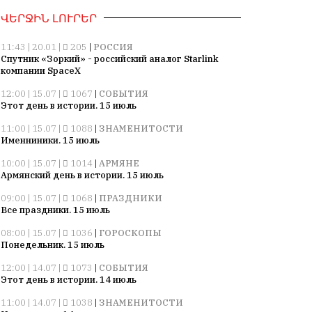
ՎԵՐՋԻՆ ԼՈՒՐԵՐ
11:43 | 20.01 |
205
|
РОССИЯ
Спутник «Зоркий» - российский аналог Starlink
компании SpaceX
12:00 | 15.07 |
1067
|
СОБЫТИЯ
Этот день в истории. 15 июль
11:00 | 15.07 |
1088
|
ЗНАМЕНИТОСТИ
Именниники. 15 июль
10:00 | 15.07 |
1014
|
АРМЯНЕ
Армянский день в истории. 15 июль
09:00 | 15.07 |
1068
|
ПРАЗДНИКИ
Все праздники. 15 июль
08:00 | 15.07 |
1036
|
ГОРОСКОПЫ
Понедельник. 15 июль
12:00 | 14.07 |
1073
|
СОБЫТИЯ
Этот день в истории. 14 июль
11:00 | 14.07 |
1038
|
ЗНАМЕНИТОСТИ