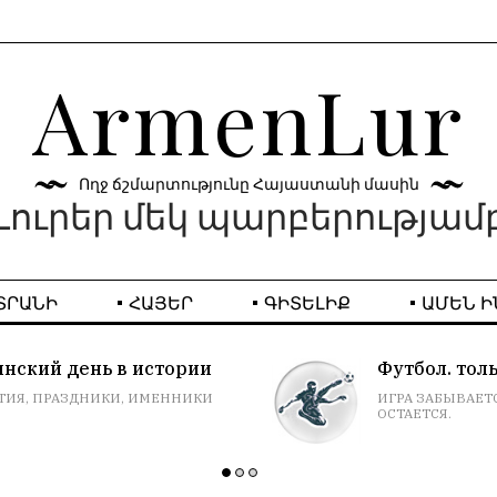
ArmenLur
Ողջ ճշմարտությունը Հայաստանի մասին
Լուրեր մեկ պարբերությամ
ՏՐԱՆԻ
ՀԱՅԵՐ
ԳԻՏԵԼԻՔ
ԱՄԵՆ Ի
Футбол. только голы
ИГРА ЗАБЫВАЕТСЯ, РЕЗУЛЬТАТ
ОСТАЕТСЯ.