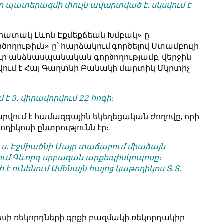
որ պատերազմի փուլն ավարտված է, սկսվում է
հատակ Լևոն Էքմեքճեան Խմբակ»-ը
ողութիւն»-ը՝ հարձակում գործելով Ստամբուլի
ւր անձնասպանական գործողությամբ, վերջին
վում է Հայ Գաղտնի Բանակի մարտիկ Մկրտիչ
է 3, վիրավորվում 22 հոգի։
մարվում է համազգային եկեղեցական ժողովը, որի
ղիկոսի ընտրությունն էր։
ին ս. Էջմիածնի Մայր տաճարում միաձայն
վում Գևորգ սրբազան արքեպիսկոպոսը։
 է ունենում Ամենայն հայոց կաթողիկոս Տ.Տ.
նեսի ռեկորդների գրքի բազմակի ռեկորդակիր