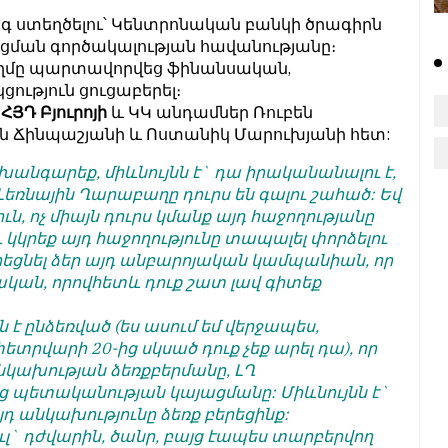
 ստեղծելու՝ Կենտրոնական բանկի ծրագիրն
ցման գործակալության հավանությանը։
ողմը պարտավորվեց ֆինանսական,
ւթյուն ցուցաբերել։
ց
ՀՅԴ Բյուրոյի
և ԿԿ անդամներ Ռուբեն
ան Ճինպաշյանի և Ոստանիկ Մարուխյանի հետ:
մի խանգարեք, միևնույնն է` դա իրականանալու է,
Լեռնային Ղարաբաղը դուրս են գալու շահած: Եվ
ուն, ոչ միայն դուրս կմանք այդ հաջողությանը
 կկրեք այդ հաջողությունը տապալել փորձելու
րեցնել ձեր այդ անբարոյական կամպանիան, որ
յական, որովհետև դուք շատ լավ գիտեք
ն է ընձեռված (ես ասում եմ վերջապես,
ետրվարի 20-ից սկսած դուք չեք արել դա), որ
նկախության ձեռքբերմանը, ԼՂ
պետականության կայացմանը: Միևնույնն է`
դ անկախությունը ձեռք բերեցինք:
լ` դժվարին, ծանր, բայց էապես տարբերվող