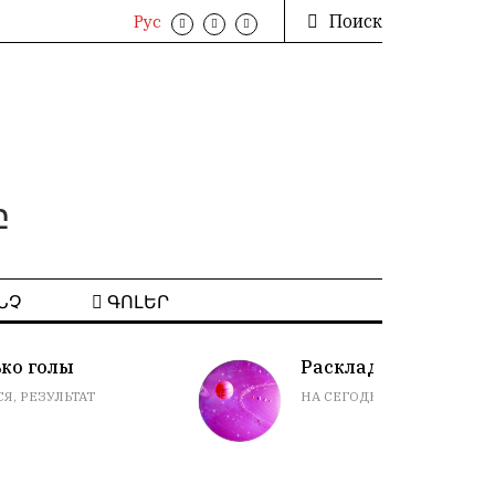
Поиск
Рус
բ
ՆՉ
ԳՈԼԵՐ
Расклад гороскопов
НА СЕГОДНЯ. ПРИМЕТЫ, СНЫ, СОВЕТЫ