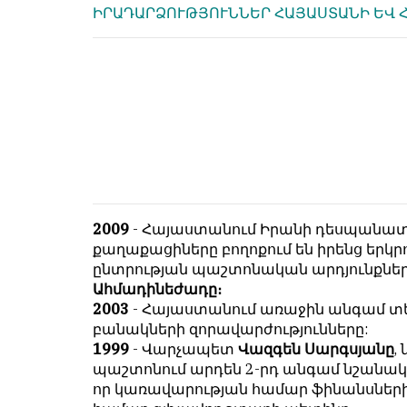
համակարծիք
душой.
ԻՐԱԴԱՐՁՈՒԹՅՈՒՆՆԵՐ ՀԱՅԱՍՏԱՆԻ ԵՎ 
լինելը
Редакция
պարտադիր
не
պայման
лезет
չէ
в
նյութերը
авторские
թողարկելու
тексты,
համար։
не
Հակառակ
кромсает
կարծիքները
их
Խմբագրության
и
2009
- Հայաստանում Իրանի դեսպանա
կողմից
не
քաղաքացիները բողոքում են իրենց եր
ընդունվում
искажает
ընտրության պաշտոնական արդյունքների 
են
смысл.
Ահմադինեժադը։
ոչ
2003
- Հայաստանում առաջին անգամ տե
Мнение
այնքան
բանակների զորավարժությունները:
редакции
գրկաբաց
1999
- Վարչապետ
Վազգեն Սարգսյանը
,
не
են,
պաշտոնում արդեն 2-րդ անգամ նշանա
является
սակայն
որ կառավարության համար ֆինանսների
обязательным
հրապարակվում