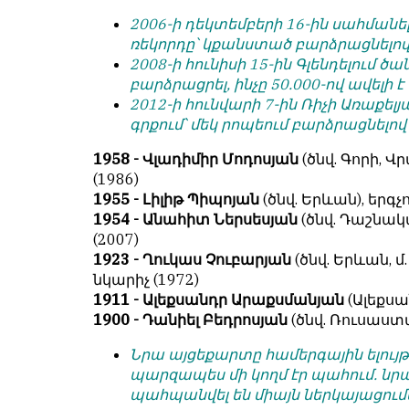
2006-ի դեկտեմբերի 16-ին սահմանե
ռեկորդը՝ կքանստած բարձրացնելով 
2008-ի հունիսի 15-ին Գլենդելում 
բարձրացրել, ինչը 50.000-ով ավել
2012-ի հունվարի 7-ին Ռիչի Առաքելյ
գրքում՝ մեկ րոպեում բարձրացնելով 
1958 - Վլադիմիր Մոդոսյան
(ծնվ. Գորի, 
(1986)
1955 - Լիլիթ Պիպոյան
(ծնվ. Երևան), երգչ
1954 - Անահիտ Ներսեսյան
(ծնվ. Դաշնա
(2007)
1923 - Ղուկաս Չուբարյան
(ծնվ. Երևան, 
նկարիչ (1972)
1911 - Ալեքսանդր Արաքսմանյան
(Ալեքսա
1900 - Դանիել Բեդրոսյան
(ծնվ. Ռուսաստան
Նրա այցեքարտը համերգային ելույթ
պարզապես մի կողմ էր պահում. նր
պահպանվել են միայն ներկայացումն