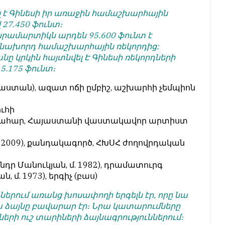
լ է Գինեսի իր առաջին համաշխարհային
27.450 ֆունտ։
ծանրամարտիկն արդեն 95.600 ֆունտ է
ի է նախորդ համաշխարհային ռեկորդից:
անը կրկին հայտնվել Է Գինեսի ռեկորդների
5.175 ֆունտ։
Վրաստան), ազատ ոճի ըմբիշ, աշխարհի չեմպիոն
ուհի
կահար, Հայաստանի վաստակավոր արտիստ
մ. 2009), քանդակագործ, ՀԽՍՀ ժողովրդական
նդր Մանուկյան, մ. 1982), դրամատուրգ
, մ. 1973), երգիչ (բաս)
ներում առանց խոսափողի երգելն էր, որը նա
ա ձայնը բավարար էր։ Նրա կատարումները
երի ուշ տարիների ձայնագրություններում։