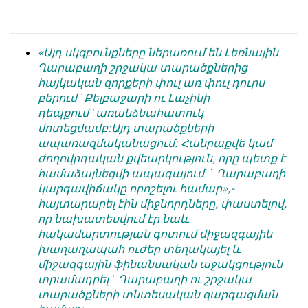
обязательным
հրապարակվում
условием
են
для
նույն
«Այդ սկզբունքները ներառում են Լեռնային
публикации.
իրավունքով։
Ղարաբաղի շրջակա տարածքներից
հայկական զորքերի փուլ առ փուլ դուրս
Противоположные
Գովազդային
բերում`Քելբաջարի ու Լաչինի
мнения
տեքստերը,
դեպքում`առանձնահատուկ
публикуются,
լուսանկարները
մոտեցմամբ:Այդ տարածքների
даже
և
ապառազմականացում: Հանրաքվե կամ
если
բովանդակությունը
ժողովրդական քվեարկություն, որը պետք է
принимаются
Խմբագրության
համաձայնեցվի ապագայում ` Ղարաբաղի
без
վերահսկողությունից
կարգավիճակը որոշելու համար»,-
восторга.
դուրս
հայտարարել էին միջնորդները, փաստելով,
են։
Главный
որ նախատեսվում էր նաև
редактор
Խմբագիր-
հակամարտության գոտում միջազգային
—
տնօրեն՝
խաղաղապահ ուժեր տեղակայել և
Армен
Արմեն
միջազգային ֆինանսական աջակցություն
фон
ֆոն
տրամադրել` Ղարաբաղի ու շրջակա
Геворкян
Գևորգյան
տարածքների տնտեսական զարգացման