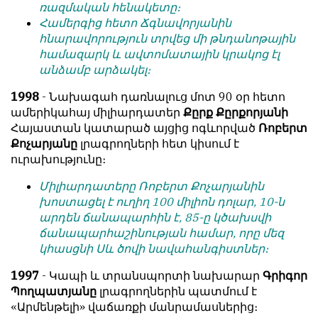
ռազմական հենակետը։
Համերգից հետո Ճգնավորյանին
հնարավորություն տրվեց մի թնդանոթային
համազարկ և ավտոմատային կրակոց էլ
անձամբ արձակել։
1998
- Նախագահ դառնալուց մոտ 90 օր հետո
ամերիկահայ միլիարդատեր
Քըրք Քըրքորյանի
Հայաստան կատարած այցից ոգևորված
Ռոբերտ
Քոչարյանը
լրագրողների հետ կիսում է
ուրախությունը։
Միլիարդատերը Ռոբերտ Քոչարյանին
խոստացել է ուղիղ 100 միլիոն դոլար, 10-ն
արդեն ճանապարհին է, 85-ը կծախսվի
ճանապարհաշինության համար, որը մեզ
կհասցնի Սև ծովի նավահանգիստներ։
1997
- Կապի և տրանսպորտի նախարար
Գրիգոր
Պողպատյանը
լրագրողներին պատմում է
«Արմենթելի» վաճառքի մանրամասներից։