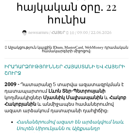
հայկական օրը. 22
կերպ։
1
Пользователей:
Խմբագրությունը
հունիս
0
քիթը
չի
newsarmru /
ՀԱՅԵՐ
10 /
09:00 / 22.06.2026
խոթում
հեղինակային
НАШИ
նյութերի
ПРАВИЛА
Աջակցություն կայքին
IDram, MasterCard, WebMoney
դրամական
համակարգերի միջոցով։
մեջ,
չի
Тонкие
ԻՐԱԴԱՐՁՈՒԹՅՈՒՆՆԵՐ ՀԱՅԱՍՏԱՆԻ ԵՎ ՀԱՅԵՐԻ
կրճատում
материалы
ՇՈՒՐՋ
և
для
մտքերի
независимо
2009 -
Դատարանը 5 տարվա ազատազրկման է
խմբագրում
мыслящих.
դատապարտում
Լևոն Տեր-Պետրոսյանի
չի
կողմնակիցներ
Մյասնիկ Մալխասյանին
և
Հակոբ
Сайт
կատարում։
Հակոբյանին
և անմիջապես համաներումով
обновляется
ազատ արձակում դատարանի դահլիճից։
Խմբագրության
с
կարծիքը
большим
Համաներումով ազատ են արձակվում նաև
հեղինակների
трудом,
Սուրեն Սիրունյանն ու Ալեքսանդր
կարծիքի
но