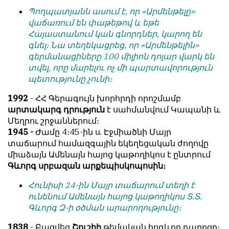
Պողպատյանն ասում է, որ «Արմենթելը»
վաճառում են փաթեթով և եթե
Հայաստանում կան գնորդներ, կարող են
գնել։ Նա տեղեկացրեց, որ «Արմենթելին»
գերմանացիները 100 միլիոն դոլար վարկ են
տվել, որը մարելու ոչ մի պարտավորություն
պետությունը չունի։
1992
- ՀՀ Գերագույն խորհրդի որոշմամբ
արտակարգ դրություն
է սահմանվում Կապանի և
Մեղրու շրջաններում։
1945 -
Ժամը 4։45-ին ս. Էջմիածնի Մայր
տաճարում համազգային եկեղեցական ժողովը
միաձայն Ամենայն հայոց կաթողիկոս է ընտրում
Գևորգ սրբազան արքեպիսկոպոսին։
Հունիսի 24-ին Մայր տաճարում տեղի է
ունենում Ամենայն հայոց կաթողիկոս Տ.Տ.
Գևորգ Զ-ի օծման արարողությունը։
1838
- Բացվեց
Շուշիի
թեմական հոգևոր դպրոցը։