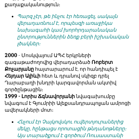
քաղաքականություն։
Պարզ չէր, թե ինչու էր հեռացել, սակայն
վերադառնում է, որպեսզի առաջիկա
նախագահի կամ խորհրդարանական
ընտրություններին ձեռք բերի իշխանական
լծակներ։
2000
- Մոսկվայում ԱՊՀ երկրների
գագաթաժողովից վերադարձած
Ռոբերտ
Քոչարյանը
հայտարարում է, որ հանդիպել է
Հեյդար Ալիևի
հետ և դրանով սկիզբ դրել
Ղարաբաղի խնդրի կարգավորման ակտիվ
գործընթացին։
1999 - Լորիս Ճգնավորյանի
նվագախումբը
նվագում է Գյումրիի Ալեքսանդրապոլյան ամրոցի
ավերակների մոտ։
Հնչում էր Չայկովսկու ուվերտյուրաներից
մեկը, հընթացս որոտացին թնդանոթները։
Այս տարածքում է գործում Ռուսաստանի