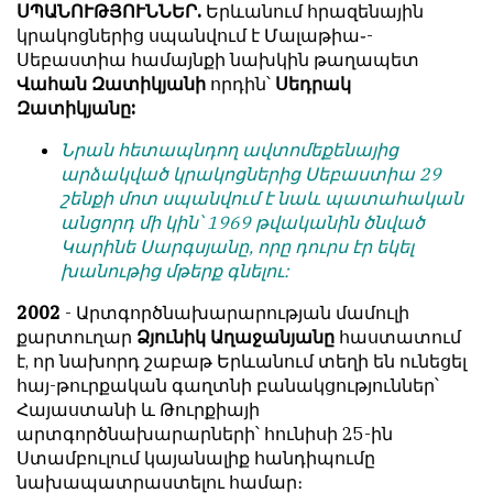
ՍՊԱՆՈՒԹՅՈՒՆՆԵՐ.
Երևանում հրազենային
կրակոցներից սպանվում է Մալաթիա֊-
Սեբաստիա համայնքի նախկին թաղապետ
Վահան Զատիկյանի
որդին՝
Սեդրակ
Զատիկյանը:
Նրան հետապնդող ավտոմեքենայից
արձակված կրակոցներից Սեբաստիա 29
շենքի մոտ սպանվում է նաև պատահական
անցորդ մի կին՝ 1969 թվականին ծնված
Կարինե Սարգսյանը, որը դուրս էր եկել
խանութից մթերք գնելու:
2002
- Արտգործնախարարության մամուլի
քարտուղար
Ձյունիկ Աղաջանյանը
հաստատում
է, որ նախորդ շաբաթ Երևանում տեղի են ունեցել
հայ-թուրքական գաղտնի բանակցություններ՝
Հայաստանի և Թուրքիայի
արտգործնախարարների՝ հունիսի 25-ին
Ստամբուլում կայանալիք հանդիպումը
նախապատրաստելու համար։