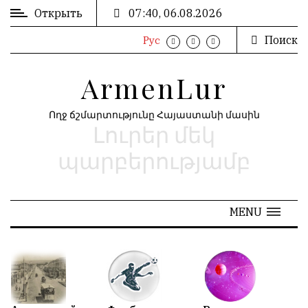
Открыть
07:40, 06.08.2026
Поиск
Рус
ВХОД
ՄՈՒՏՔ
/
/
ArmenLur
РЕГИСТРАЦИЯ
ԳՐԱՆՑՈՒՄ
Ողջ ճշմարտությունը Հայաստանի մասին
Լուրեր մեկ
РЕКЛАМА
ԳՈՎԱԶԴ
պարբերությամբ
РЕКЛАМА
ԱՐԽԻՎ
MENU
АРХИВ
«
Июнь 2026
»
N