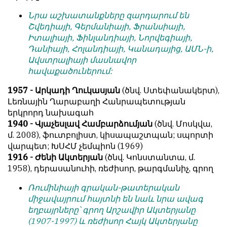
Նրա աշխատանքները զարդարում են
Շվեդիայի, Գերմանիայի, Ֆրանսիայի,
Իտալիայի, Ֆինլանդիայի, Նորվեգիայի,
Դանիայի, Հոլանդիայի, Կանադայից, ԱՄՆ-ի,
Ավստրալիայի մասնավոր
հավաքածուներում:
1957 - Արկադի Ղուկասյան
(ծնվ. Ստեփանակերտ),
Լեռնային Ղարաբաղի Հանրապետության
երկրորդ նախագահ
1940 - Վյաչեսլավ Համբարձումյան
(ծնվ. Մոսկվա,
մ. 2008), ֆուտբոլիստ, կիսապաշտպան; սպորտի
վարպետ; ԽՍՀՄ չեմպիոն (1969)
1916 - Ժենի Ակտերյան
(ծնվ. Կոնստանտա, մ.
1958), դերասանուհի, ռեժիսոր, թարգմանիչ, գրող
Ռումինիայի գրական-թատերական
միջավայրում հայտնի են նաև նրա ավագ
եղբայրները՝ գրող Արշավիր Ակտերյանը
(1907-1997) և ռեժիսոր Հայկ Ակտերյանը