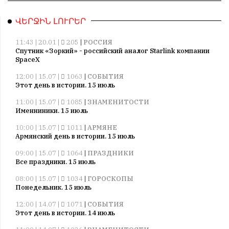
ՎԵՐՋԻՆ ԼՈՒՐԵՐ
11:43 | 20.01 |
205
|
РОССИЯ
Спутник «Зоркий» - российский аналог Starlink компании
SpaceX
12:00 | 15.07 |
1063
|
СОБЫТИЯ
Этот день в истории. 15 июль
11:00 | 15.07 |
1085
|
ЗНАМЕНИТОСТИ
Именниники. 15 июль
10:00 | 15.07 |
1011
|
АРМЯНЕ
Армянский день в истории. 15 июль
09:00 | 15.07 |
1064
|
ПРАЗДНИКИ
Все праздники. 15 июль
08:00 | 15.07 |
1034
|
ГОРОСКОПЫ
Понедельник. 15 июль
12:00 | 14.07 |
1071
|
СОБЫТИЯ
Этот день в истории. 14 июль