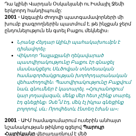
Դա կլինի Վարդան Օսկանյանի ու Իսմայիլ Ջեմի
երկրորդ հանդիպումը:
2001 -
Ազգային Ժողովի պատգամավորների մի
խումբ լրագրողներին պատմում է, թե ինչքան ջերմ
ընդունելություն են գտել Բաքու մեկնելիս։
Նրանց Հեյդար Ալիևի պահակախումբն է
դիմավորել։
Վիկտոր Դալլաքյանի ղեկավարած
պատվիրակությունը Բաքու էր գնացել
մասնակցելու Սևծովյան տնտեսական
համագործակցության խորհրդարանական
վեհաժողովին։ Պատվիրակությունը Բաքվում
նաև գնումներ է կատարել. «Հյուրանոցում
կար լողավազան, մենք մեր հետ չէինք տարել,
էդ գնեցինք։ Չսե՞մ էդ, մեկ էլ իկրա գնեցինք
բոլորով, սև։ Որովհետև էնտեղ էժան ա»։
2001
- ԱԻՄ համագումարում ուսերին անհայտ
նշանակության թիկնոց գցելով
Պարույր
Հայրիկյանը
վերադառնում է մեծ