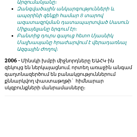
Արզումանյանը։
հետ
с
Զանգվածային անկարգությունների և
համակարծիք
душой.
ապօրինի զենքի համար 8 տարով
լինելը
ազատազրկման դատապարտված Սասուն
Редакция
պարտադիր
Միքայելյանը երգում էր։
не
պայման
Բանտից դուրս գալուց հետո Մյասնիկ
лезет
չէ
Մալխասյանը հրաժարվում է վերադառնալ
в
նյութերը
Ազգային Ժողով։
авторские
թողարկելու
тексты,
համար։
2006 -
Մինսկի խմբի միջնորդները ԵԱՀԿ-ին
не
զեկույց են ներկայացնում, որտեղ առաջին անգամ
Հակառակ
кромсает
գաղտնազերծում են բանակցություններում
կարծիքները
их
քննարկվող փաստաթղթի` հիմնարար
Խմբագրության
и
սկզբունքների մանրամասները։
կողմից
не
ընդունվում
искажает
են
смысл.
ոչ
Мнение
այնքան
редакции
գրկաբաց
не
են,
является
սակայն