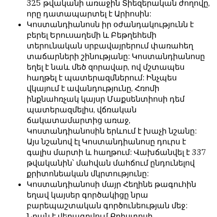
325 թվականի առաջին Տիեզերական ժողովը,
հետ
с
որը դատապարտել է Արիոսին:
համակարծիք
душой.
Կոստանդիանոսն իր օժանդակությունն է
լինելը
բերել Երուսաղեմի և Բեթղեհեմի
Редакция
պարտադիր
տերունական սրբավայրերում փառահեղ
не
պայման
տաճարների շինությանը: Կոստանդիանոսը
лезет
չէ
եղել է նաև մեծ զորավար, ով մշտապես
в
նյութերը
հաղթել է պատերազմներում: Ինչպես
авторские
թողարկելու
վկայում է ավանդությունը, Հռոմի
тексты,
համար։
ինքնահռչակ կայսր Մաքսենտիոսի դեմ
не
պատերազմելիս, վճռական
Հակառակ
кромсает
ճակատամարտից առաջ,
կարծիքները
их
Կոստանդիանոսին երևում է խաչի նշանը:
Խմբագրության
и
Այս նշանով էլ Կոստանդիանոսը դուրս է
կողմից
не
գալիս մարտի և հաղթում: Վախճանվել է 337
ընդունվում
искажает
թվականին՝ մահվան մահճում ընդունելով
են
смысл.
քրիտոնեական մկրտությունը:
ոչ
Мнение
Կոստանդիանոսի մայր Հեղինե թագուհին
այնքան
редакции
եղավ կայսեր գործակիցը նրա
գրկաբաց
не
բարեպաշտական գործունեության մեջ:
են,
является
Նրան է վերագրվում Քրիստոսի
սակայն