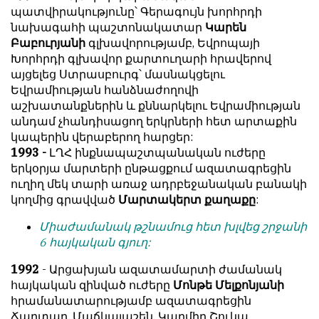
պատվիրակությունը՝ Գերագույն խորհրդի
նախագահի պաշտոնակատար
Կարեն
Բաբուրյանի
գլխավորությամբ, Եվրոպայի
Խորհրդի գլխավոր քարտուղարի հրավերով
այցելեց Ստրասբուրգ՝ մասնակցելու
Եվրամիության հանձնաժողովի
աշխատանքներին և քննարկելու Եվրամիության
անդամ չհանդիսացող երկրների հետ արտաքին
կապերին վերաբերող հարցեր:
1993 -
ԼՂՀ ինքնապաշտպանական ուժերը
երկօրյա մարտերի ընթացքում ազատագրեցին
ուղիղ մեկ տարի առաջ ադրբեջանական բանակի
կողմից գրավված
Մարտակերտ քաղաքը
:
Միաժամանակ թշնամուց հետ խլվեց շրջանի
6 հայկական գյուղ:
1992
- Արցախյան ազատամարտի ժամանակ
հայկական զինված ուժերը
Մոնթե Մելքոնյանի
հրամանատարությամբ ազատագրեցին
Ճարտար, Մաճկալաշեն, Կարմիր Շուկա