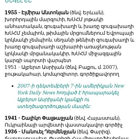
ԾՆՎԵԼ ԵՆ
1955 - Էլմիրա Անտոնյան
(ծնվ. Երևան),
խորհրդային մարզուհի, ԽՍՀՄ յոթակի
անհատական, զուգախաղի և խառը զուգախաղի
ԽՍՀՄ չեմպիոն, թիմային մրցումներում Եվրոպայի
կրկնակի չեմպիոն, սեղանի թենիսի զուգախաղի և
խառը զուգախաղի աշխարհի առաջնության
կրկնակի մրցանակակիր, ԽՍՀՄ միջազգային
կարգի սպորտի վարպետ
1951 - Ալբերտ Ասրիյան (ծնվ. Բաքու, մ. 2007),
ջութակահար, կոմպոզիտոր, գործիքավորող
2007-ի դեկտեմբերի 7-ին ամերիկյան New
York Daily News հոդված է հրապարակել
Ալբերտ Ասրիյանի կյանքի ու
ստեղծագործության մասին:
1941 - Շալիկո Փալթաջյան
(ծնվ. Հայաստան),
Ուկրաինայի արվեստի վաստակավոր գործիչ
1936 - Մանուել Դերմենջյան
(ծնվ. Փարիզ),
ճարտարապետ, Փարիզի Հայ միջպրոֆեսիոնալ