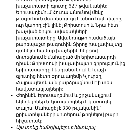
обязательным
խաչափայտի գյուտը 327 թվականին:
հրապարակվում
условием
Երուսաղեմում Հուդա անունով մեկը
են
для
թագուհուն մատնացույց է անում այն վայրը,
նույն
публикации.
ուր կարող էին լինել Քրիստոսի և Նրա հետ
իրավունքով։
խաչված երկու ավազակների
Противоположные
Գովազդային
խաչափայտերը: Ավանդույթի համաձայն՝
мнения
տեքստերը,
բարեպաշտ թագուհին Տիրոջ խաչափայտը
публикуются,
լուսանկարները
գտնելու համար խաչերին հերթով
даже
և
մոտեցնում է մահացած մի երիտասարդի
если
բովանդակությունը
դիակ: Քրիստոսի խաչափայտի զորությունից
принимаются
Խմբագրության
երիտասարդը կենդանանում է: Խաչի
без
վերահսկողությունից
գյուտից հետո Երուսաղեմի Կյուրեղ
восторга.
դուրս
Հայրապետն այն բարձրացնում է ի տես
են։
հավատացյալների:
Главный
Հեղինեն Երուսաղեմում և շրջակայքում
редактор
Խմբագիր-
եկեղեցիներ և կուսանոցներ է կառուցել
—
տնօրեն՝
տալիս։ Մահացել է 330 թվականին՝
Армен
Արմեն
քրիստոնյաների սրտերում թողնելով բարի
фон
ֆոն
հիշատակ:
Геворкян
Գևորգյան
Այս տոնը հանդիպելու է հետևյալ