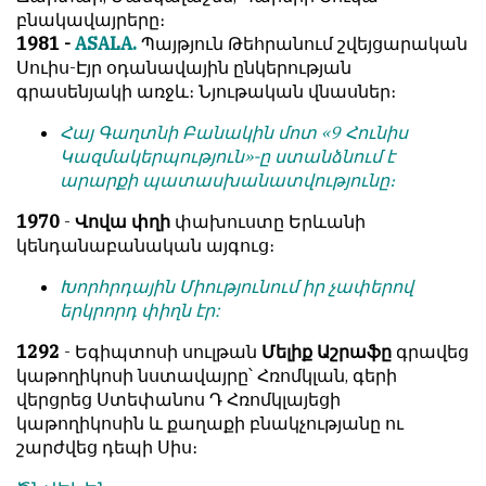
բնակավայրերը։
1981 -
ASALA.
Պայթյուն Թեհրանում շվեյցարական
Սուիս-Էյր օդանավային ընկերության
գրասենյակի առջև։ Նյութական վնասներ։
Հայ Գաղտնի Բանակին մոտ «9 Հունիս
Կազմակերպություն»-ը ստանձնում է
արարքի պատասխանատվությունը։
1970
-
Վովա փղի
փախուստը Երևանի
կենդանաբանական այգուց։
Խորհրդային Միությունում իր չափերով
երկրորդ փիղն էր:
1292
- Եգիպտոսի սուլթան
Մելիք Աշրաֆը
գրավեց
կաթողիկոսի նստավայրը՝ Հռոմկլան, գերի
վերցրեց Ստեփանոս Դ Հռոմկլայեցի
կաթողիկոսին և քաղաքի բնակչությանը ու
շարժվեց դեպի Սիս։