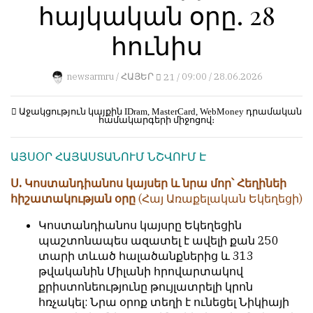
հայկական օրը. 28
կերպ։
1
Пользователей:
Խմբագրությունը
հունիս
0
քիթը
չի
newsarmru /
ՀԱՅԵՐ
21 /
09:00 / 28.06.2026
խոթում
հեղինակային
НАШИ
նյութերի
ПРАВИЛА
Աջակցություն կայքին
IDram, MasterCard, WebMoney
դրամական
համակարգերի միջոցով։
մեջ,
չի
Тонкие
ԱՅՍՕՐ ՀԱՅԱՍՏԱՆՈՒՄ ՆՇՎՈՒՄ Է
կրճատում
материалы
և
для
Ս. Կոստանդիանոս կայսեր և նրա մոր՝ Հեղինեի
մտքերի
независимо
հիշատակության օրը
(Հայ Առաքելական Եկեղեցի)
խմբագրում
мыслящих.
չի
Կոստանդիանոս կայսրը Եկեղեցին
Сайт
կատարում։
պաշտոնապես ազատել է ավելի քան 250
обновляется
տարի տևած հալածանքներից և 313
Խմբագրության
с
թվականին Միլանի հրովարտակով
կարծիքը
большим
քրիստոնեությունը թույլատրելի կրոն
հեղինակների
трудом,
հռչակել: Նրա օրոք տեղի է ունեցել Նիկիայի
կարծիքի
но