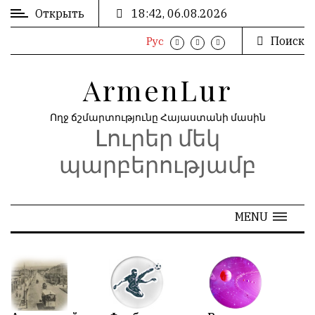
Открыть
18:42, 06.08.2026
Поиск
Рус
ВХОД
ՄՈՒՏՔ
/
/
ArmenLur
РЕГИСТРАЦИЯ
ԳՐԱՆՑՈՒՄ
Ողջ ճշմարտությունը Հայաստանի մասին
Լուրեր մեկ
РЕКЛАМА
ԳՈՎԱԶԴ
պարբերությամբ
РЕКЛАМА
ԱՐԽԻՎ
MENU
АРХИВ
«
Июнь 2026
»
N