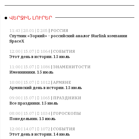
ՎԵՐՋԻՆ ԼՈՒՐԵՐ
11:43 | 20.01 |
205
|
РОССИЯ
Спутник «Зоркий» - российский аналог Starlink компании
SpaceX
12:00 | 15.07 |
1064
|
СОБЫТИЯ
Этот день в истории. 15 июль
11:00 | 15.07 |
1086
|
ЗНАМЕНИТОСТИ
Именниники. 15 июль
10:00 | 15.07 |
1012
|
АРМЯНЕ
Армянский день в истории. 15 июль
09:00 | 15.07 |
1065
|
ПРАЗДНИКИ
Все праздники. 15 июль
08:00 | 15.07 |
1034
|
ГОРОСКОПЫ
Понедельник. 15 июль
12:00 | 14.07 |
1072
|
СОБЫТИЯ
Этот день в истории. 14 июль