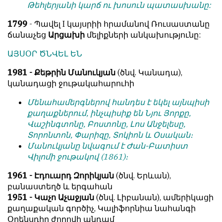
Թեհլերյանի կարճ ու խոսուն պատասխանը:
1799
- Պավել I կայսրիի հրամանով Ռուսաստանը
ճանաչեց
Արցախի
մելիքների անկախությունը:
ԱՅՍՕՐ ԾՆՎԵԼ ԵՆ
1981 - Քեթրին Մանուկյան
(ծնվ. Կանադա),
կանադացի ջութակահարուհի
Մենահամերգներով հանդես է եկել այնպիսի
քաղաքներում, ինչպիսիք են Նյու Յորքը,
Վաշինգտոնը, Բոստոնը, Լոս Անջելեսը,
Տորոնտոն, Փարիզը, Տոկիոն և Օսական։
Մանուկյանը նվագում է Ժան-Բատիստ
Վիլոմի ջութակով (1861)։
1961 - Էդուարդ Զորիկյան
(ծնվ. Երևան),
բանաստեղծ և երգահան
1951 - Կաչո Աչաջյան
(ծնվ. Լիբանան), ամերիկացի
քաղաքական գործիչ, Կալիֆորնիա նահանգի
Օրենսդիր ժողովի անդամ