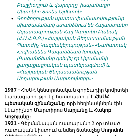
Բալջիօղլուն և վարորդը՝ իսպանացի
Անտոնիո Տոռես Օլմետոն։
Գործողության պատասխանատվությունը
միաժամանակ ստանձնում են Հայաստանի
Ազատագրության Հայ Գաղտնի Բանակ
(Հ.Ա.Հ.Գ.Բ.) «Հայկական Ցեղասպանության
Պատժիչ Կազմակերպության» «Նահատակ
Հովհաննես Գազանճեան Խումբը»
(Գազանճեանը զոհվել էր Լիբանանի
քաղաքացիական պատերազմում) և
«Հայկական Ցեղասպանության
Արդարության Մարտիկները»։
1937 -
ՀԽՍՀ կենտրոնական գործադիր կոմիտեի
նախագահությունը հաստատում է
ՀԽՍՀ
պետական զինանշանը
, որի հեղինակներն էին
նկարիչներ
Մարտիրոս Սարյանը
և
Հակոբ
Կոջոյանը։
1921
- Գերմանական դատարանը 2 օր տևած
դատական նիստում անմեղ ճանաչեց
Սողոմոն