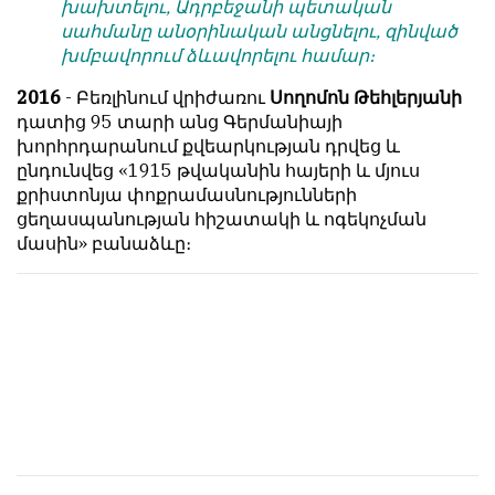
խախտելու, Ադրբեջանի պետական
հետ
с
սահմանը անօրինական անցնելու, զինված
համակարծիք
душой.
խմբավորում ձևավորելու համար։
լինելը
Редакция
պարտադիր
2016
- Բեռլինում վրիժառու
Սողոմոն Թեհլերյանի
не
պայման
դատից 95 տարի անց Գերմանիայի
лезет
չէ
խորհրդարանում քվեարկության դրվեց և
в
նյութերը
ընդունվեց «1915 թվականին հայերի և մյուս
авторские
թողարկելու
քրիստոնյա փոքրամասնությունների
тексты,
համար։
ցեղասպանության հիշատակի և ոգեկոչման
не
մասին» բանաձևը։
Հակառակ
кромсает
կարծիքները
их
Խմբագրության
и
կողմից
не
ընդունվում
искажает
են
смысл.
ոչ
Мнение
այնքան
редакции
գրկաբաց
не
են,
является
սակայն