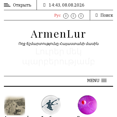
Открыть
14:43, 08.08.2026
Поиск
Рус
ВХОД
ՄՈՒՏՔ
/
/
ArmenLur
РЕГИСТРАЦИЯ
ԳՐԱՆՑՈՒՄ
Ողջ ճշմարտությունը Հայաստանի մասին
Լուրեր մեկ
РЕКЛАМА
ԳՈՎԱԶԴ
պարբերությամբ
РЕКЛАМА
ԱՐԽԻՎ
MENU
АРХИВ
«
Июнь 2026
»
N