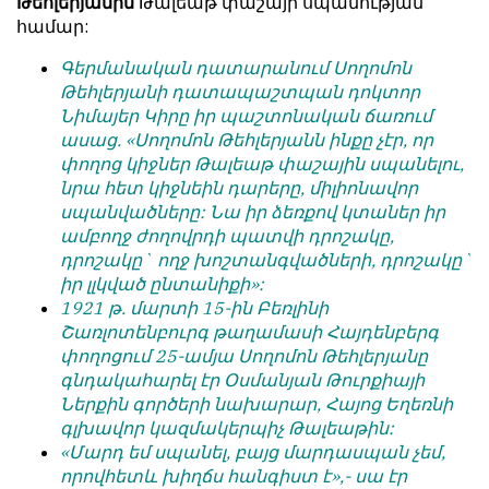
Թեհլերյանին
Թալեաթ փաշայի սպանության
համար:
Գերմանական դատարանում Սողոմոն
Թեհլերյանի դատապաշտպան դոկտոր
Նիմայեր Կիրը իր պաշտոնական ճառում
ասաց. «Սողոմոն Թեհլերյանն ինքը չէր, որ
փողոց կիջներ Թալեաթ փաշային սպանելու,
նրա հետ կիջնեին դարերը, միլիոնավոր
սպանվածները: Նա իր ձեռքով կտաներ իր
ամբողջ ժողովրդի պատվի դրոշակը,
դրոշակը` ողջ խոշտանգվածների, դրոշակը`
իր լլկված ընտանիքի»:
1921 թ. մարտի 15-ին Բեռլինի
Շառլոտենբուրգ թաղամասի Հայդենբերգ
փողոցում 25-ամյա Սողոմոն Թեհլերյանը
գնդակահարել էր Օսմանյան Թուրքիայի
Ներքին գործերի նախարար, Հայոց Եղեռնի
գլխավոր կազմակերպիչ Թալեաթին:
«Մարդ եմ սպանել, բայց մարդասպան չեմ,
որովհետև խիղճս հանգիստ է»,- սա էր