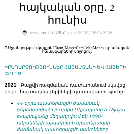
հայկական օրը. 2
կերպ։
1
Пользователей:
Խմբագրությունը
հունիս
0
քիթը
չի
newsarmru /
ՀԱՅԵՐ
28 /
09:00 / 02.06.2026
խոթում
հեղինակային
НАШИ
նյութերի
ПРАВИЛА
Աջակցություն կայքին
IDram, MasterCard, WebMoney
դրամական
համակարգերի միջոցով։
մեջ,
չի
Тонкие
ԻՐԱԴԱՐՁՈՒԹՅՈՒՆՆԵՐ ՀԱՅԱՍՏԱՆԻ ԵՎ ՀԱՅԵՐԻ
կրճատում
материалы
ՇՈՒՐՋ
և
для
մտքերի
независимо
2021 -
Բաքվի ռազմական դատարանում սկսվեց
խմբագրում
мыслящих.
երկու հայ ռազմագերիների դատավարությունը։
չի
Сайт
կատարում։
44-օրյա պատերազմի ժամանակ
обновляется
գերեվարված Լյուդվիգ Մկրտչյանը և Ալյոշա
Խմբագրության
с
Խոսրովյանը մեղադրվում են 1990-
կարծիքը
большим
ականների արցախյան պատերազմի
հեղինակների
трудом,
ժամանակ պատերազմի կանոնները
կարծիքի
но