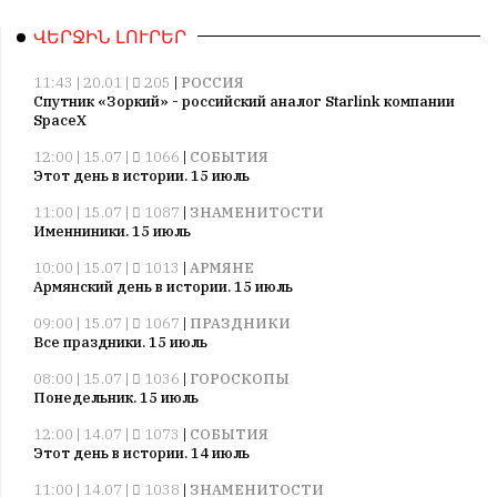
ՎԵՐՋԻՆ ԼՈՒՐԵՐ
11:43 | 20.01 |
205
|
РОССИЯ
Спутник «Зоркий» - российский аналог Starlink компании
SpaceX
12:00 | 15.07 |
1066
|
СОБЫТИЯ
Этот день в истории. 15 июль
11:00 | 15.07 |
1087
|
ЗНАМЕНИТОСТИ
Именниники. 15 июль
10:00 | 15.07 |
1013
|
АРМЯНЕ
Армянский день в истории. 15 июль
09:00 | 15.07 |
1067
|
ПРАЗДНИКИ
Все праздники. 15 июль
08:00 | 15.07 |
1036
|
ГОРОСКОПЫ
Понедельник. 15 июль
12:00 | 14.07 |
1073
|
СОБЫТИЯ
Этот день в истории. 14 июль
11:00 | 14.07 |
1038
|
ЗНАМЕНИТОСТИ