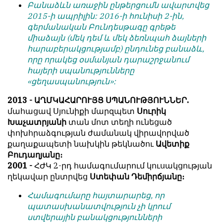
Բանաձևն առաջին ընթերցումն ավարտվեց
обязательным
հրապարակվում
2015-ի ապրիլին: 2016-ի հունիսի 2-ին,
условием
են
գերմանական Բունդեսթագը գրեթե
для
նույն
միաձայն (մեկ դեմ և մեկ ձեռնպահ ձայների
публикации.
իրավունքով։
հարաբերակցությամբ) ընդունեց բանաձև,
որը որակեց օսմանյան դարաշրջանում
Противоположные
Գովազդային
հայերի սպանությունները
мнения
տեքստերը,
«ցեղասպանություն»:
публикуются,
լուսանկարները
даже
և
2013 - ԱՂՄԿԱՀԱՐՈՒՅՑ ՍՊԱՆՈՒԹՅՈՒՆՆԵՐ.
если
բովանդակությունը
մահացավ Սյունիքի մարզպետ
Սուրիկ
принимаются
Խմբագրության
Խաչատրյանի
տան մոտ տեղի ունեցած
без
վերահսկողությունից
փոխհրաձգության ժամանակ վիրավորված
восторга.
դուրս
քաղաքապետի նախկին թեկնածու
Ավետիք
են։
Բուդաղյանը։
Главный
2001 -
ՀԺԿ 2-րդ համագումարում կուսակցության
редактор
Խմբագիր-
ղեկավար ընտրվեց
Ստեփան Դեմիրճյանը։
—
տնօրեն՝
Армен
Արմեն
Համագումարը հայտարարեց, որ
фон
ֆոն
պատասխանատվություն չի կրում
Геворкян
Գևորգյան
ստվերային բանակցությունների