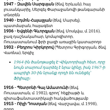
1947 - Զավեն Սարգսյան
(ծնվ. Երևան), հայ
լուսանկարիչ, Սերգեյ Փարաջանովի թանգարանի
տնօրեն
1940 - Էդմոն Հայաջյան
(ծնվ. Մարսել),
պատմաբան, հայագետ
1936 - Եվգենի Գևորգյան
(ծնվ. Մոսկվա, մ. 2016),
ջազ դաշնակահար, կոմպոզիտոր,
Ռուսաստանում ֆրի ջազի առաջին կատարողօ
1932 - Բեդրոս Կիրկորով
(Պետրոս Գրիգորյան, ծնվ.
Վառնա), երգիչ
1964-ին ծանոթացել Է Վիկտորիայի հետ, որը
նույն տարում դարձել է նրա կինը, իսկ 1967-ի
ապրիլի 30-ին նրանք որդի են ունեցել՝
Ֆիլիպը։
1916 - Պետրոնի Գայ Ամատունի
(ծնվ.
Ռուսաստան, մ. 1982), գրող՝ հեքիաթի և
գիտաֆանտաստիկայի հակվածությամբ
1915 - Ռիչի Դոստյան
(ծնվ. Վարշավա, մ. 1998),
գրող