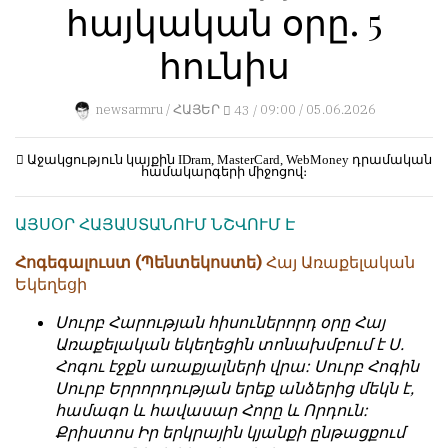
հայկական օրը. 5
կերպ։
1
Пользователей:
Խմբագրությունը
հունիս
0
քիթը
չի
newsarmru /
ՀԱՅԵՐ
43 /
09:00 / 05.06.2026
խոթում
հեղինակային
НАШИ
նյութերի
ПРАВИЛА
Աջակցություն կայքին
IDram, MasterCard, WebMoney
դրամական
համակարգերի միջոցով։
մեջ,
չի
Тонкие
ԱՅՍՕՐ ՀԱՅԱՍՏԱՆՈՒՄ ՆՇՎՈՒՄ Է
կրճատում
материалы
և
для
Հոգեգալուստ (Պենտեկոստե)
Հայ Առաքելական
մտքերի
независимо
Եկեղեցի
խմբագրում
мыслящих.
չի
Սուրբ Հարության հիսուներորդ օրը Հայ
Сайт
կատարում։
Առաքելական եկեղեցին տոնախմբում է Ս.
обновляется
Հոգու էջքն առաքյալների վրա: Սուրբ Հոգին
Խմբագրության
с
Սուրբ Երրորդության երեք անձերից մեկն է,
կարծիքը
большим
համագո և հավասար Հորը և Որդուն:
հեղինակների
трудом,
Քրիստոս Իր երկրային կյանքի ընթացքում
կարծիքի
но