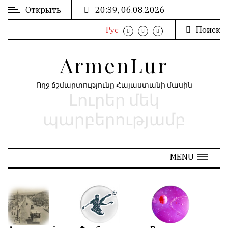
Открыть
20:39, 06.08.2026
Поиск
Рус
ВХОД
ՄՈՒՏՔ
/
/
ArmenLur
РЕГИСТРАЦИЯ
ԳՐԱՆՑՈՒՄ
Ողջ ճշմարտությունը Հայաստանի մասին
Լուրեր մեկ
РЕКЛАМА
ԳՈՎԱԶԴ
պարբերությամբ
РЕКЛАМА
ԱՐԽԻՎ
MENU
АРХИВ
«
Июнь 2026
»
N