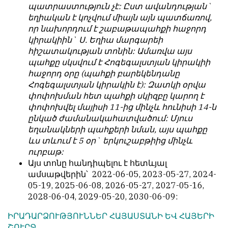
պատրաստություն չէ: Ըստ ավանդության`
եղիական է կոչվում միայն այն պատճառով,
որ նախորդում է շաբաթապահքի հաջորդ
կիրակիին` Ս. Եղիա մարգարեի
հիշատակության տոնին: Ամառվա այս
պահքը սկսվում է Հոգեգալստյան կիրակիի
հաջորդ օրը (պահքի բարեկենդանը
Հոգեգալստյան կիրակին է): Զատկի օրվա
փոփոխման հետ պահքի սկիզբը կարող է
փոփոխվել մայիսի 11-ից մինչև հունիսի 14-ն
ընկած ժամանակահատվածում: Մյուս
եղանակների պահքերի նման, այս պահքը
ևս տևում է 5 օր` երկուշաբթիից մինչև
ուրբաթ:
Այս տոնը հանդիպելու է հետևյալ
ամսաթվերին՝ 2022-06-05, 2023-05-27, 2024-
05-19, 2025-06-08, 2026-05-27, 2027-05-16,
2028-06-04, 2029-05-20, 2030-06-09:
ԻՐԱԴԱՐՁՈՒԹՅՈՒՆՆԵՐ ՀԱՅԱՍՏԱՆԻ ԵՎ ՀԱՅԵՐԻ
ՇՈՒՐՋ