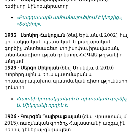
ռեժիսոր, կինոօպերատոր
«Բաղդասարն ամուսնալուծվում է կնոջից»,
«Տժվժիկ»:
1935 - Լեոնիդ Հակոբյան
(ծնվ. Երևան, մ. 2002), հայ
կուսակցական, պետական և քաղաքական
գործիչ, տնտեսագետ, փիլիսոփա, իրավաբան,
տնտեսագիտության դոկտոր, ՀՀ ԳԱԱ թղթակից
անդամ
1929 - Սերգո Միկոյան
(ծնվ. Մոսկվա, մ. 2010),
խորհրդային և ռուս պատմաբան և
հրապարակախոս, պատմական գիտությունների
դոկտոր
Հայտնի կուսակցական և պետական գործիչ
Ա. Միկոյանի որդին է:
1926 - Գուրգեն Դալիբալթայան
(ծնվ. Վրաստան, մ.
2015), ռազմական գործիչ, Հայաստանի ազգային
հերոս, գեներալ-գնդապետ