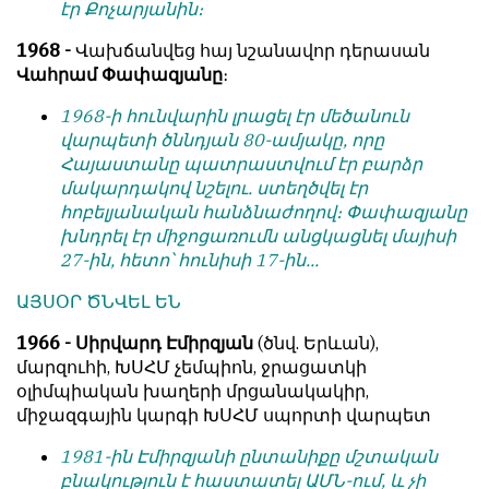
էր Քոչարյանին։
1968 -
Վախճանվեց հայ նշանավոր դերասան
Վահրամ Փափազյանը
։
1968-ի հունվարին լրացել էր մեծանուն
վարպետի ծննդյան 80-ամյակը, որը
Հայաստանը պատրաստվում էր բարձր
մակարդակով նշելու. ստեղծվել էր
հոբելյանական հանձնաժողով։ Փափազյանը
խնդրել էր միջոցառումն անցկացնել մայիսի
27-ին, հետո՝ հունիսի 17-ին...
ԱՅՍՕՐ ԾՆՎԵԼ ԵՆ
1966 - Սիրվարդ Էմիրզյան
(ծնվ. Երևան),
մարզուհի, ԽՍՀՄ չեմպիոն, ջրացատկի
օլիմպիական խաղերի մրցանակակիր,
միջազգային կարգի ԽՍՀՄ սպորտի վարպետ
1981-ին Էմիրզյանի ընտանիքը մշտական
բնակություն է հաստատել ԱՄՆ-ում, և չի