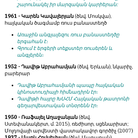
շարունակել իր մարզական կարիերան:
1961 - Կարեն Կավալերյան
(ծնվ. Մոսկվա),
հայկական ծագմամբ ռուս բանաստեղծ
Առաջին անգլալեզու ռուս բանաստեղծը
երգահան է։
Գրում է երգերի տեքստեր ռուսերեն և
անգլերեն։
1952 - Դավիթ Աբրահամյան
(ծնվ. Երևան), նկարիչ,
բարերար
Դավիթ Աբրահամյանի պապը հայկական
կինոստուդիայի հիմնադիրն էր։
Դավիթի հայրը ԽՍՀՄ Հայկական թատրոնի
գեղարվեստական տնօրենն էր։
1950 - Ռաֆայել Աղաջանյան
(ծնվ.
Ստեփանակերտ, մ. 2015), ռեժիսոր, սցենարիստ;
Մոլդովայի արվեստի վաստակավոր գործիչ (2007)
1937 - Մարկ Հովսեփյան
(ծնվ. Մագադան),