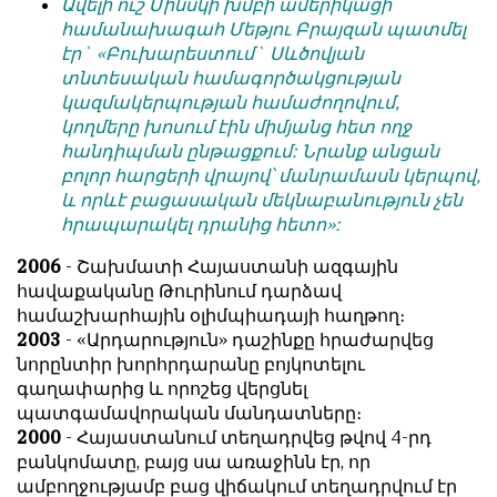
Ավելի ուշ Մինսկի խմբի ամերիկացի
համանախագահ Մեթյու Բրայզան պատմել
էր` «Բուխարեստում` Սևծովյան
տնտեսական համագործակցության
կազմակերպության համաժողովում,
կողմերը խոսում էին միմյանց հետ ողջ
հանդիպման ընթացքում: Նրանք անցան
բոլոր հարցերի վրայով՝ մանրամասն կերպով,
և որևէ բացասական մեկնաբանություն չեն
հրապարակել դրանից հետո»:
2006
- Շախմատի Հայաստանի ազգային
հավաքականը Թուրինում դարձավ
համաշխարհային օլիմպիադայի հաղթող։
2003
- «Արդարություն» դաշինքը հրաժարվեց
նորընտիր խորհրդարանը բոյկոտելու
գաղափարից և որոշեց վերցնել
պատգամավորական մանդատները։
2000
- Հայաստանում տեղադրվեց թվով 4-րդ
բանկոմատը, բայց սա առաջինն էր, որ
ամբողջությամբ բաց վիճակում տեղադրվում էր