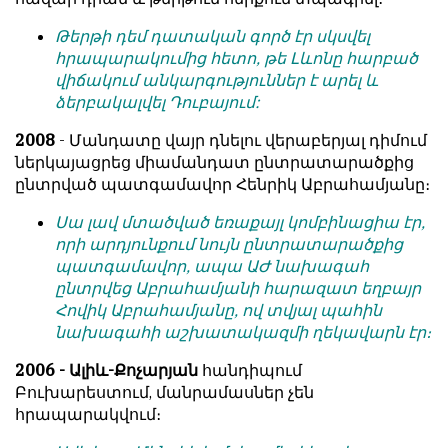
Թերթի դեմ դատական գործ էր սկսվել
հրապարակումից հետո, թե Լևոնը հարբած
վիճակում անկարգություններ է արել և
ձերբակալվել Դուբայում:
2008
- Մանդատը վայր դնելու վերաբերյալ դիմում
ներկայացրեց միամանդատ ընտրատարածքից
ընտրված պատգամավոր Հենրիկ Աբրահամյանը։
Սա լավ մտածված եռաքայլ կոմբինացիա էր,
որի արդյունքում նույն ընտրատարածքից
պատգամավոր, ապա ԱԺ նախագահ
ընտրվեց Աբրահամյանի հարազատ եղբայր
Հովիկ Աբրահամյանը, ով տվյալ պահին
նախագահի աշխատակազմի ղեկավարն էր։
2006 - Ալիև-Քոչարյան
հանդիպում
Բուխարեստում, մանրամասներ չեն
հրապարակվում։