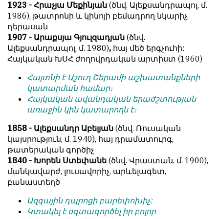
1923 - Հրաչյա Մեքինյան
(ծնվ. Ալեքսանդրապոլ, մ.
1986), թատրոնի և կինոյի բեմադրող նկարիչ,
դերասան
1907 - Արաքսյա Գյուլզադյան
(ծնվ.
Ալեքսանդրապոլ, մ. 1980)
,
հայ մեծ երգչուհի:
Հայկական ԽՍՀ ժողովրդական արտիստ (1960)
Հայտնի է Աշուղ Շերամի աշխատանքների
կատարման համար։
Հայկական ավանդական երաժշտության
առաջին կին կատարողն է։
1858 - Ալեքսանդր Աբելյան
(ծնվ. Ռուսական
կայսրություն, մ. 1940), հայ դրամատուրգ,
թատերական գործիչ
1840 - Խորեն Ստեփանե
(ծնվ. Վրաստան, մ. 1900),
մանկավարժ, լուսավորիչ, արևելագետ,
բանաստեղծ
Ազգային դպրոցի բարեփոխիչ:
Կտակել է օգտագործել իր բոլոր