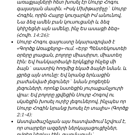
առաքյալների հետ խոսել էր Սուրբ Հոգու
հետ
с
գալստյան մասին. «Իսկ Մխիթարիչը` Սուրբ
համակարծիք
душой.
Հոգին, որին Հայրը կուղարկի Իմ անունով,
լինելը
Նա ձեզ ամեն բան կուսուցանի և ձեզ
Редакция
պարտադիր
կհիշեցնի այն ամենը, ինչ Ես ասացի ձեզ»
не
պայման
(Հովհ. 14:26):
лезет
չէ
Սուրբ Հոգու գալուստը նկարագրված է
в
նյութերը
«Գործք Առաքելոց»-ում. «Երբ Պենտեկոստեի
авторские
թողարկելու
օրերը լրացան, բոլորը միասիրտ, միատեղ
тексты,
համար։
էին: Եվ հանկարծակի երկնքից հնչեց մի
не
ձայն` սաստիկ հողմից եկած ձայնի նման. և
Հակառակ
кромсает
լցրեց այն տունը: Եվ նրանց երևացին
կարծիքները
их
բաժանված լեզուներ` նման բոցեղեն
Խմբագրության
и
լեզուների, որոնք նստեցին յուրաքանչյուրի
կողմից
не
վրա: Եվ բոլորը լցվեցին Սուրբ Հոգով ու
ընդունվում
искажает
սկսեցին խոսել ուրիշ լեզուներով, ինչպես որ
են
смысл.
Սուրբ Հոգին նրանց խոսել էր տալիս» (Գործք
ոչ
Мнение
2:1-4):
այնքան
редакции
Աստվածաշնչյան այս հատվածում նշվում է,
գրկաբաց
не
որ տարբեր ազգերի ներկայացուցիչներ,
են,
является
ովքեր ներկա էին, զարմացան`
սակայն