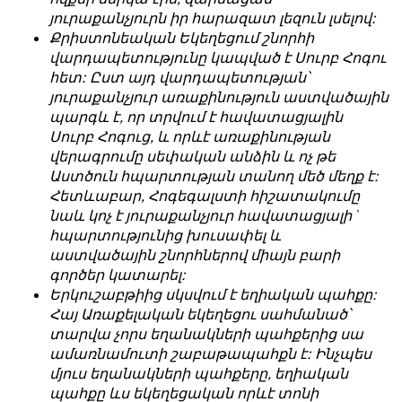
обязательным
յուրաքանչյուրն իր հարազատ լեզուն լսելով:
հրապարակվում
условием
Քրիստոնեական Եկեղեցում շնորհի
են
для
վարդապետությունը կապված է Սուրբ Հոգու
նույն
публикации.
հետ: Ըստ այդ վարդապետության՝
իրավունքով։
յուրաքանչյուր առաքինություն աստվածային
Противоположные
Գովազդային
պարգև է, որ տրվում է հավատացյալին
мнения
տեքստերը,
Սուրբ Հոգուց, և որևէ առաքինության
публикуются,
լուսանկարները
վերագրումը սեփական անձին և ոչ թե
даже
և
Աստծուն հպարտության տանող մեծ մեղք է:
если
բովանդակությունը
Հետևաբար, Հոգեգալստի հիշատակումը
принимаются
Խմբագրության
նաև կոչ է յուրաքանչյուր հավատացյալի`
без
վերահսկողությունից
հպարտությունից խուսափել և
восторга.
դուրս
աստվածային շնորհներով միայն բարի
են։
գործեր կատարել:
Главный
Երկուշաբթիից սկսվում է եղիական պահքը:
редактор
Խմբագիր-
Հայ Առաքելական եկեղեցու սահմանած՝
—
տնօրեն՝
տարվա չորս եղանակների պահքերից սա
Армен
Արմեն
ամառնամուտի շաբաթապահքն է: Ինչպես
фон
ֆոն
մյուս եղանակների պահքերը, եղիական
Геворкян
Գևորգյան
պահքը ևս եկեղեցական որևէ տոնի