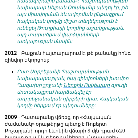
համազորային բանակ»։ Պաշտպանության
նախարար Սեյրան Օհանյանը պնդել էր, թե
այս միավորման ձևավորման ընթացքում
հայկական կողմը միշտ տեղեկություն է
ունեցել Թուրքիայի կողմից աջակցության,
այդ տարածքում վարձկանների
առկայության մասին:
2012 -
Բաքուն հայտարարում է, թե բանակը հինգ
զինվոր է կորցրել։
Ըստ Ադրբեջանի Պաշտպանության
նախարարության, հայ զինվորների խումբը
Ղազախի շրջանի
Ներքին Ոսկեպար
գյուղի
մոտակայքում հարձակվել էր
ադրբեջանական դիրքերի վրա: Հայկական
կողմը հերքում էր պնդումները:
2009
- Դատարանը վճռեց, որ «Հայկական
ժամանակ» օրաթերթը պետք է Ռոբերտ
Քոչարյանի որդի Լևոնին վճարի 3 մլն դրամ 620
հազար դրամ և թերթում հերքում տպագրել։