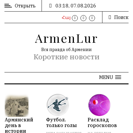
Открыть
03:18, 07.08.2026
Поиск
Հայ
ВХОД
/
ArmenLur
РЕГИСТРАЦИЯ
Вся правда об Армении
Короткие новости
РЕКЛАМА
MENU
РЕКЛАМА
N
АРХИВ
Армянский
Футбол.
Расклад
О
день в
только голы
гороскопов
В
«
Октябрь 2022
»
истории
Н