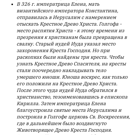
В 326 г. императрица Елена, мать
но
византийского императора Константина,
с
отправилась в Иерусалим с намерением
душой.
отыскать Крестное Древо Христа. Голгофа -
Редакция
место распятия Христа - к этому времени из
не
презрения к христианам была превращена в
лезет
свалку. Старый иудей Иуда указал место
в
захоронения Креста Господня. Но при
авторские
раскопках были найдены три креста. Чтобы
тексты,
узнать Крестное Древо Спасителя, на кресты
не
стали поочередно накладывать тело
кромсает
умершего юноши. Юноша воскрес, как только
их
его положили на Крестное Древо Христа.
и
После этого чуда иудей Иуда обратился в
не
христианство, тезоименовавшись в епископа
искажает
Кирилла. Затем императрица Елена
смысл.
благоустроила святые места Иерусалима и
построила в Голгофе церковь Св. Воскресения,
Мнение
где в дальнейшем было воздвигнуто
редакции
Животворящее Древо Креста Господня.
не