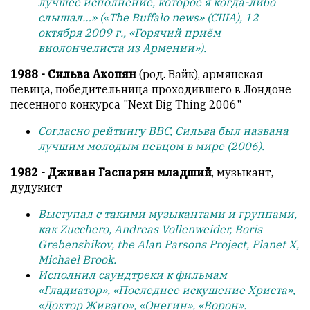
лучшее исполнение, которое я когда-либо
слышал…» («The Buffalo news» (США), 12
октября 2009 г., «Горячий приём
виолончелиста из Армении»).
1988 - Сильва Акопян
(род. Вайк), армянская
певица, победительница проходившего в Лондоне
песенного конкурса "Next Big Thing 2006"
Согласно рейтингу BBC, Сильва был названа
лучшим молодым певцом в мире (2006).
1982 - Дживан Гаспарян младший
, музыкант,
дудукист
Выступал с такими музыкантами и группами,
как Zucchero, Andreas Vollenweider, Boris
Grebenshikov, the Alan Parsons Project, Planet X,
Michael Brook.
Исполнил саундтреки к фильмам
«Гладиатор», «Последнее искушение Христа»,
«Доктор Живаго», «Онегин», «Ворон».