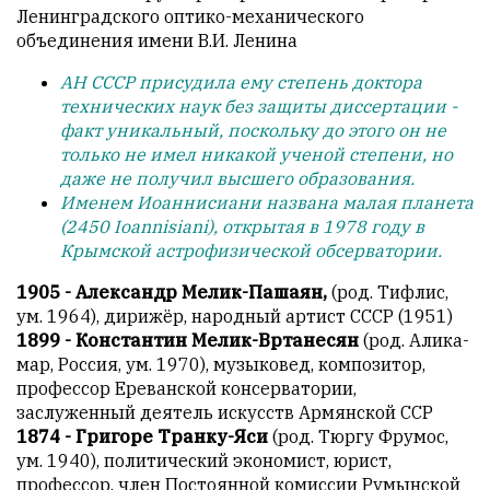
Ленинградского оптико-механического
объединения имени В.И. Ленина
АН СССР присудила ему степень доктора
технических наук без защиты диссертации -
факт уникальный, поскольку до этого он не
только не имел никакой ученой степени, но
даже не получил высшего образования.
Именем Иоаннисиани названа малая планета
(2450 Ioannisiani), открытая в 1978 году в
Крымской астрофизической обсерватории.
1905 - Александр Мелик-Пашаян,
(род. Тифлис,
ум. 1964), дирижёр, народный артист СССР (1951)
1899 - Константин Мелик-Вртанесян
(род. Алика-
мар, Россия, ум. 1970), музыковед, композитор,
профессор Ереванской консерватории,
заслуженный деятель искусств Армянской ССР
1874 - Григоре Транку-Яси
(род. Тюргу Фрумос,
ум. 1940), политический экономист, юрист,
профессор, член Постоянной комиссии Румынской