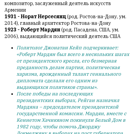
композитор, заслуженный деятель искусств
Армении
1931 - Норат Нерсесянц
(род. Ростов-на-Дону, ум.
2014), главный архитектор Ростова-на-Дону
1923 - Роберт Мардян
(род. Пасадена, США, ум.
2006), выдающийся политический деятель США
Политолог Джонатан Кейп подчеркивает:
«Роберт Мардян был всего в нескольких шагах
от президентского кресла, его безмерная
преданность делам партии, политическая
харизма, врожденный талант гениального
дипломата сделали его одним из
выдающихся политиков страны».
После победы на последующих
президентских выборах, Рейган назначил
Мардяна – председателем президентской
государственной комиссии. Мардян, вместе с
Кеннетом Хачикяном покинули Белый Дом в
1982 году, чтобы помочь Джорджу
Докмеджяну в выборах на пост губернатора