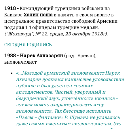
1918 -
Командующий турецкими войсками на
Кавказе
Халил паша
в память о своем визите в
центральное правительство свободной Армении
подарил 14 офицерам турецкие медали.
("Жоховурд", № 22, среда, 23 октября 1918г).
СЕГОДНЯ РОДИЛИСЬ
1988 - Нарек Ахназарян
(род. Ереван),
виолончелист
«…Молодой армянский виолончелист Нарек
Ахназарян доставил наивысшее удовольствие
публике и был удостоен громких
аплодисментов. Чистый, уверенный и
безупречный звук, утончённость нюансов -
вот как можно охарактеризовать игру
виолончелиста. Так блестяще исполнить
«Пьесы – фантазии» Р. Шумана не удавалось
даже самым именитым виолончелистам. Это