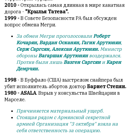
Геворкян
2010 -
Открылась самая длинная в мире канатная
дорога -
"Крылья Татева".
1999 -
В Совете Безопасности РА был обсужден
вопрос обмена Мегри.
За обмен Мегри проголосовали
Роберт
Кочарян, Вардан Осканян, Гагик Арутюнян
,
Серж Саргсян, Алексан Арутюнян.
Министр
обороны
Вагаршак Арутюнян
воздержался.
Против были лишь
Вазген Саргсян
и
Карен
Демрчян.
1998
- В Буффало (США) выстрелом снайпера был
убит исполнитель абортов доктор
Барнет Степян.
1980 - ASALA
. Взрыв у консульства Швейцарии в
Марселе.
Причиняется материальный ущерб.
Стоящая рядом с Армянской секретной
армией Организация "3 октября" взяла на
себя ответственность за операцию.