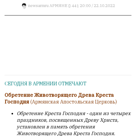
Гостей:
newsarmru
АРМЯНЕ
441
20:00 / 22.10.2022
1
Пользователей:
0
НАШИ
ПРАВИЛА
Тонкие
материалы
для
СЕГОДНЯ В АРМЕНИИ ОТМЕЧАЮТ
независимо
Обретение Животворящего Древа Креста
мыслящих.
Господня
(Армянская Апостольская Церковь)
Сайт
Обретение Креста Господня - один из четырех
обновляется
праздников, посвященных Древу Христа,
с
установлен в память обретения
большим
Животворящего Древа Креста Господня.
трудом,