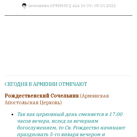
Гостей:
newsarmru
АРМЯНЕ
404
16:39 / 05.01.2022
1
Пользователей:
0
НАШИ
ПРАВИЛА
Тонкие
материалы
для
СЕГОДНЯ В АРМЕНИИ ОТМЕЧАЮТ
независимо
Рождественский Сочельник
(Армянская
мыслящих.
Апостольская Церковь)
Сайт
Так как церковный день сменяется в 17.00
обновляется
часов вечера, вслед за вечерним
с
богослужением, то Св. Рождество начинают
большим
праздновать 5-го января вечером и
трудом,