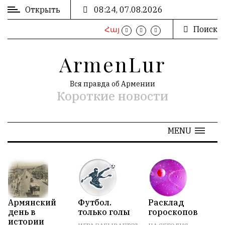
Открыть
08:24, 07.08.2026
Поиск
Հայ
ВХОД
/
ArmenLur
РЕГИСТРАЦИЯ
Вся правда об Армении
Короткие новости
РЕКЛАМА
MENU
РЕКЛАМА
N
АРХИВ
Армянский
Футбол.
Расклад
О
день в
только голы
гороскопов
В
«
Январь 2022
»
истории
Н