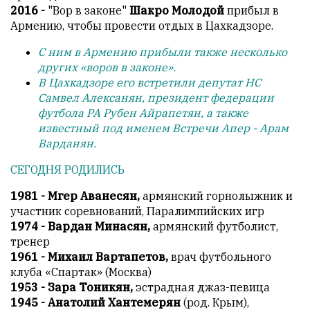
2016 -
"Вор в законе"
Шакро Молодой
прибыл в
является
Армению, чтобы провести отдых в Цахкадзоре.
обязательным
условием
С ним в Армению прибыли также несколько
для
других «воров в законе».
публикации.
В Цахкадзоре его встретили депутат НС
Самвел Алексанян, президент федерации
Противоположные
футбола РА Рубен Айрапетян, а также
мнения
известный под именем Встречи Апер - Арам
публикуются,
Варданян.
даже
если
СЕГОДНЯ РОДИЛИСЬ
принимаются
без
1981 - Мгер Аванесян,
армянский горнолыжник и
восторга.
участник соревнований, Паралимпийских игр
1974 - Вардан Минасян,
армянский футболист,
Главный
тренер
редактор
1961 - Михаил Вартапетов,
врач футбольного
—
клуба «Спартак» (Москва)
Армен
1953 - Зара Тоникян,
эстрадная джаз-певица
фон
1945 - Анатолий Хантемерян
(род. Крым),