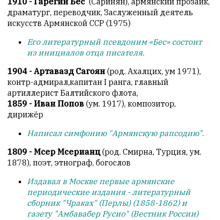
1910 - Гарегин Бес
(Саринян), армянский прозаик,
драматург, переводчик, Заслуженный деятель
искусств Армянской ССР (1975)
Его литературный псевдоним «Бес» состоит
из инициалов отца писателя.
1904 - Артавазд Сагоян
(род. Ахалцих, ум 1971),
контр-адмирал,капитан I ранга, главный
артиллерист Балтийского флота,
1859 - Иван Попов
(ум. 1917), композитор,
дирижёр
Написал симфонию "Армянскую рапсодию".
1809 - Мсер Мсерианц
(род. Смирна, Турция, ум.
1878), поэт, этнограф, богослов
Издавал в Москве первые армянские
периодические издания - литературный
сборник "Чраках" (Перлы) (1858-1862) и
газету "Амбавабер Русио" (Вестник России)