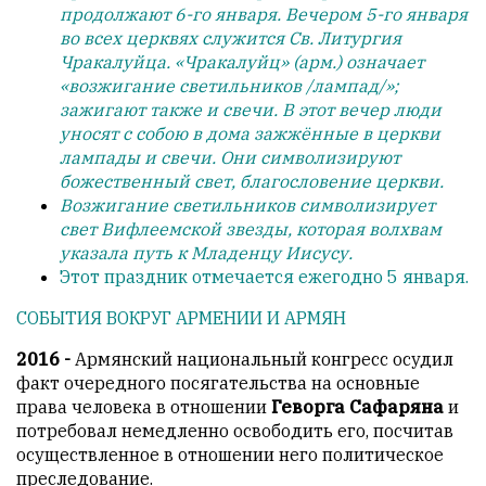
продолжают 6-го января. Вечером 5-го января
но
во всех церквях служится Св. Литургия
с
Чракалуйца. «Чракалуйц» (арм.) означает
душой.
«возжигание светильников /лампад/»;
Редакция
зажигают также и свечи. В этот вечер люди
не
уносят с собою в дома зажжённые в церкви
лезет
лампады и свечи. Они символизируют
в
божественный свет, благословение церкви.
авторские
Возжигание светильников символизирует
тексты,
свет Вифлеемской звезды, которая волхвам
не
указала путь к Младенцу Иисусу.
кромсает
Этот праздник отмечается ежегодно 5 января.
их
СОБЫТИЯ ВОКРУГ АРМЕНИИ И АРМЯН
и
не
2016 -
Армянский национальный конгресс осудил
искажает
факт очередного посягательства на основные
смысл.
права человека в отношении
Геворга Сафаряна
и
потребовал немедленно освободить его, посчитав
Мнение
осуществленное в отношении него политическое
редакции
преследование.
не