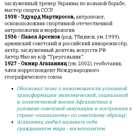
Геворкян
заслуженный тренер Украины по вольной борьбе,
мастер спорта СССР
1938 - Эдуард Мартиросов,
антрополог,
основоположник спортивной отечественной
антропологии и морфологии
1936 - Павел Арсенов
(род. Тбилиси, ум. 1999),
армянский советский и российский кинорежиссёр,
актёр, заслуженный деятель искусств РФ
Актёр Мко из к/ф "Треугольник".
1927 - Окмир Агаханянц
(ум. 2002), геоботаник,
член-корреспондент Международного
географического союза
Обосновал тезис о невозможности успешной
трансформации экономической, социальной
и политической жизни Афганистана в
условиях советской оккупации и построения в
стране «социализма» по советскому образцу.
Агаханянц любил называть себя
гражданином мира - космополитом.