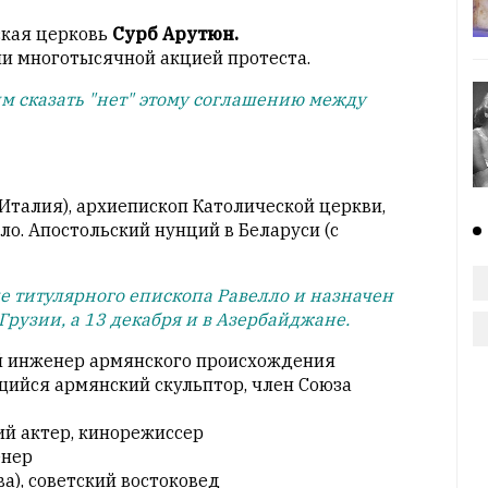
ская церковь
Сурб Арутюн.
и многотысячной акцией протеста.
им сказать "нет" этому соглашению между
, Италия), архиепископ Католической церкви,
о. Апостольский нунций в Беларуси (с
ие титулярного епископа Равелло и назначен
рузии, а 13 декабря и в Азербайджане.
 инженер армянского происхождения
щийся армянский скульптор, член Союза
кий актер, кинорежиссер
енер
ва), советский востоковед