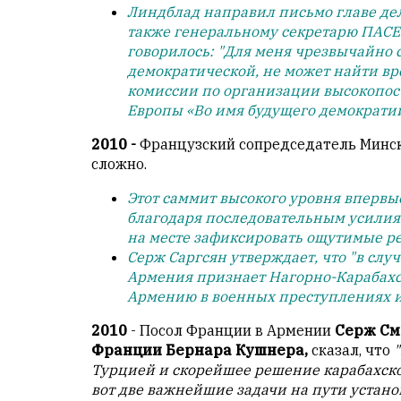
обязательным
Линдблад направил письмо главе де
условием
также генеральному секретарю ПАСЕ М
для
говорилось: "Для меня чрезвычайно с
публикации.
демократической, не может найти в
комиссии по организации высокопос
Противоположные
Европы «Во имя будущего демократии
мнения
публикуются,
2010 -
Французский сопредседатель Минск
даже
сложно.
если
Этот саммит высокого уровня впервы
принимаются
благодаря последовательным усилиям
без
на месте зафиксировать ощутимые ре
восторга.
Серж Саргсян утверждает, что "в слу
Главный
Армения признает Нагорно-Карабахс
редактор
Армению в военных преступлениях и
—
2010
- Посол Франции в Армении
Серж См
Армен
Франции Бернара Кушнера,
сказал, что
фон
Турцией и скорейшее решение карабахско
Геворкян
вот две важнейшие задачи на пути устан