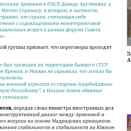
легации Армении в ПАСЕ Давиду Арутюняну, а
аттео Соринасу, в котором, в частности,
транно, что страна, считающая себя
ремени с содокладчиками мониторинговой
тавленных встреч в рамках форума Совета
».
ой группы признает, что переговоры проходят
З
А
е был проведен на территории бывшего СССР
 Кремля, и Москва не скрывала, что хотела бы
зультаты.
чае военной агрессии со стороны Азербайджана
кую Республику", а Ильхам Алиев обвинил
 геноцидах.
есов,
передав слова министра иностранных дел
"конструктивный диалог между Арменией и
го вопроса на основе Мадридских принципов.
овления стабильности и стабильности на Южном