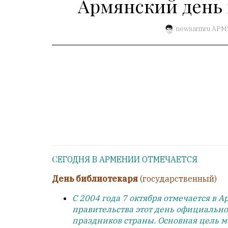
Армянский день 
1
Пользователей:
0
newsarmru
АРМ
НАШИ
ПРАВИЛА
Тонкие
материалы
для
независимо
мыслящих.
СЕГОДНЯ В АРМЕНИИ ОТМЕЧАЕТСЯ
Сайт
обновляется
День библиотекаря
(государственный)
с
С 2004 года 7 октября отмечается в
большим
правительства этот день официально
трудом,
праздников страны. Основная цель 
но