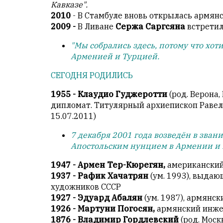
Кавказе".
2010
- В Стамбуле вновь открылась армян
2009 -
В Ливане
Сержа Саргсяна
встретил
"Мы собрались здесь, потому что хот
Арменией и Турцией.
СЕГОДНЯ РОДИЛИСЬ
1955 - Клаудио Гуджеротти
(род. Верона
дипломат. Титулярный архиепископ Равелл
15.07.2011)
7 декабря 2001 года возведён в зван
Апостольским нунцием в Армении и Г
1947 - Армен Тер-Кюрегян,
американский
1937 - Рафик Хачатрян
(ум. 1993), выдаю
художников СССР
1927 - Эдуард Абалян
(ум. 1987), армянс
1926 - Мартуни Погосян,
армянский инж
1876 - Владимир Гордлевский
(род. Моск