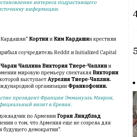
восстановление интереса подрастающего
 источнику информации.
4
я Кардашян"
Кортни
и
Ким Кардашя
н крестили
5
ибыл соучредитель Reddit и Initialized Capital
а
Чарли Чаплина Виктория Тиере-Чаплин
и
рмении мировую премьеру спектакля
Виктории
 которой выступает
Аурелия Тиере-Чаплин.
Международной организации
Франкофонии.
частие президент Франции Эммануэль Макрон,
официальный визит в Ереван.
одокладчик по Армении
Горан Линдблад
нии о том, что Армения еще не созрела для
я будущего демократии".