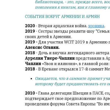
библиотекаря, - это, прежде всего, 
с
поколения к книгам, как к главному
душой.
СОБЫТИЯ ВОКРУГ АРМЕНИИ И АРМЯН
Редакция
не
2020
- Вторая арцахская война.
хроника
.
лезет
2019
- Сестры звезды реалити-шоу "Семь
в
своих детей в Армении.
авторские
2019 -
Для участия WCIT 2019 в Армению пр
тексты,
Алексис Оганян.
не
2018
- Дочь и внучка легендарного актер
кромсает
Аурелия Тиере-Чаплин
представили в А
их
Чаплин
«Звон и иллюзия», в главной роли
и
2018
- В Ереване открылся 17-й саммит 
не
искажает
Ожидается, что в саммите примет у
смысл.
которому будет предшествовать его 
Мнение
2010 -
Глава делегации Швеции в ПАСЕ, с
редакции
подтверждает свое предположение по Арме
не
проведения форума Совета Европы "Во им
является