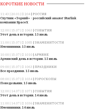
КОРОТКИЕ НОВОСТИ
11:43 | 20.01 |
204
|
РОССИЯ
Спутник «Зоркий» - российский аналог Starlink
компании SpaceX
12:00 | 15.07 |
1063
|
СОБЫТИЯ
Этот день в истории. 15 июль
11:00 | 15.07 |
1085
|
ЗНАМЕНИТОСТИ
Именниники. 15 июль
10:00 | 15.07 |
1010
|
АРМЯНЕ
Армянский день в истории. 15 июль
09:00 | 15.07 |
1063
|
ПРАЗДНИКИ
Все праздники. 15 июль
08:00 | 15.07 |
1034
|
ГОРОСКОПЫ
Понедельник. 15 июль
12:00 | 14.07 |
1071
|
СОБЫТИЯ
Этот день в истории. 14 июль
11:00 | 14.07 |
1036
|
ЗНАМЕНИТОСТИ
Именниники. 14 июль