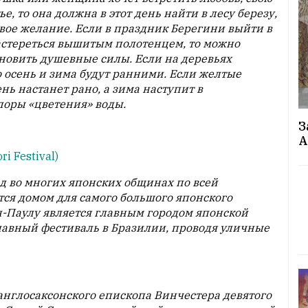
е, то она должна в этот день найти в лесу березу,
свое желание. Если в праздник Берегини выйти в
астереться вышитым полотенцем, то можно
бновить душевные силы. Если на деревьях
 осень и зима будут ранними. Если желтые
ень настанет рано, а зима наступит в
поры «цветения» воды.
З
А
ri Festival)
д во многих японских общинах по всей
тся домом для самого большого японского
н-Паулу является главным городом японской
лавный фестиваль в Бразилии, проводя уличные
 англосаксонского епископа Винчестера девятого