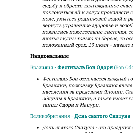
условием
судьбу и обрести долгожданное счасть
для
поклониться ей и вслух произнести 
публикации.
поле, умыться родниковой водой и р
вернуть утраченное здоровье и возо
Противоположные
появились пожелтевшие листочки, то
мнения
листья видны только на березе, то ос
публикуются,
положенный срок. 15 июля – начало 
даже
если
Национальные
принимаются
без
Бразилия -
Фестиваль Бон Одори
(Bon Odo
восторга.
Фестиваль Бон отмечается каждый го
Главный
Бразилии, поскольку Бразилия являе
редактор
населения за пределами Японии. Са
—
общины в Бразилии, а также имеет г
Армен
танцы Одори и Мацури.
фон
Великобритания
- День святого Свитуна
Геворкян
День святого Свитуна - это праздник