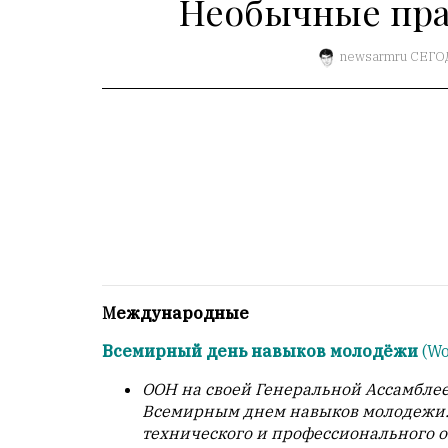
Необычные пра
Пользователей:
0
newsarmru
СЕГО
НАШИ
ПРАВИЛА
Тонкие
материалы
для
независимо
мыслящих.
Сайт
Международные
обновляется
с
Всемирный день навыков молодёжи
(Wo
большим
ООН на своей Генеральной Ассамблее
трудом,
Всемирным днем навыков молодежи. 
но
технического и профессионального 
с