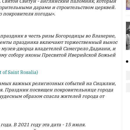
. Святой Свитун - английский паломник, который
ворительными дарами и строительством церквей.
о покровителя погоды».
праздник в честь ризы Богородицы во Влахерне,
менты праздника включают торжественный вынос
 музея-дворца владетелей Самегрело Дадиани, и
ому собору иконы Пресвятой Иверийской Божьей
 of Saint Rosalia)
 самых важных религиозных событий на Сицилии,
ля. Праздник посвящен покровительнице города
чудесным образом спасла жителей города от
ода. В 2021 году эта дата - 15 июля.