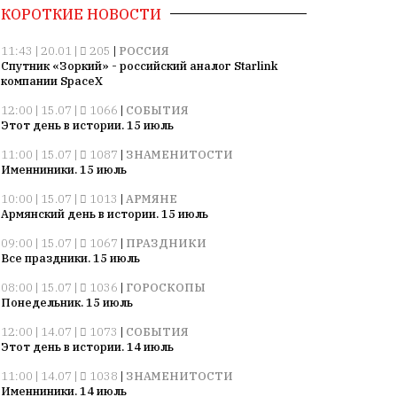
КОРОТКИЕ НОВОСТИ
11:43 | 20.01 |
205
|
РОССИЯ
Спутник «Зоркий» - российский аналог Starlink
компании SpaceX
12:00 | 15.07 |
1066
|
СОБЫТИЯ
Этот день в истории. 15 июль
11:00 | 15.07 |
1087
|
ЗНАМЕНИТОСТИ
Именниники. 15 июль
10:00 | 15.07 |
1013
|
АРМЯНЕ
Армянский день в истории. 15 июль
09:00 | 15.07 |
1067
|
ПРАЗДНИКИ
Все праздники. 15 июль
08:00 | 15.07 |
1036
|
ГОРОСКОПЫ
Понедельник. 15 июль
12:00 | 14.07 |
1073
|
СОБЫТИЯ
Этот день в истории. 14 июль
11:00 | 14.07 |
1038
|
ЗНАМЕНИТОСТИ
Именниники. 14 июль