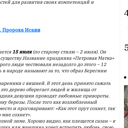
тей для развития своих компетенций и
4
. Пророка Исаии
5
ается
15 июля
(по старому стилю – 2 июля). Он
существу.Название праздника «Петровая Матка»
рого люди чествовали незадолго до этого – 12
 в народе называют за то, что образ Берегини
вареники с вишней. В этот день принято сажать
о это дерево оберегает людей и жилища от
аздник девушки проводят любовные привороты.
чку березы. После того как возлюбленный
место и проговаривают: «Как этот прут сохнет, так
о мне сохнет».
зной зиме. Хорошо видно, как плещется сазан – к
шка или женщина хочет встретить любовь, свою