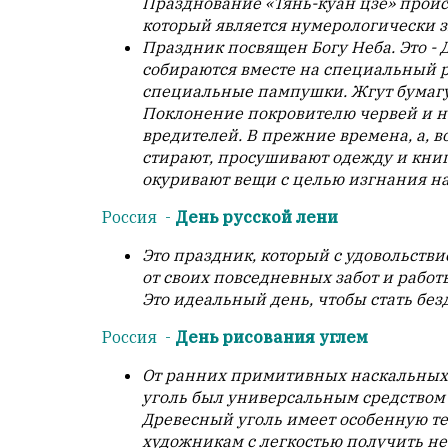
Празднование «Тянь-куан цзе» проис
который является нумерологически 
Праздник посвящен Богу Неба. Это -
собираются вместе на специальный ри
специальные пампушки. Жгут бумагу
Поклонение покровителю червей и на
вредителей. В прежние времена, а, в
стирают, просушивают одежду и кни
окуривают вещи с целью изгнания н
Россия -
День русской лени
Это праздник, который с удовольствие
от своих повседневных забот и работ
Это идеальный день, чтобы стать бе
Россия -
День рисования углем
От ранних примитивных наскальных 
уголь был универсальным средством 
Древесный уголь имеет особенную те
художникам с легкостью получить не