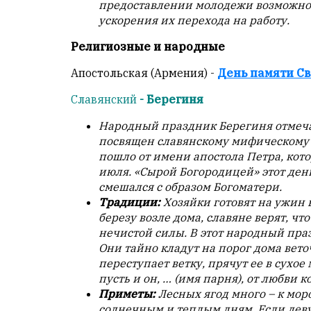
предоставлении молодежи возможнос
душой.
ускорения их перехода на работу.
Редакция
Религиозные и народные
не
лезет
Апостольская (Армения) -
День памяти Св
в
авторские
Славянский
- Берегиня
тексты,
не
Народный праздник Берегиня отмеч
кромсает
посвящен славянскому мифическому 
их
пошло от имени апостола Петра, кото
и
июля. «Сырой Богородицей» этот день
не
смешался с образом Богоматери.
искажает
Традиции:
Хозяйки готовят на ужин 
смысл.
березу возле дома, славяне верят, чт
нечистой силы. В этот народный пр
Мнение
Они тайно кладут на порог дома вето
редакции
переступает ветку, прячут ее в сухое 
не
пусть и он, … (имя парня), от любви к
является
Приметы:
Лесных ягод много – к моро
обязательным
солнечным и теплым дням. Если деву