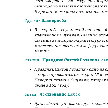
века, умершего в 862 году нашей эры
был хорошо известен своими благот
В Британии его почитают как «святог
Грузия -
Влакерноба
Влакерноба - грузинский церковный 
хранящейся в Зугдиди. Главные эле
святыни из историко-архитектурного
тожественное шествие к кафедральн
матери.
Италия -
Праздник Святой Розалии
(Feast
Праздник Святой Розалии - одно из
которое проводится ежегодно 15 ию
Палермо, столица Сицилии, которая 
чумы в 1624 году.
Китай -
Чествование Небес
Дата события уникальна для каждого г