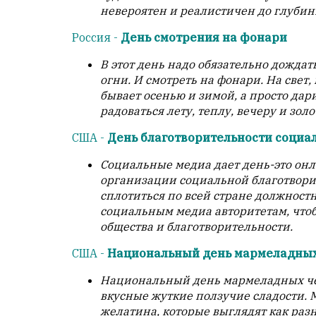
невероятен и реалистичен до глубин
Россия -
День смотрения на фонари
В этот день надо обязательно дождат
огни. И смотреть на фонари. На свет, 
бывает осенью и зимой, а просто дар
радоваться лету, теплу, вечеру и зол
США -
День благотворительности социа
Социальные медиа дает день-это он
организации социальной благотворит
сплотиться по всей стране должнос
социальным медиа авторитетам, что
общества и благотворительности.
США -
Национальный день мармеладных
Национальный день мармеладных чер
вкусные жуткие ползучие сладости. 
желатина, которые выглядят как раз