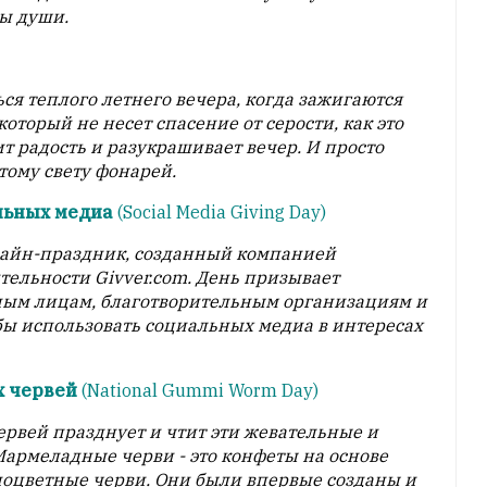
ы души.
ься теплого летнего вечера, когда зажигаются
который не несет спасение от серости, как это
ит радость и разукрашивает вечер. И просто
отому свету фонарей.
льных медиа
(Social Media Giving Day)
лайн-праздник, созданный компанией
ельности Givver.com. День призывает
тным лицам, благотворительным организациям и
бы использовать социальных медиа в интересах
 червей
(National Gummi Worm Day)
вей празднует и чтит эти жевательные и
Мармеладные черви - это конфеты на основе
ноцветные черви. Они были впервые созданы и