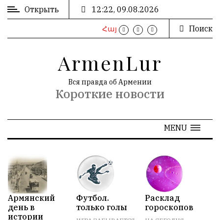
Открыть
12:22, 09.08.2026
Поиск
Հայ
ВХОД
/
ArmenLur
РЕГИСТРАЦИЯ
Вся правда об Армении
Короткие новости
РЕКЛАМА
MENU
РЕКЛАМА
N
АРХИВ
Армянский
Футбол.
Расклад
О
день в
только голы
гороскопов
В
«
Апрель 2024
»
истории
Н