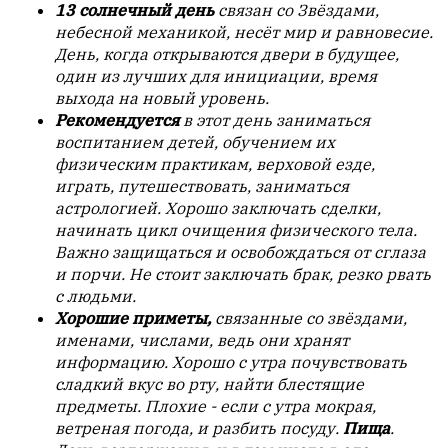
13 солнечный день
связан со Звёздами,
обязательным
небесной механикой, несёт мир и равновесие.
условием
День, когда открываются двери в будущее,
для
один из лучших для инициации, время
публикации.
выхода на новый уровень.
Рекомендуется
в этот день заниматься
Противоположные
воспитанием детей, обучением их
мнения
физическим практикам, верховой езде,
публикуются,
играть, путешествовать, заниматься
даже
астрологией. Хорошо заключать сделки,
если
начинать цикл очищения физического тела.
принимаются
Важно защищаться и освобождаться от сглаза
без
и порчи. Не стоит заключать брак, резко рвать
восторга.
с людьми.
Главный
Хорошие приметы,
связанные со звёздами,
редактор
именами, числами, ведь они хранят
—
информацию. Хорошо с утра почувствовать
Армен
сладкий вкус во рту, найти блестящие
фон
предметы. Плохие - если с утра мокрая,
Геворкян
ветреная погода, и разбить посуду.
Пища
.