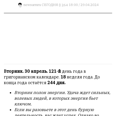
1
newsarmru
СЕГОДНЯ
264
18:00 / 29.04.2024
Пользователей:
0
НАШИ
ПРАВИЛА
Тонкие
материалы
для
независимо
Вторник. 30 апрель. 121-й
день года в
мыслящих.
григорианском календаре.
18
неделя года. До
конца года остаётся
244
дня.
Сайт
обновляется
Вторник полон энергии. Удача ждет сильных,
с
волевых людей, в которых энергия бьет
большим
ключом.
трудом,
Если вы разовьете в этот день бурную
но
деятельность, вас ждет успех. Однако во