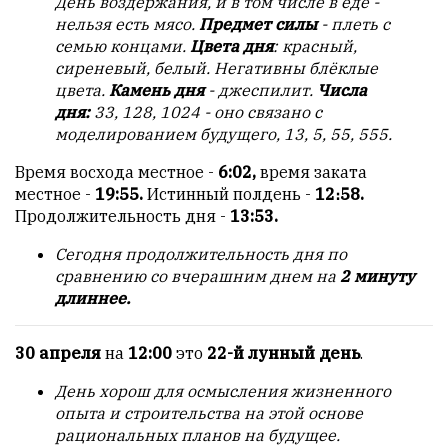
День воздержания, и в том числе в еде -
нельзя есть мясо.
Предмет силы
- плеть с
семью концами.
Цвета дня
: красный,
сиреневый, белый. Негативны блёклые
цвета.
Камень дня
- джеспилит.
Числа
дня:
33, 128, 1024 - оно связано с
моделированием будущего, 13, 5, 55, 555.
Время восхода местное -
6:02,
время заката
местное -
19:55.
Истинный полдень -
12։58.
Продолжительность дня -
13:53.
Сегодня продолжительность дня по
сравнению со вчерашним днем на
2 минуту
длиннее.
30 апреля
на
12:00
это
22-й лунный день
.
День хорош для осмысления жизненного
опыта и строительства на этой основе
рациональных планов на будущее.