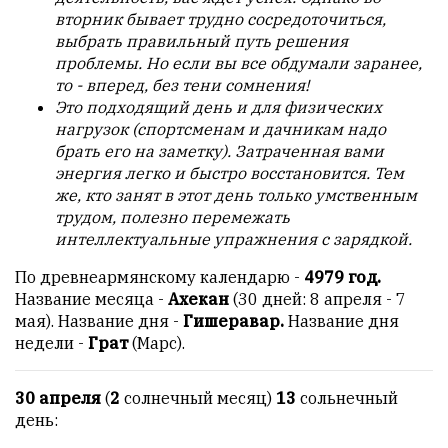
с
вторник бывает трудно сосредоточиться,
душой.
выбрать правильный путь решения
проблемы. Но если вы все обдумали заранее,
Редакция
то - вперед, без тени сомнения!
не
Это подходящий день и для физических
лезет
нагрузок (спортсменам и дачникам надо
в
брать его на заметку). Затраченная вами
авторские
энергия легко и быстро восстановится. Тем
тексты,
же, кто занят в этот день только умственным
не
трудом, полезно перемежать
кромсает
интеллектуальные упражнения с зарядкой.
их
и
По древнеармянскому календарю -
4979 год.
не
Название месяца -
Ахекан
(30 дней: 8 апреля - 7
искажает
мая). Название дня -
Гишеравар.
Название дня
смысл.
недели -
Грат
(Марс).
Мнение
30 апреля
(
2
сoлнeчный мecяц)
13
сольнечный
редакции
день:
не
является