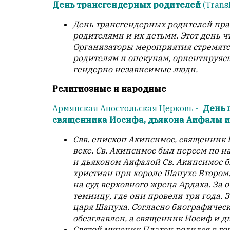
День трансгендерных родителей
(Trans
День трансгендерных родителей пр
родителями и их детьми. Этот день 
Организаторы мероприятия стремятс
родителям и опекунам, ориентируясь
гендерно независимые люди.
Религиозные и народные
Армянская Апостольская Церковь -
День 
священника Иосифа, дьякона Аифалы и
Свв. епископ Акипсимос, священник 
веке. Св. Акипсимос был персем по 
и дьяконом Аифалой Св. Акипсимос б
христиан при короле Шапухе Втором.
на суд верховного жреца Ардаха. За 
темницу, где они провели три года. 
царя Шапуха. Согласно биографическ
обезглавлен, а священник Иосиф и д
Святой мученик Платон родился в гор