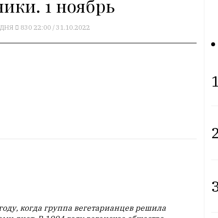
ники. 1 ноябрь
ОДНЯ
830
22:00 / 31.10.2022
1
2
3
 году, когда группа вегетарианцев решила