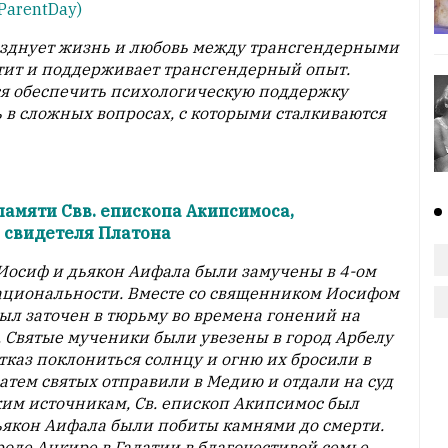
ParentDay)
азднует жизнь и любовь между трансгендерными
чтит и поддерживает трансгендерный опыт.
я обеспечить психологическую поддержку
 в сложных вопросах, с которыми сталкиваются
памяти Свв. епископа Акипсимоса,
 свидетеля Платона
Иосиф и дьякон Аифала были замучены в 4-ом
национальности. Вместе со священником Иосифом
ыл заточен в тюрьму во времена гонений на
 Святые мученики были увезены в город Арбелу
отказ поклониться солнцу и огню их бросили в
Затем святых отправили в Медию и отдали на суд
им источникам, Св. епископ Акипсимос был
ьякон Аифала были побиты камнями до смерти.
оде Анкире в Галатии в благочестивой семье.