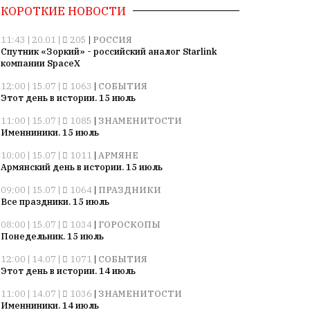
КОРОТКИЕ НОВОСТИ
11:43 | 20.01 |
205
|
РОССИЯ
Спутник «Зоркий» - российский аналог Starlink
компании SpaceX
12:00 | 15.07 |
1063
|
СОБЫТИЯ
Этот день в истории. 15 июль
11:00 | 15.07 |
1085
|
ЗНАМЕНИТОСТИ
Именниники. 15 июль
10:00 | 15.07 |
1011
|
АРМЯНЕ
Армянский день в истории. 15 июль
09:00 | 15.07 |
1064
|
ПРАЗДНИКИ
Все праздники. 15 июль
08:00 | 15.07 |
1034
|
ГОРОСКОПЫ
Понедельник. 15 июль
12:00 | 14.07 |
1071
|
СОБЫТИЯ
Этот день в истории. 14 июль
11:00 | 14.07 |
1036
|
ЗНАМЕНИТОСТИ
Именниники. 14 июль