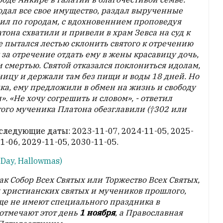
дал все свое имущество, раздал вырученные
ил по городам, с вдохновеннием проповедуя
она схватили и привели в храм Зевса на суд к
 пытался лестью склонить святого к отречению
 за отречение отдать ему в жены красавицу дочь,
и смертью. Святой отказался поклониться идолам,
ницу и держали там без пищи и воды 18 дней. Но
ика, ему предложили в обмен на жизнь и свободу
. «Не хочу согрешить и словом», - ответил
ого мученика Платона обезглавили (†302 или
следующие даты: 2023-11-07, 2024-11-05, 2025-
1-06, 2029-11-05, 2030-11-05.
s Day, Hallowmas)
ак Собор Всех Святых или Торжество Всех Святых,
ех христианских святых и мучеников прошлого,
ще не имеют специального праздника в
отмечают этот день
1 ноября
, а Православная