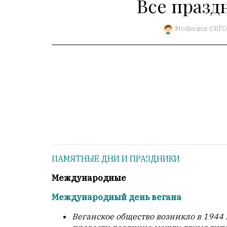
Все празд
1
Пользователей:
0
Moderator
СЕГ
НАШИ
ПРАВИЛА
Тонкие
материалы
для
независимо
мыслящих.
ПАМЯТНЫЕ ДНИ И ПРАЗДНИКИ
Сайт
обновляется
Международные
с
Международный день вегана
большим
трудом,
Веганское общество возникло в 1944
но