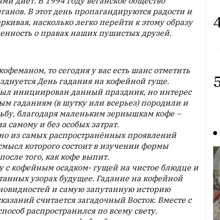
ми диет. В 1994 году веганское общество
анов. В этот день пропагандируются радости и
4
кивая, насколько легко перейти к этому образу
енность о правах наших пушистых друзей.
кофеманом, то сегодня у вас есть шанс отметить
5
зднуется День гадания на кофейной гуще.
 был инициирован данный праздник, но интерес
ым гаданиям (в шутку или всерьез) породили и
удьбу, благодаря маленьким зернышкам кофе –
а самому и без особых затрат.
дно из самых распространённых проявлений
 смысл которого состоит в изучении формы
осле того, как кофе выпит.
 с кофейным осадком- гущей на чистое блюдце и
нтанных узорах будущее. Гадание на кофейной
зновидностей и самую запутанную историю
казаний считается загадочный Восток. Вместе с
пособ распространился по всему свету.