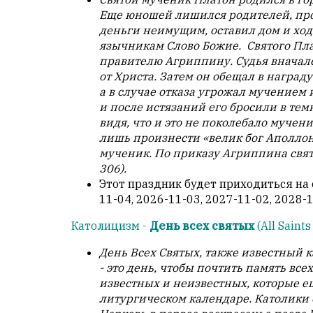
Еще юношей лишился родителей, про
деньги неимущим, оставил дом и ход
язычникам Слово Божие. Святого Плат
правителю Агриппину. Судья вначале
от Христа. Затем он обещал в награду
а в случае отказа угрожал мучением 
и после истязаний его бросили в тем
видя, что и это не поколебало мучен
лишь произнести «велик бог Аполлон»
мученик. По приказу Агриппина свят
306).
Этот праздник будет приходиться на 
11-04, 2026-11-03, 2027-11-02, 2028-1
Католицизм -
День всех святых
(All Saint
День Всех Святых, также известный к
- это день, чтобы почтить память вс
известных и неизвестных, которые е
литургическом календаре. Католики 