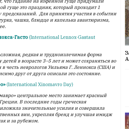
, что гадание на кофейной гуще придумали
ой гуще это праздник, который проходит 1
у предсказаний. Для принятия участия в событии
турка, чашка, блюдце и капелька авантюризма,
ее.
нокса-Гасто
(International Lennox-Gastaut
З
то сложная, редкая и трудноизлечимая форма
А
 детей в возрасте 3–5 лет и может сохраняться во
в честь неврологов Уильяма Г. Леннокса (США) и
исимо друг от друга описали это состояние.
ро»
(International Xinomavro Day)
авро» центральное место занимает красный
Греции. В последние годы греческая
иложила значительные усилия и совершила
ственных вин, укрепляя бренд и улучшая имидж
ак и за рубежом.