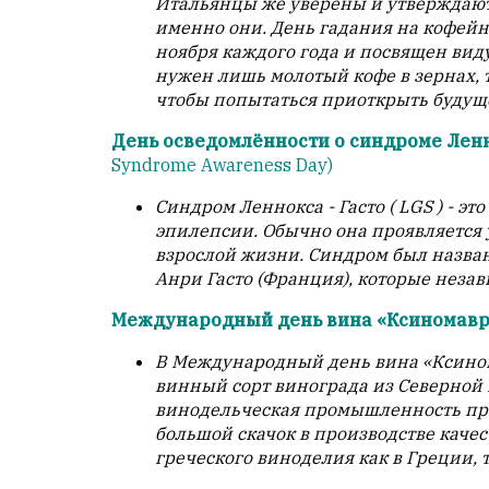
Итальянцы же уверены и утверждают
обязательным
именно они. День гадания на кофейн
условием
ноября каждого года и посвящен вид
для
нужен лишь молотый кофе в зернах, 
публикации.
чтобы попытаться приоткрыть будущ
Противоположные
День осведомлённости о синдроме Лен
мнения
Syndrome Awareness Day)
публикуются,
даже
Синдром Леннокса - Гасто ( LGS ) - э
если
эпилепсии. Обычно она проявляется у
принимаются
взрослой жизни. Синдром был назван 
без
Анри Гасто (Франция), которые незав
восторга.
Международный день вина «Ксиномав
Главный
редактор
В Международный день вина «Ксином
—
винный сорт винограда из Северной 
Армен
винодельческая промышленность пр
фон
большой скачок в производстве каче
Геворкян
греческого виноделия как в Греции, т