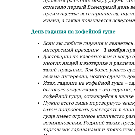
провести различие между двумя типа
с
отметило первый Всемирный день вег
душой.
преимущества вегетарианства, подчер
жизни, а также повышается осведомл
Редакция
не
День гадания на кофейной гуще
лезет
в
Если вы любите гадания и являетесь 
авторские
интересный праздник –
1 ноября
пра
тексты,
Достоверно не известно кем и когда
не
многих людей к эзотерике и различн
кромсает
такой праздник. Тем более узнать с
их
весьма интересно, можно сделать дом
и
Итак, гадание на кофейной гуще – о
не
бытового оккультизма – это гадание,
искажает
кофейной гущи, остающейся в чашке п
смысл.
Нужно всего лишь перевернуть чашку
затем попробовать разглядеть в спо
Мнение
гуще имеет огромное количество ра
редакции
возникновения. Родиной таких предс
не
торговыми караванами и пряностям с
является