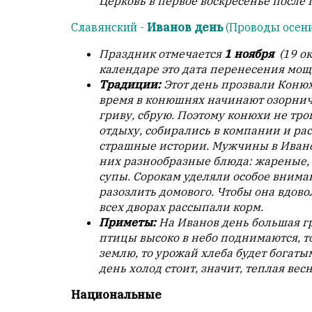
Церковь в первое воскресенье после
Славянский -
Иванов день
(Проводы осен
Праздник отмечается
1 ноября
(19 ок
календаре это дата перенесения мощ
Традиции:
Этот день прозвали Конюхо
время в конюшнях начинают озорнича
гриву, сбрую. Поэтому конюхи не тро
отдыху, собирались в компании и ра
страшные истории. Мужчины в Иванов
них разнообразные блюда: жареные, 
супы. Сорокам уделяли особое вниман
разозлить домового. Чтобы она вдовол
всех дворах рассыпали корм.
Приметы:
На Иванов день большая гр
птицы высоко в небо поднимаются, то
землю, то урожай хлеба будет богаты
день холод стоит, значит, теплая весн
Национальные