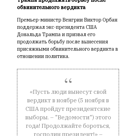
Трампа продолжать борьбу после
Сайт
обвинительного вердикта
обновляется
с
Премьер-министр Венгрии Виктор Орбан
большим
поддержал экс-президента США
трудом,
Дональда Трампа и призвал его
но
с
продолжать борьбу после вынесения
душой.
присяжными обвинительного вердикта в
отношении политика.
Редакция
не
лезет
в
авторские
«Пусть люди вынесут свой
тексты,
вердикт в ноябре (5 ноября в
не
кромсает
США пройдут президентские
их
выборы. – "Ведомости") этого
и
года! Продолжайте бороться,
не
искажает
господин президент!» –