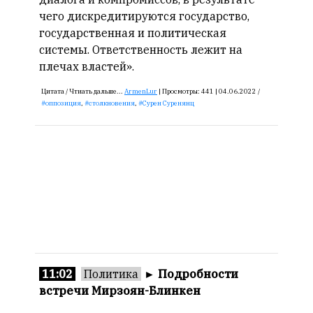
чего дискредитируются государство,
государственная и политическая
системы. Ответственность лежит на
плечах властей».
Цитата /
Чтиать дальше...
ArmenLur
|
Просмотры:
441 |
04.06.2022 /
оппозиция
,
столкновения
,
Сурен Суренянц
11:02
Политика
►
Подробности
встречи Мирзоян-Блинкен