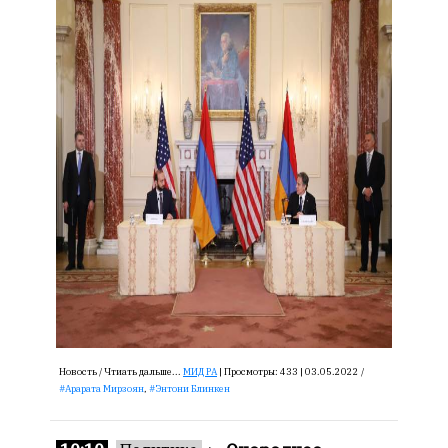
Новость /
Чтиать дальше...
МИД РА
|
Просмотры:
433 |
03.05.2022 /
Арарата Мирзоян
,
Энтони Блинкен