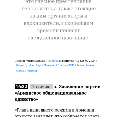
это гнусное преступление
террористы, а также стоящие
за ним организаторы и
вдохновители, в скорейшем
времени понесут
заслуженное наказание.
Новость /
Чтиать дальше...
Facebook
|
Просмотры:
418 |
25.03.2024 /
Левон Зурабян
,
Арам Манукян
,
Россия
,
АНК
,
Аветис Авакян
,
Самвел Абрамян
16:32
Политика
►
Заявление партии
«Армянское общенациональное
единство»
«Глава нынешнего режима в Армении
открыто заявляет, что собирается сдать