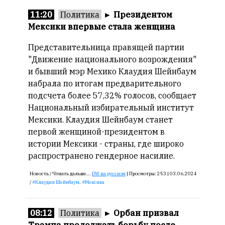
11:20
Политика
►
Президентом
Онлайн
Мексики впервые стала женщина
всего:
1
Представительница правящей партии
Гостей:
"Движение национального возрождения"
1
и бывший мэр Мехико Клаудия Шейнбаум
Пользователей:
набрала по итогам предварительного
0
подсчета более 57,32% голосов, сообщает
Национальный избирательный институт
Мексики. Клаудия Шейнбаум станет
первой женщиной-президентом в
НАШИ
ПРАВИЛА
истории Мексики - страны, где широко
распространено гендерное насилие.
Тонкие
материалы
Новость /
Чтиать дальше...
DW на русском
|
Просмотры:
253 |
03.06.2024
/
Клаудия Шейнбаум
,
Мексика
для
независимо
мыслящих.
08:12
Политика
►
Орбан призвал