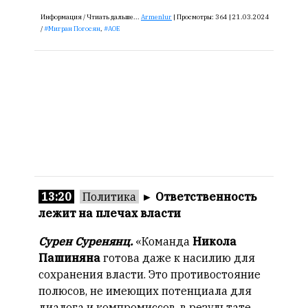
Информация /
Чтиать дальше...
Armenlur
|
Просмотры:
364 |
21.03.2024
/
Мигран Погосян
,
АОЕ
13:20
Политика
►
Ответственность
лежит на плечах власти
Сурен Суренянц.
«Команда
Никола
Пашиняна
готова даже к насилию для
сохранения власти. Это противостояние
полюсов, не имеющих потенциала для
диалога и компромиссов, в результате