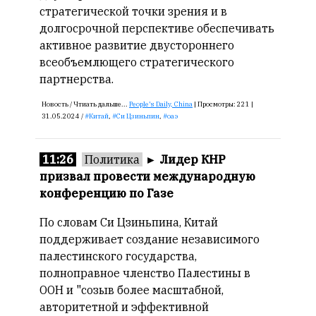
стратегической точки зрения и в
долгосрочной перспективе обеспечивать
активное развитие двустороннего
всеобъемлющего стратегического
партнерства.
Новость /
Чтиать дальше...
People's Daily, China
|
Просмотры:
221 |
31.05.2024 /
Китай
,
Си Цзиньпин
,
оаэ
11:26
Политика
►
Лидер КНР
призвал провести международную
конференцию по Газе
По словам Си Цзиньпина, Китай
поддерживает создание независимого
палестинского государства,
полноправное членство Палестины в
ООН и "созыв более масштабной,
авторитетной и эффективной