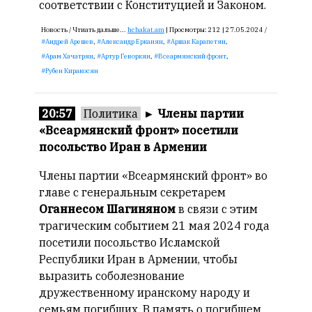
соответствии с Конституцией и Законом.
Новость /
Чтиать дальше...
hchakat.am
|
Просмотры:
212 |
27.05.2024 /
Андрей Арешев
,
Александр Ерканян
,
Аршак Карапетян
,
Арам Хачатрян
,
Артур Геворкян
,
Всеармянский фронт
,
Рубен Киракосян
20:57
Политика
►
Члены партии
«Всеармянский фронт» посетили
посольство Иран в Армении
Члены партии «Всеармянский фронт» во
главе с генеральным секретарем
Оганнесом Шагиняном
в связи с этим
трагическим событием 21 мая 2024 года
посетили посольство Исламской
Республики Иран в Армении, чтобы
выразить соболезнование
дружественному иранскому народу и
семьям погибших. В память о погибшем