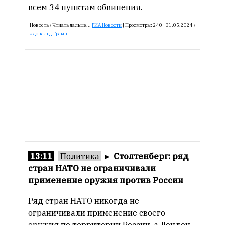
редактор
всем 34 пунктам обвинения.
—
Армен
Новость /
Чтиать дальше...
РИА Новости
|
Просмотры:
240 |
31.05.2024 /
Дональд Трамп
фон
Геворкян
13:11
Политика
►
Столтенберг: ряд
стран НАТО не ограничивали
применение оружия против России
Ряд стран НАТО никогда не
ограничивали применение своего