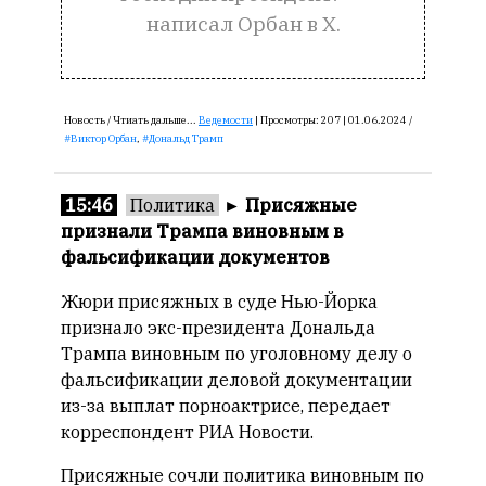
смысл.
написал Орбан в X.
Мнение
редакции
не
Новость /
Чтиать дальше...
Ведемости
|
Просмотры:
207 |
01.06.2024 /
является
Виктор Орбан
,
Дональд Трамп
обязательным
условием
для
15:46
Политика
►
Присяжные
публикации.
признали Трампа виновным в
фальсификации документов
Противоположные
мнения
Жюри присяжных в суде Нью-Йорка
публикуются,
признало экс-президента Дональда
даже
Трампа виновным по уголовному делу о
если
фальсификации деловой документации
принимаются
из-за выплат порноактрисе, передает
без
восторга.
корреспондент РИА Новости.
Главный
Присяжные сочли политика виновным по