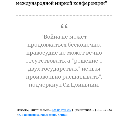
международной мирной конференции".
"Война не может
продолжаться бесконечно,
правосудие не может вечно
отсутствовать, а "решение о
двух государствах" нельзя
произвольно расшатывать",
подчеркнул Си Цзиньпин.
Новость /
Чтиать дальше...
DW на русском
|
Просмотры:
212 |
31.05.2024
/
Си Цзиньпина
,
Палестина
,
Китай