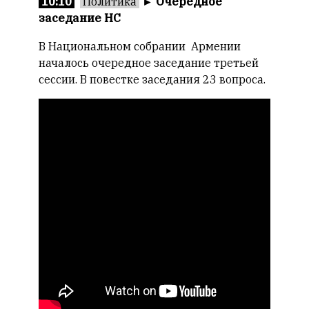
10:10
Политика
►
Очередное
заседание НС
В Национальном собрании Армении
началось очередное заседание третьей
сессии. В повестке заседания 23 вопроса.