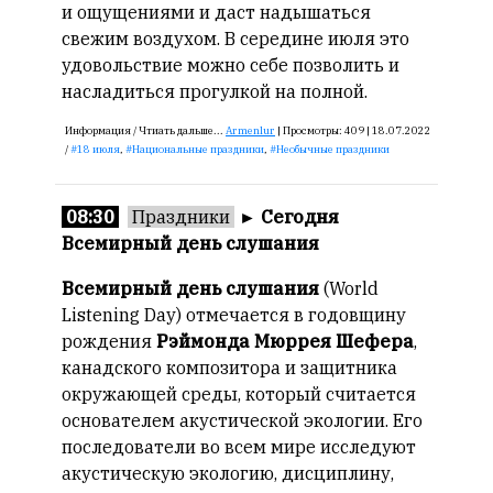
и ощущениями и даст надышаться
свежим воздухом. В середине июля это
удовольствие можно себе позволить и
насладиться прогулкой на полной.
Информация /
Чтиать дальше...
Armenlur
|
Просмотры:
409 |
18.07.2022
/
18 июля
,
Национальные праздники
,
Необычные праздники
08:30
Праздники
►
Сегодня
Всемирный день слушания
Всемирный день слушания
(World
Listening Day) отмечается в годовщину
рождения
Рэймонда Мюррея Шефера
,
канадского композитора и защитника
окружающей среды, который считается
основателем акустической экологии. Его
последователи во всем мире исследуют
акустическую экологию, дисциплину,