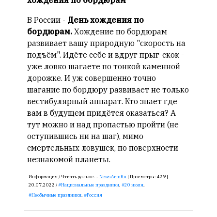
хождения по бордюрам
Сайт
обновляется
В России -
День хождения по
с
бордюрам.
Хождение по бордюрам
большим
развивает вашу природную "скорость на
трудом,
подъём". Идёте себе и вдруг прыг-скок -
но
с
уже ловко шагаете по тонкой каменной
душой.
дорожке. И уж совершенно точно
шагание по бордюру развивает не только
Редакция
вестибулярный аппарат. Кто знает где
не
вам в будущем придётся оказаться? А
лезет
тут можно и над пропастью пройти (не
в
оступившись ни на шаг), мимо
авторские
смертельных ловушек, по поверхности
тексты,
не
незнакомой планеты.
кромсает
Информация /
Чтиать дальше...
NewsArmRu
|
Просмотры:
429 |
их
20.07.2022 /
Национальные праздники
,
20 июля
,
и
Необычные праздники
,
Россия
не
искажает