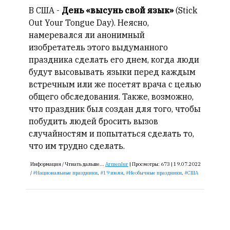
В США -
День «высунь свой язык»
(Stick
Out Your Tongue Day). Неясно,
намеревался ли анонимный
изобретатель этого выдуманного
праздника сделать его днем, когда люди
будут высовывать языки перед каждым
встречным или же посетят врача с целью
общего обследования. Также, возможно,
что праздник был создан для того, чтобы
побудить людей бросить вызов
случайностям и попытаться сделать то,
что им трудно сделать.
Информация /
Чтиать дальше...
Armenlur
|
Просмотры:
673 |
19.07.2022
/
Национальные праздники
,
19 июля
,
Необычные праздники
,
США