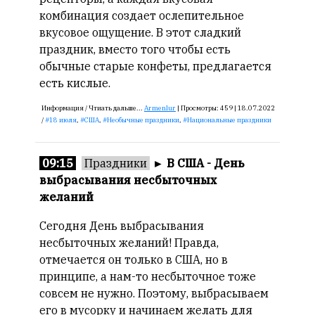
комбинация создает ослепительное
вкусовое ощущение. В этот сладкий
праздник, вместо того чтобы есть
обычные старые конфеты, предлагается
есть кислые.
Информация /
Чтиать дальше...
Armenlur
|
Просмотры:
459 |
18.07.2022
/
18 июля
,
США
,
Необычные праздники
,
Национальные праздники
09:15
Праздники
►
В США - День
выбрасывания несбыточных
желаний
Сегодня День выбрасывания
несбыточных желаний! Правда,
отмечается он только в США, но в
принципе, а нам-то несбыточное тоже
совсем не нужно. Поэтому, выбрасываем
его в мусорку и начинаем желать для