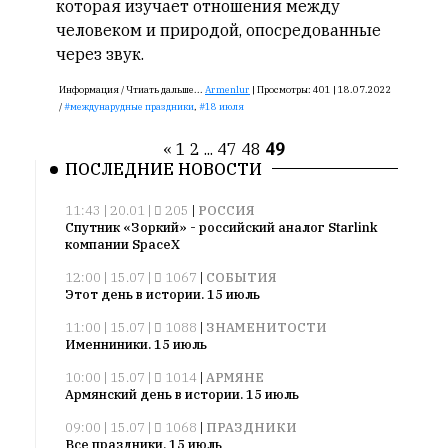
которая изучает отношения между
человеком и природой, опосредованные
через звук.
Информация /
Чтиать дальше...
Armenlur
|
Просмотры:
401 |
18.07.2022
/
междунарудные праздники
,
18 июля
«
1
2
...
47
48
49
ПОСЛЕДНИЕ НОВОСТИ
11:43 | 20.01 |
205
|
РОССИЯ
Спутник «Зоркий» - российский аналог Starlink
компании SpaceX
12:00 | 15.07 |
1067
|
СОБЫТИЯ
Этот день в истории. 15 июль
11:00 | 15.07 |
1088
|
ЗНАМЕНИТОСТИ
Именниники. 15 июль
10:00 | 15.07 |
1014
|
АРМЯНЕ
Армянский день в истории. 15 июль
09:00 | 15.07 |
1068
|
ПРАЗДНИКИ
Все праздники. 15 июль