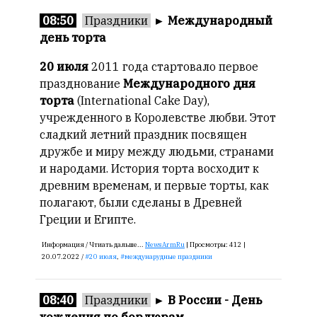
08:50
Праздники
►
Международный
Онлайн
день торта
всего:
1
20 июля
2011 года стартовало первое
Гостей:
празднование
Международного дня
1
торта
(International Cake Day),
Пользователей:
учрежденного в Королевстве любви. Этот
0
сладкий летний праздник посвящен
дружбе и миру между людьми, странами
и народами. История торта восходит к
древним временам, и первые торты, как
НАШИ
ПРАВИЛА
полагают, были сделаны в Древней
Греции и Египте.
Тонкие
материалы
Информация /
Чтиать дальше...
NewsArmRu
|
Просмотры:
412 |
20.07.2022 /
20 июля
,
междунарудные праздники
для
независимо
мыслящих.
08:40
Праздники
►
В России - День