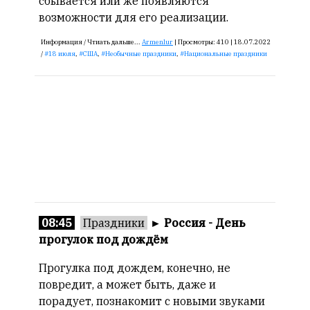
сбывается или же появляются
возможности для его реализации.
Информация /
Чтиать дальше...
Armenlur
|
Просмотры:
410 |
18.07.2022
/
18 июля
,
США
,
Необычные праздники
,
Национальные праздники
08:45
Праздники
►
Россия - День
прогулок под дождём
Прогулка под дождем, конечно, не
повредит, а может быть, даже и
порадует, познакомит с новыми звуками