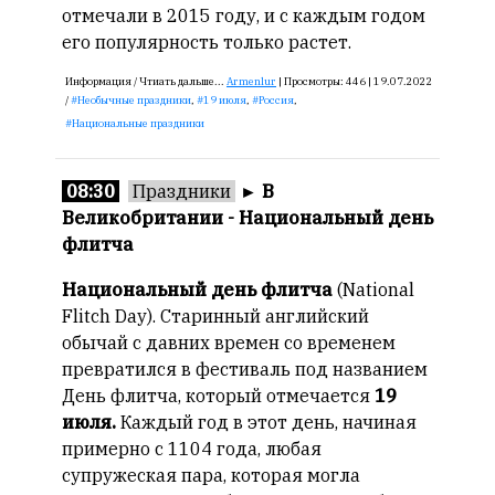
отмечали в 2015 году, и с каждым годом
его популярность только растет.
Информация /
Чтиать дальше...
Armenlur
|
Просмотры:
446 |
19.07.2022
/
Необычные праздники
,
19 июля
,
Россия
,
Национальные праздники
08:30
Праздники
►
В
Великобритании - Национальный день
флитча
Национальный день флитча
(National
Flitch Day). Старинный английский
обычай с давних времен со временем
превратился в фестиваль под названием
День флитча, который отмечается
19
июля.
Каждый год в этот день, начиная
примерно с 1104 года, любая
супружеская пара, которая могла