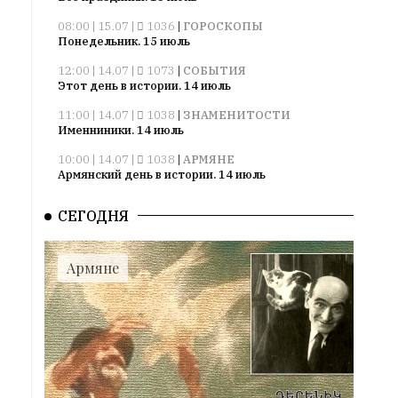
08:00 | 15.07 |
1036
|
ГОРОСКОПЫ
Понедельник. 15 июль
12:00 | 14.07 |
1073
|
СОБЫТИЯ
Этот день в истории. 14 июль
11:00 | 14.07 |
1038
|
ЗНАМЕНИТОСТИ
Именниники. 14 июль
10:00 | 14.07 |
1038
|
АРМЯНЕ
Армянский день в истории. 14 июль
09:00 | 14.07 |
1037
|
ПРАЗДНИКИ
СЕГОДНЯ
Все праздники. 14 июль
08:00 | 14.07 |
1057
|
ГОРОСКОПЫ
Воскресенье. 14 июль
Армяне
09:00 | 13.07 |
1009
|
ПРАЗДНИКИ
Все праздники. 13 июль
08:00 | 13.07 |
1006
|
ГОРОСКОПЫ
Суббота. 13 июль
12:00 | 12.07 |
1035
|
СОБЫТИЯ
Этот день в истории. 12 июль