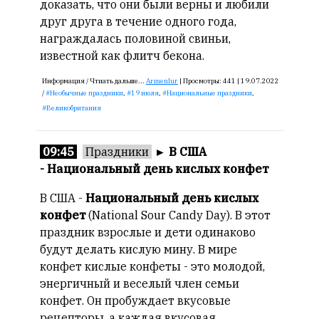
доказать, что они были верны и любили
друг друга в течение одного года,
награждалась половиной свиньи,
известной как флитч бекона.
Информация /
Чтиать дальше...
Armenlur
|
Просмотры:
441 |
19.07.2022
/
Необычные праздники
,
19 июля
,
Национальные праздники
,
Великобритания
09:45
Праздники
►
В США
- Национальный день кислых конфет
В США -
Национальный день кислых
конфет
(National Sour Candy Day). В этот
праздник взрослые и дети одинаково
будут делать кислую мину. В мире
конфет кислые конфеты - это молодой,
энергичный и веселый член семьи
конфет. Он пробуждает вкусовые
рецепторы, а каждая вкусовая