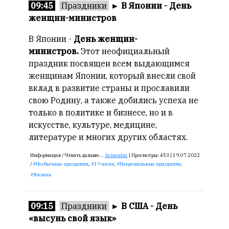
редактор
09:45
Праздники
►
В Японии - День
—
женщин-министров
Армен
фон
В Японии -
День женщин-
Геворкян
министров.
Этот неофициальный
праздник посвящен всем выдающимся
женщинам Японии, который внесли свой
вклад в развитие страны и прославили
свою Родину, а также добились успеха не
только в политике и бизнесе, но и в
искусстве, культуре, медицине,
литературе и многих других областях.
Информация /
Чтиать дальше...
Armenlur
|
Просмотры:
453 |
19.07.2022
/
Необычные праздники
,
19 июля
,
Национальные праздники
,
Япония
09:15
Праздники
►
В США - День
«высунь свой язык»