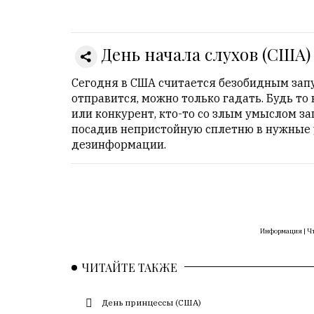
Онлайн
всего:
1
День начала слухов (США)
Гостей:
1
Сегодня в США считается безобидным запус
Пользователей:
отправится, можно только гадать. Будь т
0
или конкурент, кто-то со злым умыслом за
посадив непристойную сплетню в нужные у
дезинформации.
НАШИ
ПРАВИЛА
Тонкие
материалы
Информация |
Чт
для
независимо
ЧИТАЙТЕ ТАКЖЕ
мыслящих.
Сайт
День принцессы (США)
обновляется