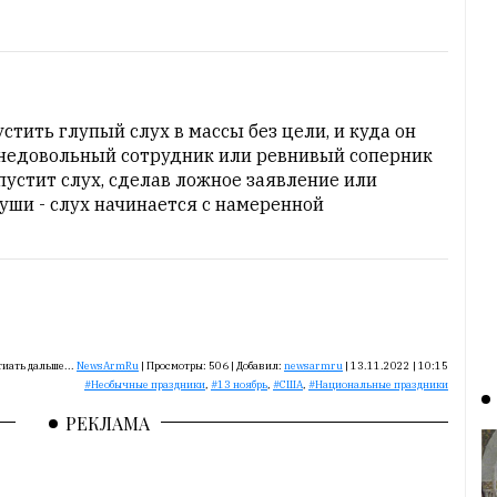
тить глупый слух в массы без цели, и куда он
о недовольный сотрудник или ревнивый соперник
пустит слух, сделав ложное заявление или
ши - слух начинается с намеренной
иать дальше...
NewsArmRu
|
Просмотры:
506
|
Добавил:
newsarmru
|
13.11.2022 | 10:15
Необычные праздники
,
13 ноябрь
,
США
,
Национальные праздники
РЕКЛАМА