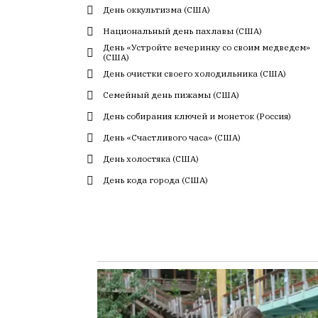
День оккультизма (США)
с
большим
Национальный день пахлавы (США)
трудом,
День «Устройте вечеринку со своим медведем»
(США)
но
День очистки своего холодильника (США)
с
душой.
Семейный день пижамы (США)
День собирания ключей и монеток (Россия)
Редакция
не
День «Счастливого часа» (США)
лезет
День холостяка (США)
в
авторские
День кода города (США)
тексты,
не
кромсает
их
и
не
искажает
смысл.