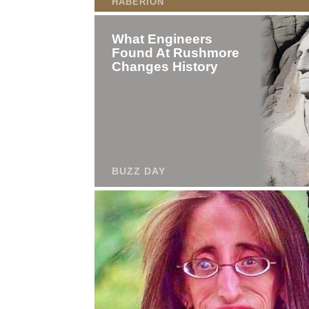
—
Армен
фон
Геворкян