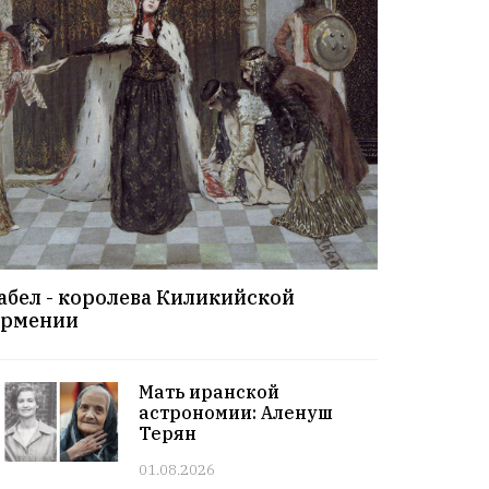
Все праздники. 13 июль
08:00 | 13.07 |
1005
|
ГОРОСКОПЫ
Суббота. 13 июль
12:00 | 12.07 |
1034
|
СОБЫТИЯ
Этот день в истории. 12 июль
11:00 | 12.07 |
1020
|
ЗНАМЕНИТОСТИ
Именниники. 12 июль
10:00 | 12.07 |
1008
|
АРМЯНЕ
Армянский день в истории. 12 июль
09:00 | 12.07 |
1001
|
ПРАЗДНИКИ
Все праздники. 12 июль
абел - королева Киликийской
рмении
08:00 | 12.07 |
1012
|
ГОРОСКОПЫ
Пятница. 12 июль
12:00 | 11.07 |
992
|
СОБЫТИЯ
Мать иранской
Этот день в истории. 11 июль
астрономии: Аленуш
Терян
11:00 | 11.07 |
1027
|
ЗНАМЕНИТОСТИ
Именниники. 11 июль
01.08.2026
10:00 | 11.07 |
1002
|
АРМЯНЕ