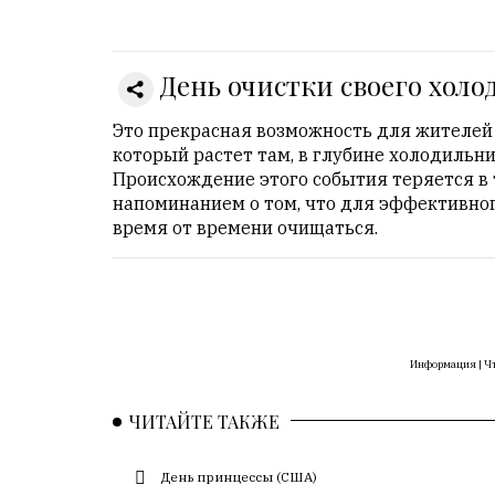
Онлайн
всего:
1
День очистки своего хол
Гостей:
1
Это прекрасная возможность для жителей
Пользователей:
который растет там, в глубине холодильн
0
Происхождение этого события теряется в
напоминанием о том, что для эффективно
время от времени очищаться.
НАШИ
ПРАВИЛА
Тонкие
материалы
Информация |
Чт
для
независимо
ЧИТАЙТЕ ТАКЖЕ
мыслящих.
Сайт
День принцессы (США)
обновляется