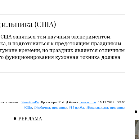
одильника (США)
 США заняться тем научным экспериментом,
ика, и подготовиться к предстоящим праздникам.
 тумане времени, но праздник является отличным
го функционирования кухонная техника должна
иать дальше...
NewsArmRu
|
Просмотры:
516
|
Добавил:
newsarmru
|
15.11.2022 | 09:40
США
,
Необычные праздники
,
15 ноябрь
,
Национальные праздники
РЕКЛАМА