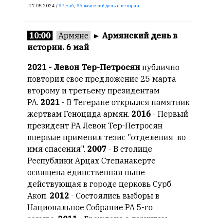
07.05.2024 /
7 май
,
Армянский день в истории
10:00
Армяне
►
Армянский день в
истории. 6 май
2021 - Левон Тер-Петросян
публично
повторил свое предложение 25 марта
второму и третьему президентам
РА.
2021
- В Тегеране открылся памятник
жертвам Геноцида армян.
2016
- Первый
президент РА Левон Тер-Петросян
впервые применил тезис "отделения во
имя спасения".
2007
- В столице
Республики Арцах Степанакерте
освящена единственная ныне
действующая в городе церковь Сурб
Акоп.
2012
- Состоялись выборы в
Национальное Собрание РА 5-го