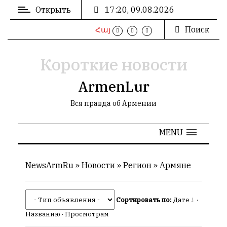
Открыть
17:20, 09.08.2026
Поиск
Հայ
ВХОД
/
РЕГИСТРАЦИЯ
Короткие новости
ArmenLur
Вся правда об Армении
РЕКЛАМА
MENU
РЕКЛАМА
NewsArmRu
»
Новости
»
Регион
»
Армяне
СТАТИСТИКА
Сортировать по:
Дате
·
Названию
·
Просмотрам