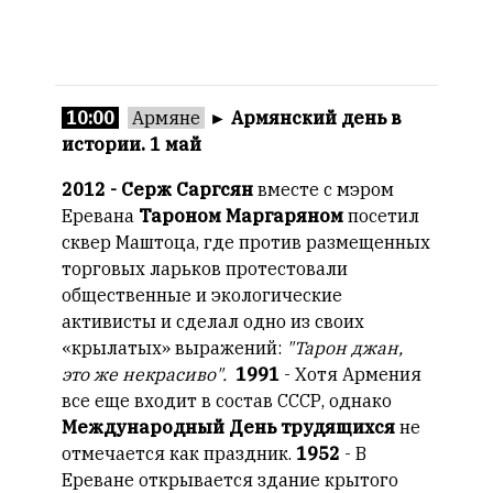
10:00
Армяне
►
Армянский день в
истории. 1 май
2012 - Серж Саргсян
вместе с мэром
Еревана
Тароном Маргаряном
посетил
сквер Маштоца, где против размещенных
торговых ларьков протестовали
общественные и экологические
активисты и сделал одно из своих
«крылатых» выражений:
"Тарон джан,
это же некрасиво".
1991
- Хотя Армения
все еще входит в состав СССР, однако
Международный День трудящихся
не
отмечается как праздник.
1952
- В
Ереване открывается здание крытого