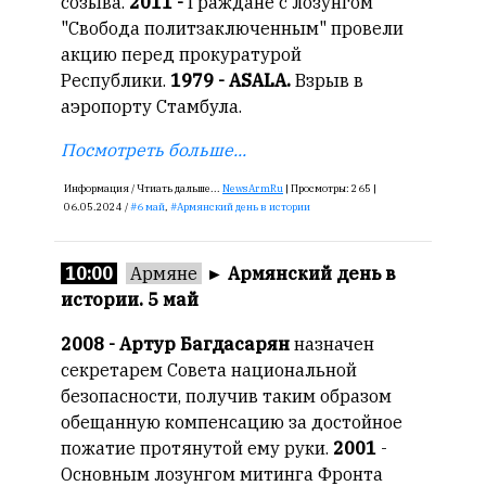
созыва.
2011 -
Граждане с лозунгом
"Свобода политзаключенным" провели
акцию перед прокуратурой
Республики.
1979 - ASALA.
Взрыв в
аэропорту Стамбула.
Посмотреть больше...
Информация /
Чтиать дальше...
NewsArmRu
|
Просмотры:
265 |
06.05.2024 /
6 май
,
Армянский день в истории
10:00
Армяне
►
Армянский день в
истории. 5 май
2008 - Артур Багдасарян
назначен
секретарем Совета национальной
безопасности, получив таким образом
обещанную компенсацию за достойное
пожатие протянутой ему руки.
2001
-
Основным лозунгом митинга Фронта