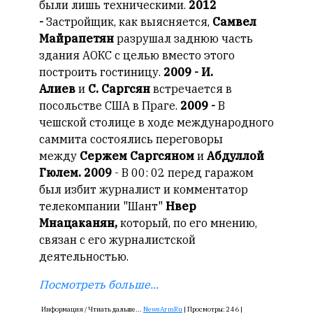
были лишь техническими.
2012
-
Застройщик, как выясняется,
Самвел
Майрапетян
разрушал заднюю часть
здания АОКС с целью вместо этого
построить гостиницу.
2009 - И.
Алиев
и
С. Саргсян
встречается в
посольстве США в Праге.
2009 -
В
чешской столице в ходе международного
саммита состоялись переговоры
между
Сержем Саргсяном
и
Абдуллой
Гюлем. 2009
- В 00: 02 перед гаражом
был избит журналист и комментатор
телекомпании "Шант"
Нвер
Мнацаканян,
который, по его мнению,
связан с его журналистской
деятельностью.
Посмотреть больше...
Информация /
Чтиать дальше...
NewsArmRu
|
Просмотры:
246 |