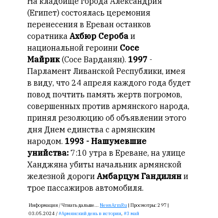
На кладбище города Александрия
(Египет) состоялась церемония
перенесения в Ереван останков
соратника
Ахбюр Сероба
и
национальной героини
Сосе
Майрик
(Сосе Варданян).
1997
-
Парламент Ливанской Республики, имея
в виду, что 24 апреля каждого года будет
повод почтить память жертв погромов,
совершенных против армянского народа,
принял резолюцию об объявлении этого
дня Днем единства с армянским
народом.
1993 - Нашумевшие
унийства:
7:10 утра в Ереване, на улице
Ханджяна убиты начальник армянской
железной дороги
Амбарцум Гандилян
и
трое пассажиров автомобиля.
Информация /
Чтиать дальше...
NewsArmRu
|
Просмотры:
297 |
03.05.2024 /
Армянский день в истории
,
3 май