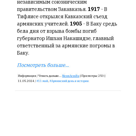
Сайт
независимым союзническим
обновляется
правительством Закавказья.
1917
- В
с
Тифлисе открылся Кавказский съезд
большим
армянских учителей.
1905
- В Баку средь
трудом,
бела дня от взрыва бомбы погиб
но
губернатор Ишхан Накашидзе, главный
с
ответственный за армянские погромы в
душой.
Баку.
Редакция
Посмотреть больше...
не
лезет
Информация /
Чтиать дальше...
NewsArmRu
|
Просмотры:
250 |
в
11.05.2024 /
11 май
,
Армянский день в истории
авторские
тексты,
не
кромсает
их
и
не
искажает