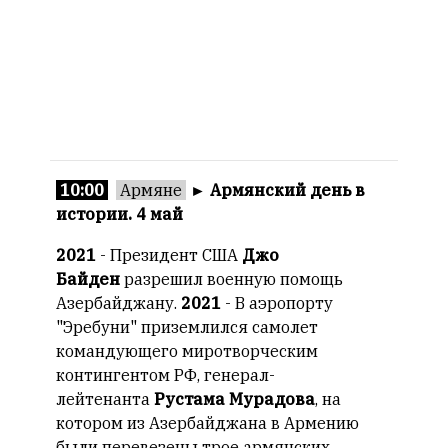
10:00
Армяне
►
Армянский день в
истории. 4 май
2021
- Президент США
Джо
Байден
разрешил военную помощь
Азербайджану.
2021
- В аэропорту
"Эребуни" приземлился самолет
командующего миротворческим
контингентом РФ, генерал-
лейтенанта
Рустама Мурадова
, на
котором из Азербайджана в Армению
были перевезены трое армянских