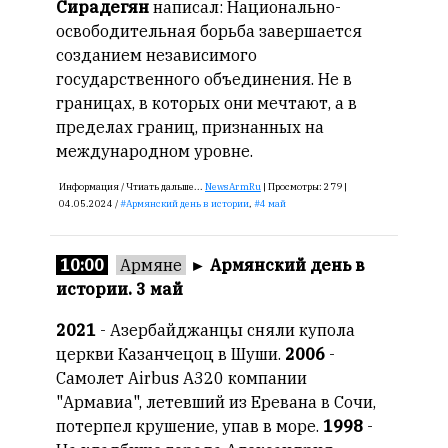
Сирадегян
написал: Национально-
освободительная борьба завершается
созданием независимого
государственного объединения. Не в
границах, в которых они мечтают, а в
пределах границ, признанных на
международном уровне.
Информация /
Чтиать дальше...
NewsArmRu
|
Просмотры:
279 |
04.05.2024 /
Армянский день в истории
,
4 май
10:00
Армяне
►
Армянский день в
истории. 3 май
2021
- Азербайджанцы сняли купола
церкви Казанчецоц в Шуши.
2006
-
Самолет Airbus A320 компании
"Армавиа", летевший из Еревана в Сочи,
потерпел крушение, упав в море.
1998
-