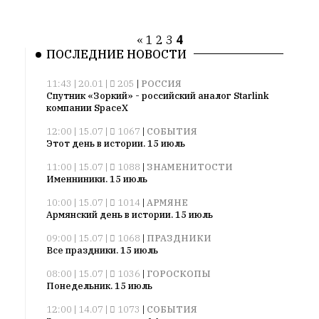
«
1
2
3
4
ПОСЛЕДНИЕ НОВОСТИ
11:43 | 20.01 |
205
|
РОССИЯ
Спутник «Зоркий» - российский аналог Starlink
компании SpaceX
12:00 | 15.07 |
1067
|
СОБЫТИЯ
Этот день в истории. 15 июль
11:00 | 15.07 |
1088
|
ЗНАМЕНИТОСТИ
Именниники. 15 июль
10:00 | 15.07 |
1014
|
АРМЯНЕ
Армянский день в истории. 15 июль
09:00 | 15.07 |
1068
|
ПРАЗДНИКИ
Все праздники. 15 июль
08:00 | 15.07 |
1036
|
ГОРОСКОПЫ
Понедельник. 15 июль
12:00 | 14.07 |
1073
|
СОБЫТИЯ