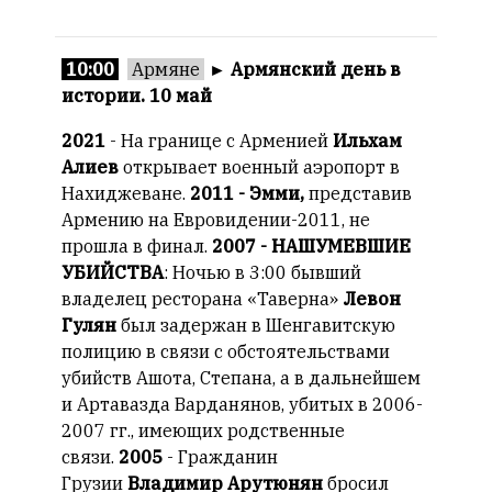
смысл.
Мнение
10:00
Армяне
►
Армянский день в
редакции
истории. 10 май
не
является
2021
- На границе с Арменией
Ильхам
обязательным
Алиев
открывает военный аэропорт в
условием
Нахиджеване.
2011 - Эмми,
представив
для
Армению на Евровидении-2011, не
публикации.
прошла в финал.
2007 - НАШУМЕВШИЕ
Противоположные
УБИЙСТВА
: Ночью в 3:00 бывший
мнения
владелец ресторана «Таверна»
Левон
публикуются,
Гулян
был задержан в Шенгавитскую
даже
полицию в связи с обстоятельствами
если
убийств Ашота, Степана, а в дальнейшем
принимаются
и Артавазда Варданянов, убитых в 2006-
без
2007 гг., имеющих родственные
восторга.
связи.
2005
- Гражданин
Главный
Грузии
Владимир Арутюнян
бросил