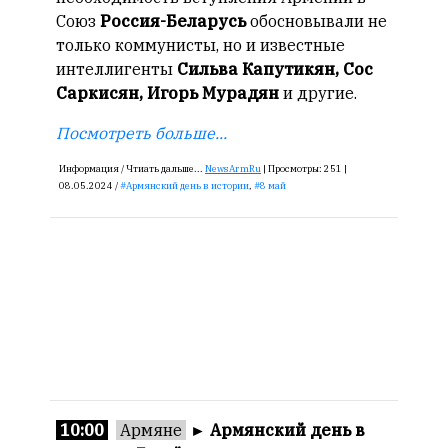
Союз
Россия-Беларусь
обосновывали не
только коммунисты, но и известные
интеллигенты
Сильва Капутикян, Сос
Саркисян, Игорь Мурадян
и другие.
Посмотреть больше...
Информация /
Чтиать дальше...
NewsArmRu
|
Просмотры:
251 |
08.05.2024 /
Армянский день в истории
,
8 май
10:00
Армяне
►
Армянский день в