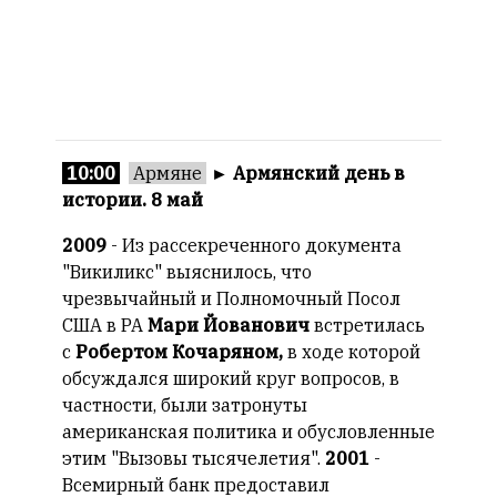
10:00
Армяне
►
Армянский день в
истории. 8 май
2009
- Из рассекреченного документа
"Викиликс" выяснилось, что
чрезвычайный и Полномочный Посол
США в РА
Мари Йованович
встретилась
с
Робертом Кочаряном,
в ходе которой
обсуждался широкий круг вопросов, в
частности, были затронуты
американская политика и обусловленные
этим "Вызовы тысячелетия".
2001
-
Всемирный банк предоставил