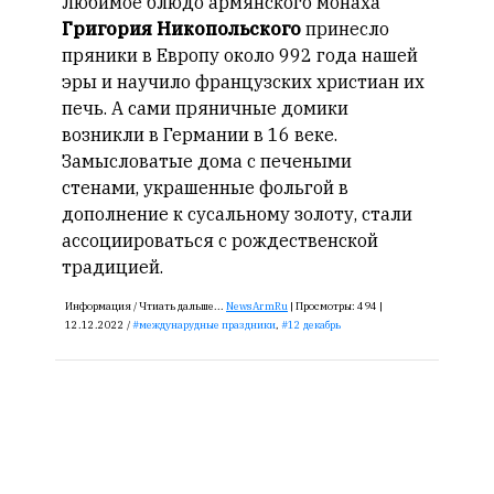
Любимое блюдо армянского монаха
Григория Никопольского
принесло
пряники в Европу около 992 года нашей
эры и научило французских христиан их
печь. А сами пряничные домики
возникли в Германии в 16 веке.
Замысловатые дома с печеными
стенами, украшенные фольгой в
дополнение к сусальному золоту, стали
ассоциироваться с рождественской
традицией.
Информация /
Чтиать дальше...
NewsArmRu
|
Просмотры:
494 |
12.12.2022 /
междунарудные праздники
,
12 декабрь