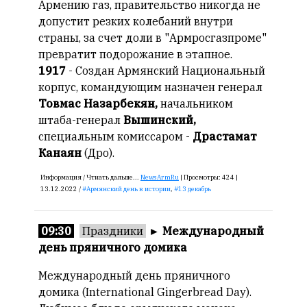
Армению газ, правительство никогда не
допустит резких колебаний внутри
страны, за счет доли в "Армросгазпроме"
превратит подорожание в этапное.
1917
- Создан Армянский Национальный
корпус, командующим назначен генерал
Товмас Назарбекян,
начальником
штаба-генерал
Вышинский,
специальным комиссаром -
Драстамат
Канаян
(Дро).
Информация /
Чтиать дальше...
NewsArmRu
|
Просмотры:
424 |
13.12.2022 /
Армянский день в истории
,
13 декабрь
09:30
Праздники
►
Международный
день пряничного домика
Международный день пряничного
домика
(International Gingerbread Day).