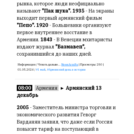
рынка, которое люди неофициально
называют
"Пак шука".
1935
- На экраны
выходит первый армянский фильм
"Пепо". 1920
- Большевики организуют
первое внутреннее восстание в
Армении.
1843
- В Венеции мхитаристы
издают журнал
"Базмавеп",
сохранившийся до наших дней.
Информация /
Чтиать дальше...
NewsArmRu
|
Просмотры:
280 |
01.05.2024 /
1 май
,
Армянский день в истории
08:00
Армения
►
Армянский 13
декабрь
2005
- Заместитель министра торговли и
экономического развития Геворг
Варданян заявил, что даже если Россия
повысит тариф на поступающий в