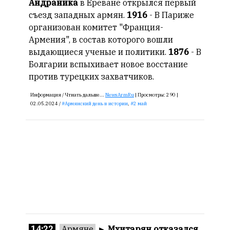
Андраника
в Ереване открылся первый
съезд западных армян.
1916
- В Париже
организован комитет "Франция-
Армения", в состав которого вошли
выдающиеся ученые и политики.
1876
- В
Болгарии вспыхивает новое восстание
против турецких захватчиков.
Информация /
Чтиать дальше...
NewsArmRu
|
Просмотры:
290 |
02.05.2024 /
Армянский день в истории
,
2 май
14:22
Армяне
►
Мхитарян отказался