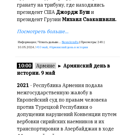
редактор
гранату на трибуну, где находились
—
президент США
Джордж Буш
и
Армен
президент Грузии
Михаил Саакашвили.
фон
Геворкян
Посмотреть больше...
Информация /
Чтиать дальше...
NewsArmRu
|
Просмотры:
248 |
10.05.2024 /
10 май
,
Армянский день в истории
10:00
Армяне
►
Армянский день в
истории. 9 май
2021
- Республика Армения подала
межгосударственную жалобу в
Европейский суд по правам человека
против Турецкой Республики о
допущении нарушений Конвенции путем
вербовки сирийских наемников и их
транспортировки в Азербайджан в ходе