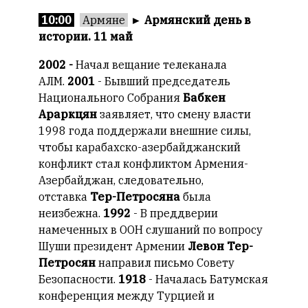
10:00
Армяне
►
Армянский день в
Онлайн
истории. 11 май
всего:
1
2002 -
Начал вещание телеканала
Гостей:
АЛМ.
2001
- Бывший председатель
1
Национального Собрания
Бабкен
Пользователей:
Араркцян
заявляет, что смену власти
0
1998 года поддержали внешние силы,
чтобы карабахско-азербайджанский
конфликт стал конфликтом Армения-
Азербайджан, следовательно,
НАШИ
ПРАВИЛА
отставка
Тер-Петросяна
была
неизбежна.
1992
- В преддверии
Тонкие
намеченных в ООН слушаний по вопросу
материалы
Шуши президент Армении
Левон Тер-
для
Петросян
направил письмо Совету
независимо
Безопасности.
1918
- Началась Батумская
мыслящих.
конференция между Турцией и