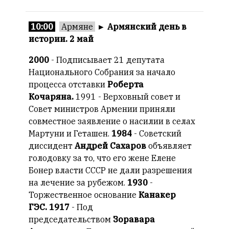
10:00
Армяне
►
Армянский день в
истории. 2 май
2000
- Подписывает 21 депутата
Национального Собрания за начало
процесса отставки
Роберта
Кочаряна.
1991 - Верховный совет и
Совет министров Армении приняли
совместное заявление о насилии в селах
Мартуни и Геташен.
1984
- Советский
диссидент
Андрей Сахаров
объявляет
голодовку за то, что его жене Елене
Бонер власти СССР не дали разрешения
на лечение за рубежом.
1930
-
Торжественное основание
Канакер
ГЭС.
1917
- Под
председательством
Зоравара