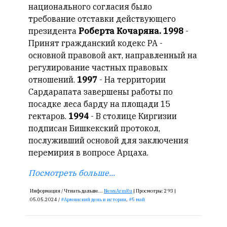
национального согласия было
требование отставки действующего
президента
Роберта Кочаряна.
1998
-
Принят гражданский кодекс РА -
основной правовой акт, направленный на
регулирование частных правовых
отношений.
1997
- На территории
Сардарапата завершены работы по
посадке леса барду на площади 15
гектаров.
1994
- В столице Киргизии
подписан Бишкекский протокол,
послуживший основой для заключения
перемирия в вопросе Арцаха.
Посмотреть больше...
Информация /
Чтиать дальше...
NewsArmRu
|
Просмотры:
293 |
05.05.2024 /
Армянский день в истории
,
5 май