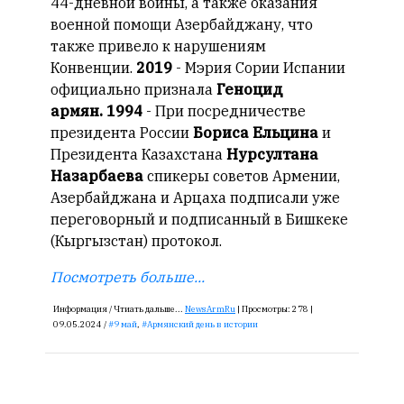
44-дневной войны, а также оказания
военной помощи Азербайджану, что
также привело к нарушениям
Конвенции.
2019
- Мэрия Сории Испании
официально признала
Геноцид
армян.
1994
- При посредничестве
президента России
Бориса Ельцина
и
Президента Казахстана
Нурсултана
Назарбаева
спикеры советов Армении,
Азербайджана и Арцаха подписали уже
переговорный и подписанный в Бишкеке
(Кыргызстан) протокол.
Посмотреть больше...
Информация /
Чтиать дальше...
NewsArmRu
|
Просмотры:
278 |
09.05.2024 /
9 май
,
Армянский день в истории