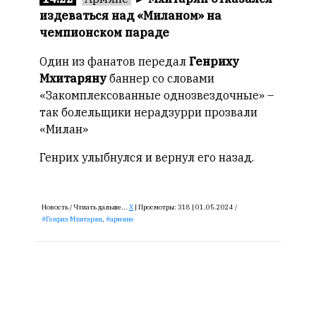
издеваться над «Миланом» на
чемпионском параде
Один из фанатов передал
Генриху
Мхитаряну
баннер со словами
«Закомплексованные однозвездочные» –
так болельщики нерадзурри прозвали
«Милан»
Генрих улыбнулся и вернул его назад.
Новость /
Чтиать дальше...
X
|
Просмотры:
318 |
01.05.2024 /
Генрих Мхитарян
,
армяне