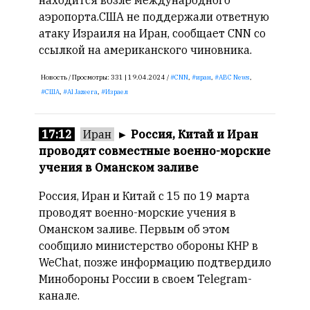
находится возле международного
аэропорта.США не поддержали ответную
атаку Израиля на Иран, сообщает CNN со
ссылкой на американского чиновника.
Новость /
Просмотры:
331 |
19.04.2024 /
CNN
,
иран
,
ABC News
,
США
,
Al Jazeera
,
Израел
17:12
Иран
►
Россия, Китай и Иран
проводят совместные военно-морские
учения в Оманском заливе
Россия, Иран и Китай с 15 по 19 марта
проводят военно-морские учения в
Оманском заливе. Первым об этом
сообщило министерство обороны КНР в
WeChat, позже информацию подтвердило
Минобороны России в своем Telegram-
канале.