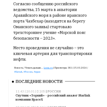
Согласно сообщению российского
ведомства, 15 марта в акватории
Аравийского моря в районе иранского
порта Чахбехар (находится на берегу
Оманского залива) стартовало
трехстороннее учение «Морской пояс
безопасности – 2023».
Место проведения не случайно – это
ключевая артерия для транспортировки
нефти.
Новость /
Чтиать дальше...
Lenta.ru
|
Просмотры:
381 |
15.03.2024 /
Китай
,
Россия
,
иран
ПОСЛЕДНИЕ НОВОСТИ
11:43 | 20.01 |
205
|
РОССИЯ
Спутник «Зоркий» - российский аналог Starlink
компании SpaceX