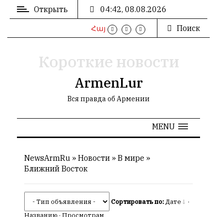
Открыть
04:42, 08.08.2026
Поиск
Հայ
ВХОД
/
РЕГИСТРАЦИЯ
Короткие новости
ArmenLur
Вся правда об Армении
РЕКЛАМА
MENU
РЕКЛАМА
NewsArmRu
»
Новости
»
В мире
»
Ближний Восток
СТАТИСТИКА
Сортировать по:
Дате
·
Названию
·
Просмотрам