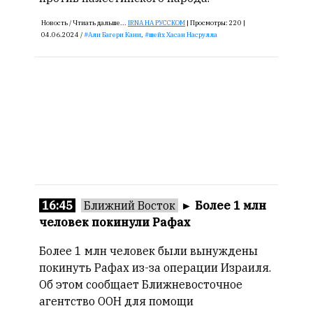
редактор
—
Новость /
Чтиать дальше...
IRNA НА РУССКОМ
|
Просмотры:
220 |
Армен
04.06.2024 /
Али Багери Кани
,
шейх Хасан Насрулла
фон
Геворкян
16:45
Ближний Восток
►
Более 1 млн
человек покинули Рафах
Более 1 млн человек были вынуждены
покинуть Рафах из-за операции Израиля.
Об этом сообщает Ближневосточное
агентство ООН для помощи