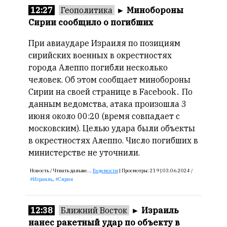
12:27
Геополитика
►
Минобороны
Сирии сообщило о погибших
При авиаударе Израиля по позициям
сирийских военных в окрестностях
города Алеппо погибли несколько
человек. Об этом сообщает минобороны
Сирии на своей странице в Facebook․ По
данным ведомства, атака произошла 3
июня около 00:20 (время совпадает с
московским). Целью удара были объекты
в окрестностях Алеппо. Число погибших в
министерстве не уточнили.
Новость /
Чтиать дальше...
Ведемости
|
Просмотры:
219 |
03.06.2024 /
Израиль
,
Сирия
12:38
Ближний Восток
►
Израиль
нанес ракетный удар по объекту в