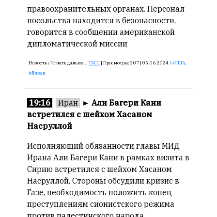
смысл.
правоохранительных органах. Персонал
посольства находится в безопасности,
Мнение
говорится в сообщении американской
редакции
дипломатической миссии
не
является
Новость /
Чтиать дальше...
ТАСС
|
Просмотры:
207 |
05.06.2024 /
США
,
обязательным
Ливан
условием
для
публикации.
19:16
Иран
►
Али Багери Кани
встретился с шейхом Хасаном
Противоположные
Насруллой
мнения
публикуются,
Исполняющий обязанности главы МИД
даже
Ирана Али Багери Кани в рамках визита в
если
Сирию встретился с шейхом Хасаном
принимаются
Насруллой. Стороны обсудили кризис в
без
восторга.
Газе, необходимость положить конец
преступлениям сионистского режима
Главный
против палестинского народа.