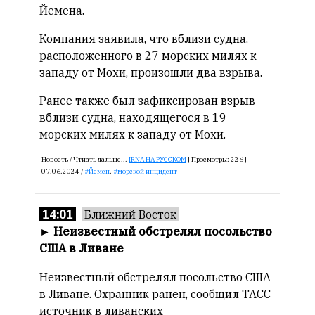
Сайт
Йемена.
обновляется
с
Компания заявила, что вблизи судна,
большим
расположенного в 27 морских милях к
трудом,
западу от Мохи, произошли два взрыва.
но
с
Ранее также был зафиксирован взрыв
душой.
вблизи судна, находящегося в 19
морских милях к западу от Мохи.
Редакция
не
Новость /
Чтиать дальше...
IRNA НА РУССКОМ
|
Просмотры:
226 |
лезет
07.06.2024 /
Йемен
,
морской инцидент
в
авторские
14:01
Ближний Восток
тексты,
не
►
Неизвестный обстрелял посольство
кромсает
США в Ливане
их
Неизвестный обстрелял посольство США
и
не
в Ливане. Охранник ранен, сообщил ТАСС
искажает
источник в ливанских