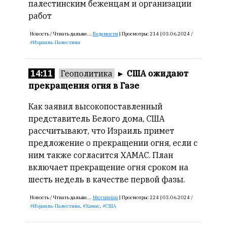
палестинским беженцам и организации
работ
Новость /
Чтиать дальше...
Ведемости
|
Просмотры:
214 |
03.06.2024 /
Израиль-Палестина
14:11
Геополитика
►
США ожидают
прекращения огня в Газе
Как заявил высокопоставленный
представитель Белого дома, США
рассчитывают, что Израиль примет
предложение о прекращении огня, если с
ним также согласится ХАМАС. План
включает прекращение огня сроком на
шесть недель в качестве первой фазы.
Новость /
Чтиать дальше...
bbcrussian
|
Просмотры:
224 |
03.06.2024 /
Израиль-Палестина
,
Хамас
,
США