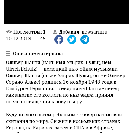
НАШИ
ПРАВИЛА
Тонкие
материалы
Просмотры
: 1
Добавил
:
newsarmru
для
10.12.2018 11:43
независимо
мыслящих.
Описание материала
:
Сайт
Оливер Шанти (наст. имя Ульрих Шульц, нем.
обновляется
Ulrich Schulz) — немецкий нью-эйдж музыкант.
с
Оливер Шанти (он же Ульрих Шульц, он же Оливер
большим
Серано-Альве) родился 16 ноября 1948 года в
трудом,
Гамбурге, Германия. Псевдоним «Шанти» певец,
но
как многие его коллеги по нью эйдж, принял
с
после посвящения в новую веру.
душой.
Будучи ещё совсем ребёнком, Оливер начал свои
Редакция
скитания по миру. Он жил в нескольких странах
не
Европы, на Карибах, затем в США и в Африке,
лезет