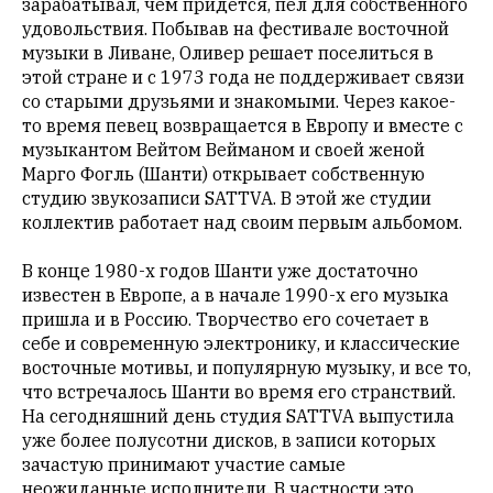
зарабатывал, чем придется, пел для собственного
в
удовольствия. Побывав на фестивале восточной
авторские
музыки в Ливане, Оливер решает поселиться в
тексты,
этой стране и с 1973 года не поддерживает связи
не
со старыми друзьями и знакомыми. Через какое-
кромсает
то время певец возвращается в Европу и вместе с
их
музыкантом Вейтом Вейманом и своей женой
и
Марго Фогль (Шанти) открывает собственную
не
студию звукозаписи SATTVA. В этой же студии
искажает
коллектив работает над своим первым альбомом.
смысл.
Мнение
В конце 1980-х годов Шанти уже достаточно
редакции
известен в Европе, а в начале 1990-х его музыка
не
пришла и в Россию. Творчество его сочетает в
является
себе и современную электронику, и классические
обязательным
восточные мотивы, и популярную музыку, и все то,
условием
что встречалось Шанти во время его странствий.
для
На сегодняшний день студия SATTVA выпустила
публикации.
уже более полусотни дисков, в записи которых
зачастую принимают участие самые
Противоположные
неожиданные исполнители. В частности это