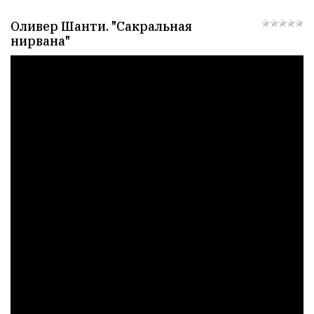
РЕКЛАМА
Оливер Шанти. "Сакральная
нирвана"
СТАТИСТИКА
Онлайн
всего:
1
Гостей:
1
Пользователей:
0