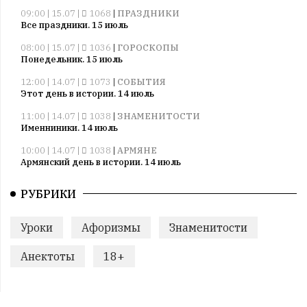
09:00 | 15.07 |
1068
|
ПРАЗДНИКИ
Все праздники. 15 июль
08:00 | 15.07 |
1036
|
ГОРОСКОПЫ
Понедельник. 15 июль
12:00 | 14.07 |
1073
|
СОБЫТИЯ
Этот день в истории. 14 июль
11:00 | 14.07 |
1038
|
ЗНАМЕНИТОСТИ
Именниники. 14 июль
10:00 | 14.07 |
1038
|
АРМЯНЕ
Армянский день в истории. 14 июль
09:00 | 14.07 |
1037
|
ПРАЗДНИКИ
РУБРИКИ
Все праздники. 14 июль
08:00 | 14.07 |
1057
|
ГОРОСКОПЫ
Уроки
Афоризмы
Знаменитости
Воскресенье. 14 июль
09:00 | 13.07 |
1009
|
ПРАЗДНИКИ
Анектоты
18+
Все праздники. 13 июль
08:00 | 13.07 |
1006
|
ГОРОСКОПЫ
Суббота. 13 июль