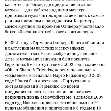
мнения
касается альбомов, где представлена этно-
публикуются,
музыка — для работы над ними маэстро
даже
приглашал музыкантов, принадлежащих к самым
если
редким племенам и народностям. К примеру, в
принимаются
самом крупном из проектов Оливера участвовало
без
более 40 исполнителей со всех континентов.
восторга.
В 2002 году в Германии Оливера Шанти обвинили
Главный
в растлении малолетних и сексуальных
редактор
домогательствах. Было возбуждено уголовное
—
дело, и музыкант вынужден был покинуть
Армен
Германию. В его отсутствие с 2002 года коллектив
фон
«Oliver Shanti & Friends», переименованный в
Геворкян
«Existence», возглавила Марго Райзингер. В 2008
году Шанти был арестован в Португалии и
экстрадирован в Германию. Во время
предварительного заключения он пытался
покончить жизнь самоубийством. 4 декабря 2009
года суд Мюнхена признал его виновным по 76
пунктам обвинения и приговорил к 6 годам и 10