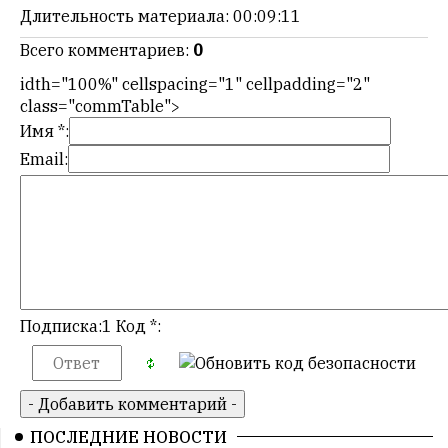
мнения
Длительность материала
: 00:09:11
публикуются,
Всего комментариев
:
0
даже
если
idth="100%" cellspacing="1" cellpadding="2"
принимаются
class="commTable">
без
Имя *:
восторга.
Email:
Главный
редактор
—
Армен
фон
Геворкян
Подписка:1 Код *:
ПОСЛЕДНИЕ НОВОСТИ