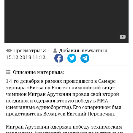
НАШИ
ПРАВИЛА
Тонкие
материалы
для
независимо
мыслящих.
Просмотры
: 3
Добавил
:
newsarmru
15.12.2018 11:12
Сайт
обновляется
с
Описание материала
:
большим
14-го декабря в рамках прошедшего в Самаре
трудом,
турнира «Битва на Волге» олимпийский вице-
но
чемпион Мигран Арутюнян провел свой второй
с
поединок и одержал вторую победу в ММА
душой.
(смешанные единоборства). Его соперником был
представитель Беларуси Евгений Перепечин.
Редакция
не
Мигран Арутюнян одержал победу техническим
лезет