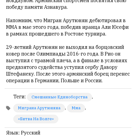
нокдауном. Армянский спортсмен посвятил свою
в
победу памяти Азнавура.
авторские
тексты,
Напомним, что Мигран Арутюнян дебютировал в
не
ММА в мае этого года, победив иранца Али Юсефи
кромсает
в рамках прошедшего в Ростове турнира.
их
и
29-летний Арутюнян не выходил на борцовский
не
ковер после Олимпиады 2016-го года. В Рио он
искажает
выступил с травмой плеча, а в финале в условиях
смысл.
предвзятого судейства уступил сербу Давору
Штефанеку. После этого армянский борец перенес
Мнение
операции в Германии, Польше и России.
редакции
не
является
Теги
:
,
Смешанные Единоборства
обязательным
,
,
условием
Миграна Арутюняна
Мма
для
«Битва На Волге»
публикации.
Противоположные
Язык
: Русский