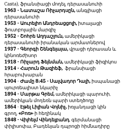
Casta),
ֆրանսիացի մոդել, դերասանուհի
հետ
с
1963 - Նատաշա Ռիչարդսըն,
անգլիացի
համակարծիք
душой.
դերասանուհի
լինելը
Редакция
1953 - Աուրելիո Անդրեացցոլի,
իտալացի
պարտադիր
не
ֆուտբոլային մարզիչ
պայման
лезет
1952 - Շոհրե Աղդաշլուն,
ամերիկացի
չէ
в
դերասանուհի իրանական արմատներով
նյութերը
авторские
1937 - Գեորգի Շենգելայա,
վրացի դերասան և
թողարկելու
тексты,
կինոռեժիսոր
համար։
не
1918 - Ռիչարդ Ֆեյնման,
ամերիկացի ֆիզիկոս
Հակառակ
кромсает
1914 - Հարուն Թազիեֆ,
ֆրանսիացի
կարծիքները
их
հրաբուխաբան
Խմբագրության
и
1904
-
Ժամը 8։45 - Սալվադոր Դալի,
իսպանացի
կողմից
не
սյուրռեալիստ նկարիչ
ընդունվում
искажает
1894 - Մարթա Գրեմ,
ամերիկացի պարուհի,
են
смысл.
ամերիկյան մոդեռն պարի ստեղծողը
ոչ
1864
-
Էթել Լիլիան Վոյնիչ,
իռլանդացի կին
Мнение
այնքան
գրող,
«Բոռ»
-ի հեղինակ
редакции
գրկաբաց
1848 - Վիլհելմ Վինդելբանդ
, գերմանացի
не
են,
փիլիսոփա, Բադենյան դպրոցի հիմնադիրը
является
սակայն