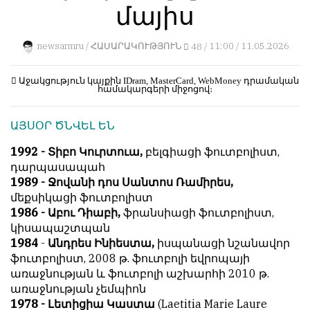
մայիս
կերպ։
1
Пользователей:
Խմբագրությունը
0
newsarmru /
ՀԱՍԱՐԱԿՈՒԹՅՈՒՆ
48 /
11:00 / 11.05.2026
քիթը
չի
խոթում
Աջակցություն կայքին
IDram, MasterCard, WebMoney
դրամական
համակարգերի միջոցով։
հեղինակային
НАШИ
նյութերի
ПРАВИЛА
ԱՅՍՕՐ ԾՆՎԵԼ ԵՆ
մեջ,
չի
Тонкие
1992 - Տիբո Կուրտուա,
բելգիացի ֆուտբոլիստ,
կրճատում
материалы
դարպասապահ
և
для
1989 - Ջովանի դոս Սանտոս Ռամիրես,
մտքերի
независимо
մեքսիկացի ֆուտբոլիստ
խմբագրում
мыслящих.
1986 - Աբու Դիաբի,
ֆրանսիացի ֆուտբոլիստ,
չի
կիսապաշտպան
Сайт
կատարում։
1984
-
Անդրես Ինիեստա,
իսպանացի նշանավոր
обновляется
ֆուտբոլիստ, 2008 թ. ֆուտբոլի եվրոպայի
Խմբագրության
с
առաջնության և ֆուտբոլի աշխարհի 2010 թ.
կարծիքը
большим
առաջնության չեմպիոն
հեղինակների
трудом,
1978 - Լետիցիա Կաստա
(Laetitia Marie Laure
կարծիքի
но