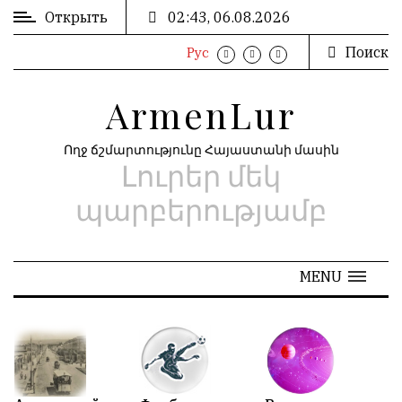
Открыть
02:43, 06.08.2026
Поиск
Рус
ВХОД
ՄՈՒՏՔ
/
/
ArmenLur
РЕГИСТРАЦИЯ
ԳՐԱՆՑՈՒՄ
Ողջ ճշմարտությունը Հայաստանի մասին
Լուրեր մեկ
РЕКЛАМА
ԳՈՎԱԶԴ
պարբերությամբ
РЕКЛАМА
ԱՐԽԻՎ
MENU
АРХИВ
«
Май 2026
»
N