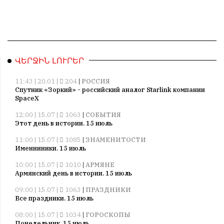
ՎԵՐՋԻՆ ԼՈՒՐԵՐ
11:43 | 20.01 |
204
|
РОССИЯ
Спутник «Зоркий» - российский аналог Starlink компании
SpaceX
12:00 | 15.07 |
1063
|
СОБЫТИЯ
Этот день в истории. 15 июль
11:00 | 15.07 |
1085
|
ЗНАМЕНИТОСТИ
Именниники. 15 июль
10:00 | 15.07 |
1010
|
АРМЯНЕ
Армянский день в истории. 15 июль
09:00 | 15.07 |
1063
|
ПРАЗДНИКИ
Все праздники. 15 июль
08:00 | 15.07 |
1034
|
ГОРОСКОПЫ
Понедельник. 15 июль