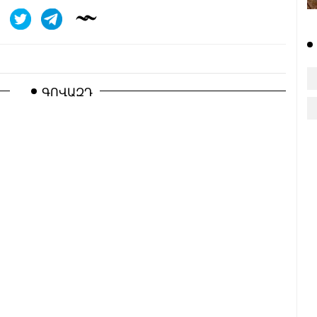
ԳՈՎԱԶԴ