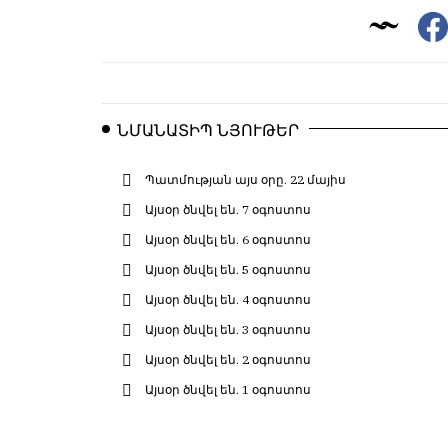
условием
են
для
նույն
публикации.
իրավունքով։
Противоположные
Գովազդային
мнения
տեքստերը,
ՆՄԱՆԱՏԻՊ ՆՅՈՒԹԵՐ
публикуются,
լուսանկարները
даже
և
если
Պատմության այս օրը. 22 մայիս
բովանդակությունը
принимаются
Խմբագրության
Այսօր ծնվել են. 7 օգոստոս
без
վերահսկողությունից
Այսօր ծնվել են. 6 օգոստոս
восторга.
դուրս
Այսօր ծնվել են. 5 օգոստոս
են։
Главный
Այսօր ծնվել են. 4 օգոստոս
редактор
Խմբագիր-
—
Այսօր ծնվել են. 3 օգոստոս
տնօրեն՝
Армен
Արմեն
Այսօր ծնվել են. 2 օգոստոս
фон
ֆոն
Այսօր ծնվել են. 1 օգոստոս
Геворкян
Գևորգյան