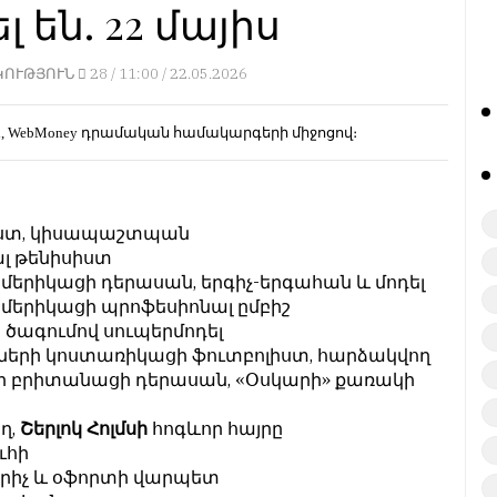
լ են. 22 մայիս
ԿՈՒԹՅՈՒՆ
28 /
11:00 / 22.05.2026
d, WebMoney
դրամական համակարգերի միջոցով։
լիստ, կիսապաշտպան
լ թենիսիստ
), ամերիկացի դերասան, երգիչ-երգահան և մոդել
, ամերիկացի պրոֆեսիոնալ ըմբիշ
 ծագումով սուպերմոդել
ների կոստառիկացի ֆուտբոլիստ, հարձակվող
յի բրիտանացի դերասան, «Օսկարի» քառակի
ղ,
Շերլոկ Հոլմսի
հոգևոր հայրը
ւհի
րիչ և օֆորտի վարպետ