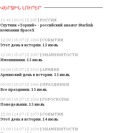
ՎԵՐՋԻՆ ԼՈՒՐԵՐ
11:43 | 20.01 |
205
|
РОССИЯ
Спутник «Зоркий» - российский аналог Starlink
компании SpaceX
12:00 | 15.07 |
1066
|
СОБЫТИЯ
Этот день в истории. 15 июль
11:00 | 15.07 |
1087
|
ЗНАМЕНИТОСТИ
Именниники. 15 июль
10:00 | 15.07 |
1013
|
АРМЯНЕ
Армянский день в истории. 15 июль
09:00 | 15.07 |
1066
|
ПРАЗДНИКИ
Все праздники. 15 июль
08:00 | 15.07 |
1036
|
ГОРОСКОПЫ
Понедельник. 15 июль
12:00 | 14.07 |
1073
|
СОБЫТИЯ
Этот день в истории. 14 июль
11:00 | 14.07 |
1038
|
ЗНАМЕНИТОСТИ