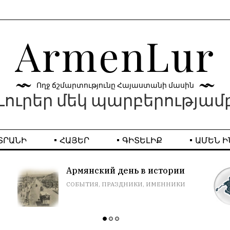
ArmenLur
Ողջ ճշմարտությունը Հայաստանի մասին
Լուրեր մեկ պարբերությամ
ՏՐԱՆԻ
ՀԱՅԵՐ
ԳԻՏԵԼԻՔ
ԱՄԵՆ Ի
Футбол. только голы
ИГРА ЗАБЫВАЕТСЯ, РЕЗУЛЬТАТ
ОСТАЕТСЯ.