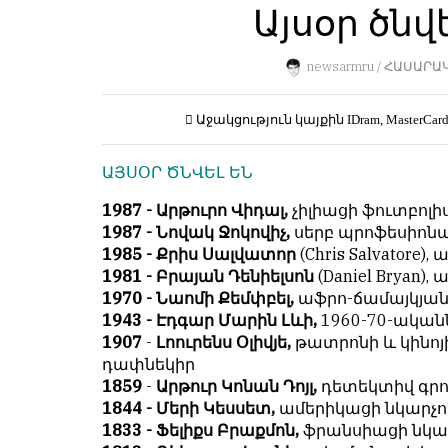
Пользователей:
Այսօր ծնվե
Խմբագրությունը
0
քիթը
չի
newsarmru /
ՀԱՍԱՐԱ
խոթում
հեղինակային
НАШИ
Աջակցություն կայքին
IDram, MasterCar
նյութերի
ПРАВИЛА
մեջ,
ԱՅՍՕՐ ԾՆՎԵԼ ԵՆ
չի
Тонкие
կրճատում
материалы
1987 - Արթուրո Վիդալ,
չիլիացի ֆուտբո
և
для
1987 - Նովակ Ջոկովիչ,
սերբ պրոֆեսիոնա
մտքերի
независимо
1985 - Քրիս Սալվատոր
(Chris Salvatore
խմբագրում
мыслящих.
1981 - Բրայան Դենիելսոն
(Daniel Bryan)
չի
1970 - Նաոմի Քեմփբել,
աֆրո-ճամայկյան
Сайт
կատարում։
1943 - Էդգար Մարին Լևի,
1960-70-ական
обновляется
1907
-
Լոուրենս Օլիվյե,
թատրոնի և կինո
Խմբագրության
с
դափնեկիր
կարծիքը
большим
1859
-
Արթուր Կոնան Դոյլ,
դետեկտիվ գրո
հեղինակների
трудом,
1844 - Մերի Կեսսետ,
ամերիկացի նկարչո
կարծիքի
но
1833 - Ֆելիքս Բրաքմոն,
ֆրանսիացի նկա
հետ
с