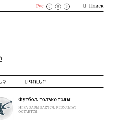
Поиск
Рус
բ
ՆՉ
ԳՈԼԵՐ
Расклад гороскопов
НА СЕГОДНЯ. ПРИМЕТЫ, СНЫ, СОВЕТЫ