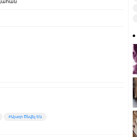
րգահան
Այսօր Ծնվել Են