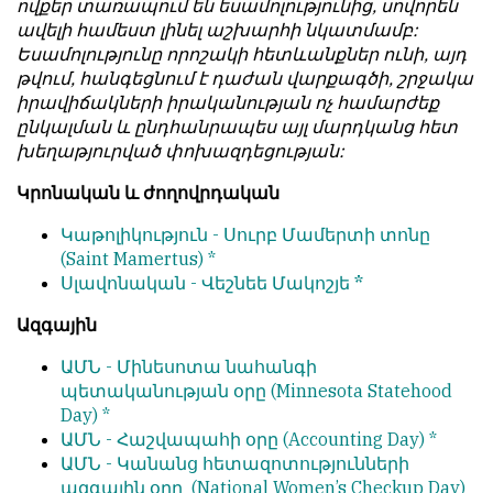
ովքեր տառապում են եսամոլությունից, սովորեն
обязательным
հրապարակվում
ավելի համեստ լինել աշխարհի նկատմամբ:
условием
են
Եսամոլությունը որոշակի հետևանքներ ունի, այդ
для
նույն
թվում, հանգեցնում է դաժան վարքագծի, շրջակա
публикации.
իրավունքով։
իրավիճակների իրականության ոչ համարժեք
ընկալման և ընդհանրապես այլ մարդկանց հետ
Противоположные
Գովազդային
խեղաթյուրված փոխազդեցության:
мнения
տեքստերը,
публикуются,
լուսանկարները
Կրոնական և ժողովրդական
даже
և
если
Կաթոլիկություն -
Սուրբ Մամերտի տոնը
բովանդակությունը
принимаются
(Saint Mamertus) *
Խմբագրության
без
Սլավոնական -
Վեշնեե Մակոշյե *
վերահսկողությունից
восторга.
դուրս
Ազգային
են։
Главный
ԱՄՆ -
Մինեսոտա նահանգի
редактор
Խմբագիր-
պետականության օրը
(Minnesota Statehood
—
տնօրեն՝
Day) *
Армен
Արմեն
ԱՄՆ -
Հաշվապահի օրը
(Accounting Day) *
фон
ֆոն
ԱՄՆ -
Կանանց հետազոտությունների
Геворкян
Գևորգյան
ազգային օրը
(National Women’s Checkup Day)