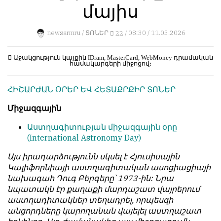
մայիս
կերպ։
1
Пользователей:
Խմբագրությունը
0
newsarmru /
ՏՈՆԵՐ
22 /
08:30 / 11.05.2026
քիթը
չի
խոթում
Աջակցություն կայքին
IDram, MasterCard, WebMoney
դրամական
համակարգերի միջոցով։
հեղինակային
НАШИ
նյութերի
ПРАВИЛА
ՀԻՇԱՐԺԱՆ ՕՐԵՐ ԵՎ ՀԵՏԱՔՐՔԻՐ ՏՈՆԵՐ
մեջ,
չի
Тонкие
Միջազգային
կրճատում
материалы
և
для
Աստղագիտության միջազգային օրը
մտքերի
независимо
(International Astronomy Day)
խմբագրում
мыслящих.
չի
Այս իրադարձությունն սկսել է Հյուսիսային
Сайт
կատարում։
Կալիֆորնիայի աստղագիտական ասոցիացիայի
обновляется
նախագահ Դուգ Բերգերը՝ 1973-ին: Նրա
Խմբագրության
с
նպատակն էր քաղաքի մարդաշատ վայրերում
կարծիքը
большим
աստղադիտակներ տեղադրել, որպեսզի
հեղինակների
трудом,
անցորդները կարողանան վայելել աստղաշատ
կարծիքի
но