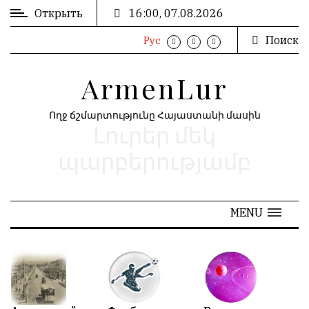
Открыть
16:00, 07.08.2026
Поиск
Рус
ВХОД
ՄՈՒՏՔ
/
/
ArmenLur
РЕГИСТРАЦИЯ
ԳՐԱՆՑՈՒՄ
Ողջ ճշմարտությունը Հայաստանի մասին
Լուրեր մեկ
РЕКЛАМА
ԳՈՎԱԶԴ
պարբերությամբ
РЕКЛАМА
ԱՐԽԻՎ
MENU
АРХИВ
«
Май 2026
»
N