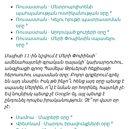
Ռուսաստան -
Մետրոպոլիտենի
պահպանության ոստիկանության օրը *
Ռուսաստան -
Կեչու հյութի պատրաստման
օրը *
Ռուսաստան -
Արդուկած քուղերի օրը *
Ռուսաստան -
Մերի Փոպինսին սպասելու
օրը *
Մայիսի 11-ին նշվում է Մերի Փոփինսի՝
ամենահայտնի գրական դայակի՝ կախարդուհու,
անգլիացի գրող Պամելա Թրևերսի հեքիաթի
հերոսուհու սպասման օրը: Բոլոր գրքերում գրել
են այդ մասին։ Իսկ թե ինչո՞ւ հենց այդ օրը պետք է
սպասել Մերիին, ո՞վ է նման օր հորինել, հայտնի չէ։
Եվ նույնիսկ պետք չէ Google-ել, այլ պետք է
ընդունել որպես իրականություն: Չէ՞ որ վատ օր
չէ։
Սամոա -
Մայրերի օրը *
Վիետնամ -
Մարդու իրավունքների օրը *