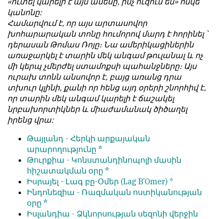
«ուտել կարելի է այն ամենը, ինչ ուզում ես» ոսկե
կանոնը:
Համարվում է, որ այս արտասովոր
խոհարարական տոնը հումորով մարդ է հորինել ՝
դերասան Թոմաս Ռոյը։ Նա ամերիկացիներին
առաջարկել է տարին մեկ անգամ թուլանալ և ոչ
մի կերպ չմերժել ստամոքսի պահանջները։ Այս
ուրախ տոնն անսովոր է, բայց առանց դրա
տխուր կլինի, քանի որ հենց այդ օրերի շնորհիվ է,
որ տարին մեկ անգամ կարելի է ճաշակել
նրբախորտիկներ և միաժամանակ ծիծաղել
իրենց վրա:
Թայլանդ -
Հերկի արքայական
արարողությունը *
Թուրքիա -
Կոնստանդինոպոլի մասին
հիշատակման օրը *
Իսրայել -
Լագ բը-Օմեր
(Lag B’Omer) *
Ինդոնեզիա -
Ռազմական ոստիկանության
օրը *
Իսլանդիա -
Ձկնորսության սեզոնի վերջին