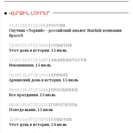
ՎԵՐՋԻՆ ԼՈՒՐԵՐ
11:43 | 20.01 |
205
|
РОССИЯ
Спутник «Зоркий» - российский аналог Starlink компании
SpaceX
12:00 | 15.07 |
1066
|
СОБЫТИЯ
Этот день в истории. 15 июль
11:00 | 15.07 |
1087
|
ЗНАМЕНИТОСТИ
Именниники. 15 июль
10:00 | 15.07 |
1013
|
АРМЯНЕ
Армянский день в истории. 15 июль
09:00 | 15.07 |
1066
|
ПРАЗДНИКИ
Все праздники. 15 июль
08:00 | 15.07 |
1035
|
ГОРОСКОПЫ
Понедельник. 15 июль
12:00 | 14.07 |
1073
|
СОБЫТИЯ
Этот день в истории. 14 июль