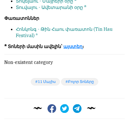
Տոկելաու -
Մայրերի օրը *
Տուվալու -
Ավետարանի օրը *
Փառատոններ
Հոնկոնգ -
Թին Հաու փառատոն
(Tin Hau
Festival) *
* Տոների մասին ավելին՝
այստեղ
։
Non-existent category
11 Մայիս
Բոլոր Տոները