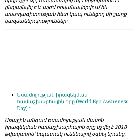
երկինքը։ Այդ ժամանակից այս միջոցառումն
հետ
с
ընդլայնվել է և այժմ հովանավորվում են
համակարծիք
душой.
աստղագիտության հետ կապ ունեցող մի շարք
լինելը
կազմակերպություններ։
Редакция
պարտադիր
не
պայման
лезет
չէ
в
նյութերը
авторские
թողարկելու
тексты,
համար։
не
Հակառակ
кромсает
կարծիքները
их
Խմբագրության
и
կողմից
не
Եսամոլության իրազեկման
ընդունվում
искажает
համաշխարհային օրը
(World Ego Awareness
են
смысл.
Day) *
ոչ
Мнение
այնքան
Առաջին անգամ Եսամոլության մասին
редакции
գրկաբաց
իրազեկման համաշխարհային օրը նշվել է 2018
не
են,
թվականին՝ նպատակ ունենալով օգնել նրանց,
является
սակայն