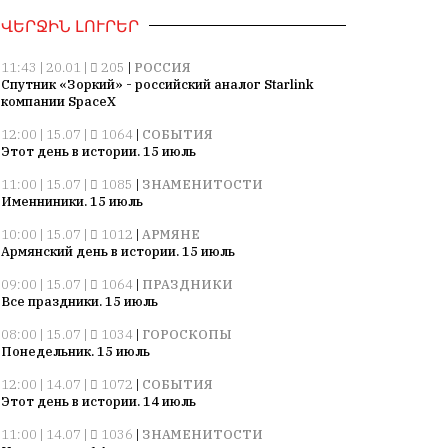
ՎԵՐՋԻՆ ԼՈՒՐԵՐ
11:43 | 20.01 |
205
|
РОССИЯ
Спутник «Зоркий» - российский аналог Starlink
компании SpaceX
12:00 | 15.07 |
1064
|
СОБЫТИЯ
Этот день в истории. 15 июль
11:00 | 15.07 |
1085
|
ЗНАМЕНИТОСТИ
Именниники. 15 июль
10:00 | 15.07 |
1012
|
АРМЯНЕ
Армянский день в истории. 15 июль
09:00 | 15.07 |
1064
|
ПРАЗДНИКИ
Все праздники. 15 июль
08:00 | 15.07 |
1034
|
ГОРОСКОПЫ
Понедельник. 15 июль
12:00 | 14.07 |
1072
|
СОБЫТИЯ
Этот день в истории. 14 июль
11:00 | 14.07 |
1036
|
ЗНАМЕНИТОСТИ