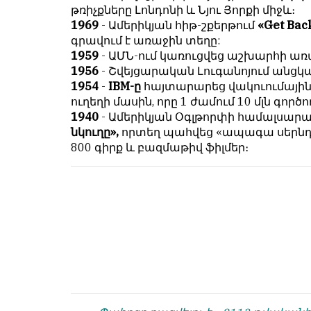
համակարծիք
душой.
թռիչքները Լոնդոնի և Նյու Յորքի միջև։
լինելը
1969
- Ամերիկյան հիթ-շքերթում
«Get Bac
Редакция
պարտադիր
գրավում է առաջին տեղը:
не
պայման
1959
- ԱՄՆ-ում կառուցվեց աշխար­հի ա
лезет
չէ
1956
- Շվեյցարական Լուգանոյում անցկա
в
նյութերը
1954
-
IBM-ը
հայտարարեց վակուու­մային
авторские
թողարկելու
ուղեղի մասին, որը 1 ժամում 10 մլն գործո
тексты,
համար։
1940
- Ամերիկյան Օգլթորփի համալսար
не
նկուղը»,
որտեղ պահվեց «ապագա սերնդի
Հակառակ
кромсает
800 գիրք և բազմաթիվ ֆիլմեր։
կարծիքները
их
Խմբագրության
и
կողմից
не
ընդունվում
искажает
են
смысл.
ոչ
Мнение
այնքան
редакции
գրկաբաց
не
են,
является
սակայն
обязательным
հրապարակվում