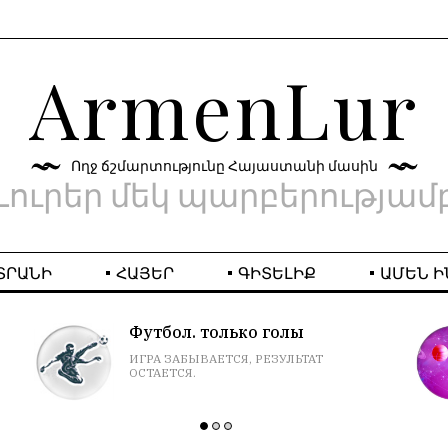
ArmenLur
Ողջ ճշմարտությունը Հայաստանի մասին
Լուրեր մեկ պարբերությամ
ՏՐԱՆԻ
ՀԱՅԵՐ
ԳԻՏԵԼԻՔ
ԱՄԵՆ Ի
Футбол. только голы
ИГРА ЗАБЫВАЕТСЯ, РЕЗУЛЬТАТ
ОСТАЕТСЯ.