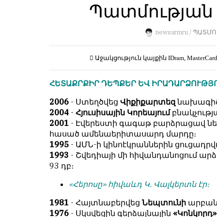
Пользователей:
Պատմության ա
Խմբագրությունը
0
քիթը
չի
newsarmru /
ՊԱՏՄՈ
խոթում
հեղինակային
НАШИ
Աջակցություն կայքին
IDram, MasterCar
նյութերի
ПРАВИЛА
մեջ,
ՀԵՏԱՔՐՔԻՐ ԴԵՊՔԵՐ ԵՎ ԻՐԱԴԱՐՁՈՒԹՅ
չի
Тонкие
կրճատում
материалы
2006
- Ստեղծվեց
Վիքիքարտեզ
նախագիծ
և
для
2004
-
Հյուսիսային Կորեայում
բնակչությ
մտքերի
независимо
2001
- Էվերեստի գագաթ բարձրա­ցավ ն
խմբագրում
мыслящих.
հասած ամենաերիտասարդ մարդը։
չի
1995
- ԱՄՆ-ի կինոէկրաններին ցուցադրվ
Сайт
կատարում։
1993
- Շվեդիայի մի հիվանդանոցում ա
обновляется
93 դբ։
Խմբագրության
с
կարծիքը
большим
«Հերոսը» հիվաևդ Կ. Վալկերտն էր։
հեղինակների
трудом,
կարծիքի
но
1981
- Հայտնաբերվեց
Նեպտունի
արբան
հետ
с
1976
- Սկսվեցին գերձայնային
«Կոնկորդ