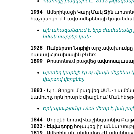
Պահոցը բացվե­լու է... 8113 թվականի
условием
են
для
նույն
1934
- Ամերիկացի
Կարլ Մակ Ջին
արտոնա
публикации.
իրավունքով։
հաշվարկում է ավ­տոմեքենայի կայանմ
Противоположные
Գովազդային
Այն ահազանգում է, երբ ժամանակը լ
мнения
տեքստերը,
նման սարքեր կան։
публикуются,
լուսանկարները
даже
1928
-
Ումբերտո Նոբիլի
արշավախումբը դ
և
если
հասավ Հյուսիսային բևեռ:
բովանդակությունը
принимаются
1899
- Բոստոնում բացվեց
ավտոսպասա
Խմբագրության
без
վերահսկողությունից
Այստեղ կարելի էր ոչ միայն մեքենա 
восторга.
դուրս
վարձով վերցնել։
են։
Главный
1883
- Նյու Յորքում բացվեց ԱՄՆ-ի ամեն
редактор
Խմբագիր-
կամուրջ, որն իրար է միացնում Մանհեթթե
—
տնօրեն՝
Армен
Արմեն
Երկարությունը 1825 մետր է, իսկ լայն
фон
ֆոն
Геворкян
Գևորգյան
1844
- Մորզեի կոդով Վաշինգտոնից Բալթ
1822
-
Էկվադորը
հռչակեց իր անկախությ
1819
- Ամերիկյան անվավոր «Սավաննա» շ