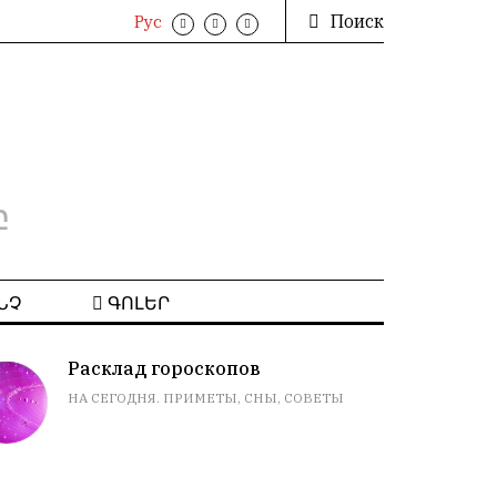
Поиск
Рус
բ
ՆՉ
ԳՈԼԵՐ
Расклад гороскопов
НА СЕГОДНЯ. ПРИМЕТЫ, СНЫ, СОВЕТЫ