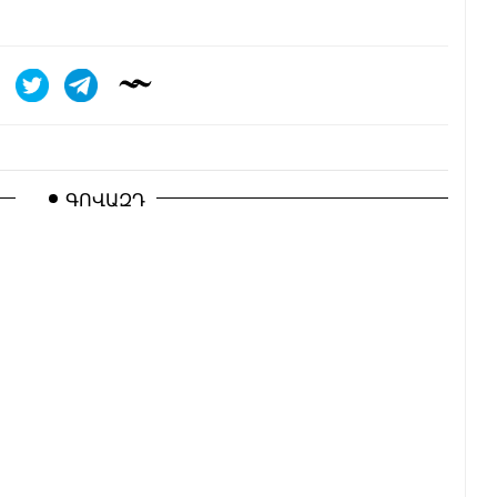
ԳՈՎԱԶԴ