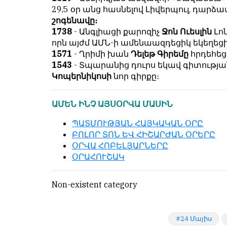
29,5 օր անց հասնելով Լիվերպուլ, դա
շոգենավը։
1738
- Անգլիացի քարոզիչ
Ջոն Ուեսլին
Լոն
որն այժմ ԱՄՆ-ի ամենաազդեցիկ եկեղեցի
1571
- Ղրիմի խան
Դելեթ Գիրեմը
հրդեհե
1543
- Տպարանից դուրս եկավ գի­տութ
Կոպերնիկոսի
նոր գիրքը։
ԱՄԵՆ ԻՆՉ ԱՅՍՕՐՎԱ ՄԱՍԻՆ
ՊԱՏՄՈՒԹՅԱՆ ՀԱՅԿԱԿԱՆ ՕՐԸ
ԲՈԼՈՐ ՏՈՆ ԵՎ ՀԻՇԱՐԺԱՆ ՕՐԵՐԸ
ՕՐՎԱ ՀՈԲԵԼՅԱՐՆԵՐԸ
ՕՐԱՀՈՒՇԱԿ
Non-existent category
24 Մայիս