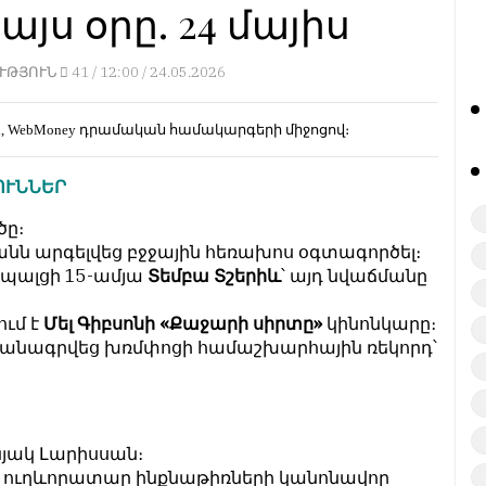
յս օրը. 24 մայիս
ՒԹՅՈՒՆ
41 /
12:00 / 24.05.2026
d, WebMoney
դրամական համակարգերի միջոցով։
ՈՒՆՆԵՐ
ը։
անն արգելվեց բջջային հեռախոս օգտագործել։
եպալցի 15-ամյա
Տեմբա Տշերիև
՝ այդ նվաճմանը
ում է
Մել Գիբսոնի «Քաջարի սիրտը»
կինոնկարը։
րձանագրվեց խռմփոցի համաշխարհային ռեկորդ՝
յակ Լարիսսան։
»
ուղևորատար ինքնաթիռների կանոնավոր