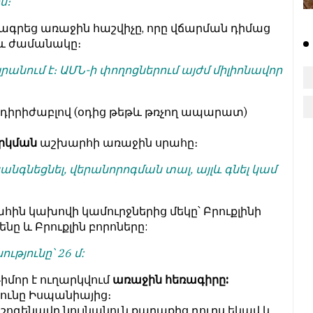
ն։
գրեց առաջին հաշվիչը, որը վճարման դիմաց
աև ժամանակը։
րանում է։ ԱՄՆ-ի փողոցներում այժմ միլիոնավոր
իրիժաբլով (օդից թեթև թռչող ապարատ)
րկման
աշխարհի առաջին սրա­հը։
կանգնեցնել, վերանորոգման տալ, այլև գնել կամ
ահին կախովի կամուրջներից մեկը՝ Բրուքլինի
նը և Բրուքլին բորոները:
ությունը՝ 26 մ:
իմոր է ուղարկվում
ա­ռա­ջին հեռագիրը:
ունը Իսպանիայից։
ոգենավը նույնանուն քաղա­քից դուրս եկավ և