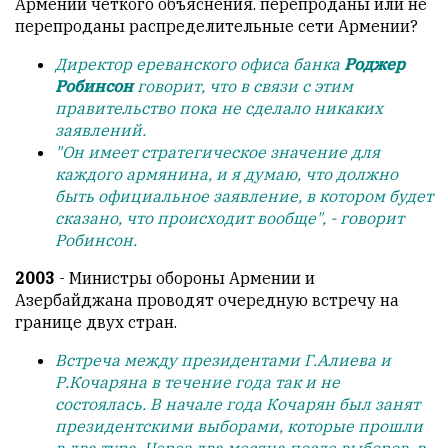
Армении четкого объяснения. перепроданы или не
обязательным
перепроданы распределительные сети Армении?
условием
для
Директор ереванского офиса банка
Роджер
публикации.
Робинсон
говорит, что в связи с этим
правительство пока не сделало никаких
Противоположные
заявлений.
мнения
"Он имеет стратегическое значение для
публикуются,
каждого армянина, и я думаю, что должно
даже
быть официальное заявление, в котором будет
если
сказано, что происходит вообще", - говорит
принимаются
Робинсон.
без
восторга.
2003
- Министры обороны Армении и
Азербайджана проводят очередную встречу на
Главный
границе двух стран.
редактор
—
Встреча между президентами Г.Алиева и
Армен
Р.Кочаряна в течение года так и не
фон
состоялась. В начале года Кочарян был занят
Геворкян
президентскими выборами, которые прошли