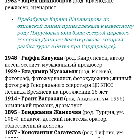
1952 - Карен Шахназаров
(род. Краснодар),
режиссёр, сценарист
Прабабушка Карена Шахназарова по
отцовской линии принадлежала к известному
роду Пирумовых (она была сестрой царского
генерала Даниэля Бек-Пирумова, который
разбил турок в битве при Сардарабаде).
1948 - Раффи Кавукян
(род. Каир), певец, автор
песен, эссеист, музыкальный продюсер
1939 - Владимир Мусаэльян
(род. Москва),
фотограф, фотожурналист, фотохудожник; личный
фотограф Генерального секретаря ЦК КПСС
Леонида Брежнева на протяжении 15 лет
1914 - Грант Багразян
(род. Андижан, ум. 1995),
армянский прозаик, драматург
1895 - Бенджамин Жамкочян
(род. Турция, ум.
1984), педагог, детский писатель, оратор,
общественный деятель
1877 - Константин Сагателов
(род. Тифлис, ум.