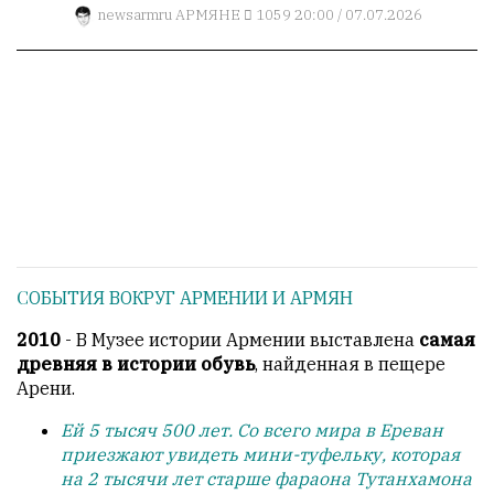
1
newsarmru
АРМЯНЕ
1059
20:00 / 07.07.2026
Пользователей:
0
НАШИ
ПРАВИЛА
Тонкие
материалы
для
СОБЫТИЯ ВОКРУГ АРМЕНИИ И АРМЯН
независимо
мыслящих.
2010
- В Музее истории Армении выставлена
самая
древняя в истории обувь
, найденная в пещере
Сайт
Арени.
обновляется
с
Ей 5 тысяч 500 лет. Со всего мира в Ереван
большим
приезжают увидеть мини-туфельку, которая
трудом,
на 2 тысячи лет старше фараона Тутанхамона
но