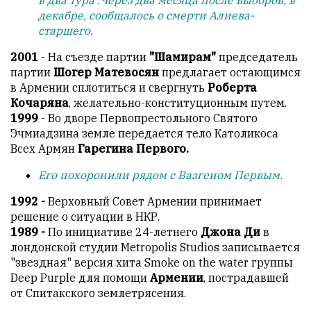
в два тура .Через два месяца после выборов, в
декабре, сообщалось о смерти Алиева-
старшего.
2001
- На съезде партии
"Шамирам"
председатель
партии
Шогер Матевосян
предлагает остающимся
в Армении сплотиться и свергнуть
Роберта
Кочаряна
, желательно-конституционным путем.
1999
- Во дворе Первопрестольного Святого
Эчмиадзина земле передается тело Католикоса
Всех Армян
Гарегина Первого.
Его похоронили рядом с Вазгеном Первым.
1992 -
Верховный Совет Армении принимает
решение о ситуации в НКР.
1989 -
По инициативе 24-летнего
Джона Ди
в
лондонской студии Metropolis Studios записывается
"звездная" версия хита Smoke on the water группы
Deep Purple для помощи
Армении
, пострадавшей
от Спитакского землетрясения.