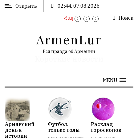
Открыть
02:44, 07.08.2026
Поиск
Հայ
ВХОД
/
ArmenLur
РЕГИСТРАЦИЯ
Вся правда об Армении
Короткие новости
РЕКЛАМА
MENU
РЕКЛАМА
N
АРХИВ
Армянский
Футбол.
Расклад
О
день в
только голы
гороскопов
В
«
Июль 2026
»
истории
Н