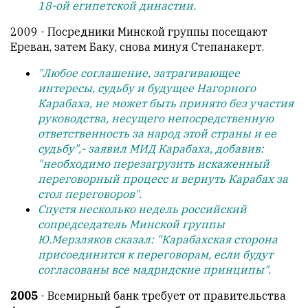
18-ой египетской династии.
с
душой.
2009 - Посредники Минской группы посещают
Ереван, затем Баку, снова минуя Степанакерт.
Редакция
не
"Любое соглашение, затрагивающее
лезет
интересы, судьбу и будущее Нагорного
в
Карабаха, не может быть принято без участия
авторские
руководства, несущего непосредственную
тексты,
ответственность за народ этой страны и ее
не
судьбу",- заявил МИД Карабаха, добавив:
кромсает
"необходимо перезагрузить искаженный
их
переговорный процесс и вернуть Карабах за
и
стол переговоров".
не
Спустя несколько недель российский
искажает
сопредседатель Минской группы
смысл.
Ю.Мерзляков сказал: "Карабахская сторона
присоединится к переговорам, если будут
Мнение
согласованы все мадридские принципы".
редакции
не
2005
- Всемирный банк требует от правительства
является