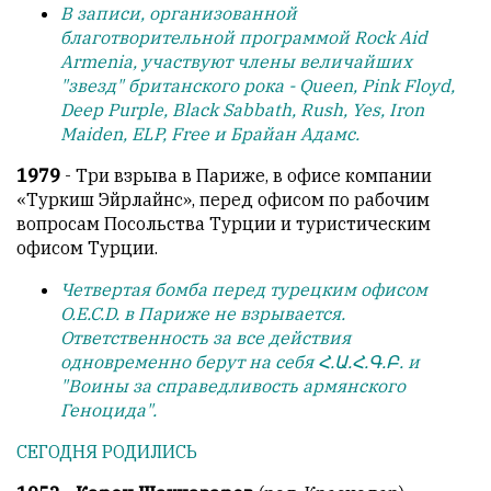
В записи, организованной
благотворительной программой Rock Aid
Armenia, участвуют члены величайших
"звезд" британского рока - Queen, Pink Floyd,
Deep Purple, Black Sabbath, Rush, Yes, Iron
Maiden, ELP, Free и Брайан Адамс.
1979
- Tри взрыва в Париже, в офисе компании
«Туркиш Эйрлайнс», перед офисом по рабочим
вопросам Посольства Турции и туристическим
офисом Турции.
Четвертая бомба перед турецким офисом
O.E.C.D. в Париже не взрывается.
Ответственность за все действия
одновременно берут на себя Հ.Ա.Հ.Գ.Բ. и
"Воины за справедливость армянского
Геноцида".
СЕГОДНЯ РОДИЛИСЬ