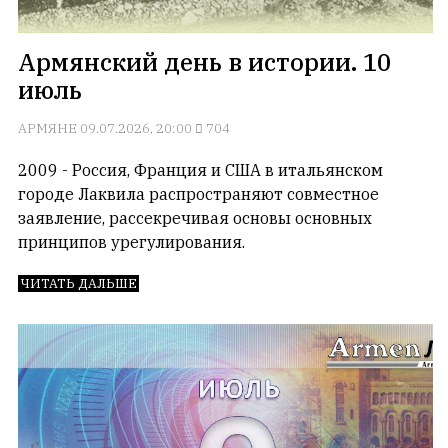
обязательным
условием
Армянский день в истории. 10
для
июль
публикации.
Противоположные
АРМЯНЕ
09.07.2026, 20:00
704
мнения
публикуются,
2009 - Россия, Франция и США в итальянском
даже
городе Лаквила распространяют совместное
если
заявление, рассекречивая основы основных
принимаются
принципов урегулирования.
без
восторга.
ЧИТАТЬ ДАЛЬШЕ
Главный
редактор
—
Армен
фон
Геворкян