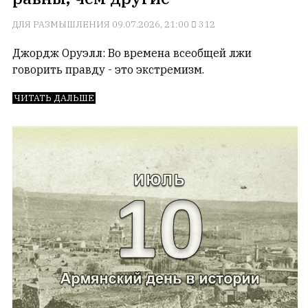
с
ДЛЯ РАЗМЫШЛЕНИЯ
09.07.2026, 21:00
312
душой.
Редакция
Джордж Оруэлл: Во времена всеобщей лжи
не
говорить правду - это экстремизм.
лезет
в
ЧИТАТЬ ДАЛЬШЕ
авторские
тексты,
не
кромсает
их
и
не
искажает
смысл.
Мнение
редакции
не
является