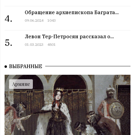
Именниники. 12 июль
Обращение архиепископа Баграта...
10:00 | 12.07 |
1009
|
АРМЯНЕ
4.
Армянский день в истории. 12 июль
09.06.2024
1043
09:00 | 12.07 |
1001
|
ПРАЗДНИКИ
Все праздники. 12 июль
Левон Тер-Петросян рассказал о...
5.
08:00 | 12.07 |
1012
|
ГОРОСКОПЫ
01.03.2023
4801
Пятница. 12 июль
12:00 | 11.07 |
993
|
СОБЫТИЯ
Этот день в истории. 11 июль
ВЫБРАННЫЕ
11:00 | 11.07 |
1027
|
ЗНАМЕНИТОСТИ
Именниники. 11 июль
Армяне
10:00 | 11.07 |
1002
|
АРМЯНЕ
Армянский день в истории. 11 июль
09:00 | 11.07 |
1060
|
ПРАЗДНИКИ
Все праздники. 11 июль
08:00 | 11.07 |
986
|
ГОРОСКОПЫ
Четверг. 11 июль
12:00 | 10.07 |
1024
|
СОБЫТИЯ