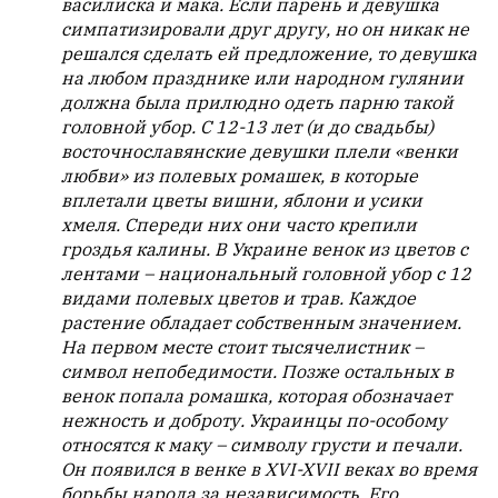
василиска и мака. Если парень и девушка
симпатизировали друг другу, но он никак не
решался сделать ей предложение, то девушка
на любом празднике или народном гулянии
должна была прилюдно одеть парню такой
головной убор. С 12-13 лет (и до свадьбы)
восточнославянские девушки плели «венки
любви» из полевых ромашек, в которые
вплетали цветы вишни, яблони и усики
хмеля. Спереди них они часто крепили
гроздья калины. В Украине венок из цветов с
лентами – национальный головной убор с 12
видами полевых цветов и трав. Каждое
растение обладает собственным значением.
На первом месте стоит тысячелистник –
символ непобедимости. Позже остальных в
венок попала ромашка, которая обозначает
нежность и доброту. Украинцы по-особому
относятся к маку – символу грусти и печали.
Он появился в венке в XVI-XVII веках во время
борьбы народа за независимость. Его