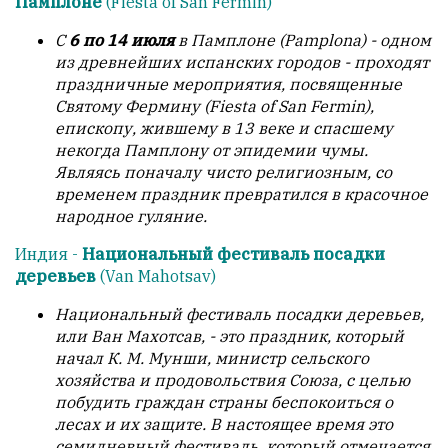
Памплоне
(Fiesta of San Fermin)
С
6 по 14 июля
в Памплоне (Pamplona) - одном
из древнейших испанских городов - проходят
праздничные мероприятия, посвященные
Святому Фермину (Fiesta of San Fermin),
епископу, жившему в 13 веке и спасшему
некогда Памплону от эпидемии чумы.
Являясь поначалу чисто религиозным, со
временем праздник превратился в красочное
народное гуляние.
Индия -
Национальный фестиваль посадки
деревьев
(Van Mahotsav)
Национальный фестиваль посадки деревьев,
или Ван Махотсав, - это праздник, который
начал К. М. Мунши, министр сельского
хозяйства и продовольствия Союза, с целью
побудить граждан страны беспокоиться о
лесах и их защите. В настоящее время это
семидневный фестиваль, который отмечается