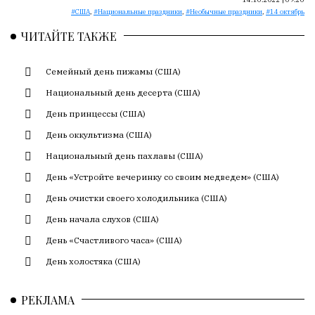
Сайт
США
,
Национальные праздники
,
Необычные праздники
,
14 октябрь
обновляется
с
ЧИТАЙТЕ ТАКЖЕ
большим
трудом,
Семейный день пижамы (США)
но
Национальный день десерта (США)
с
душой.
День принцессы (США)
День оккультизма (США)
Редакция
не
Национальный день пахлавы (США)
лезет
День «Устройте вечеринку со своим медведем» (США)
в
День очистки своего холодильника (США)
авторские
тексты,
День начала слухов (США)
не
День «Счастливого часа» (США)
кромсает
их
День холостяка (США)
и
не
РЕКЛАМА
искажает