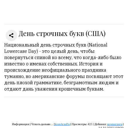
Онлайн
всего:
1
День строчных букв (США)
Гостей:
1
Пользователей:
Национальный день строчных букв (National
0
Lowercase Day) - это целый день, чтобы
повернуться спиной ко всему, что когда-либо было
известно о именах собственных. История и
происхождение неофициального праздника
НАШИ
туманно, но американские форумы посвящают этот
ПРАВИЛА
день плохой грамматике, безграмотным людям и
отдают дань уважения крошечным буквам.
Тонкие
материалы
для
независимо
мыслящих.
Информация |
Чтиать дальше...
NewsArmRu
|
Просмотры:
421
|
Добавил:
newsarmru
|
14.10.2022 | 09:20