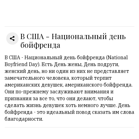
Онлайн
всего:
1
В США - Национальный день
Гостей:
1
бойфренда
Пользователей:
0
В США - Национальный день бойфренда (National
Boyfriend Day). Есть День жены, День подруги,
женский день, но ни один из них не представляет
замечательного человека, который терпит
НАШИ
американских девушек, американского бойфренда.
ПРАВИЛА
Они по-прежнему заслуживают внимания и
признания за все то, что они делают, чтобы
Тонкие
сделать жизнь девушек хоть немного лучше. День
материалы
бойфренда - это идеальный повод сказать им слова
для
благодарности.
независимо
мыслящих.