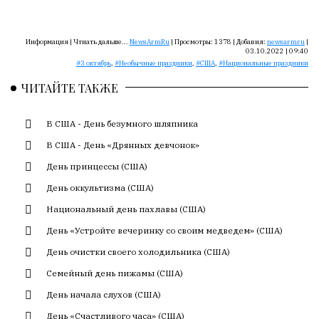
Сайт
обновляется
с
Информация |
Чтиать дальше...
NewsArmRu
|
Просмотры:
1378
|
Добавил:
newsarmru
|
большим
03.10.2022 | 09:40
3 октябрь
,
Необычные праздники
,
США
,
Национальные праздники
трудом,
но
ЧИТАЙТЕ ТАКЖЕ
с
душой.
В США - День безумного шляпника
Редакция
В США - День «Дрянных девчонок»
не
День принцессы (США)
лезет
в
День оккультизма (США)
авторские
Национальный день пахлавы (США)
тексты,
День «Устройте вечеринку со своим медведем» (США)
не
кромсает
День очистки своего холодильника (США)
их
Семейный день пижамы (США)
и
День начала слухов (США)
не
искажает
День «Счастливого часа» (США)