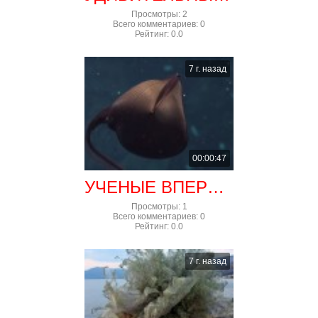
Просмотры
:
2
Всего комментариев
:
0
Рейтинг
:
0.0
7 г. назад
00:00:47
УЧЕНЫЕ ВПЕРВЫЕ СНЯЛИ НА КАМЕРУ МОНСТРА ИЗ ГЛУБИН ОКЕАНА
Просмотры
:
1
Всего комментариев
:
0
Рейтинг
:
0.0
7 г. назад