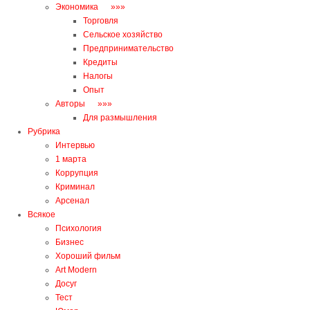
Экономика »»»
Торговля
Сельское хозяйство
Предпринимательство
Кредиты
Налогы
Oпыт
Авторы »»»
Для размышления
Рубрикa
Интервью
1 марта
Коррупция
Криминал
Арсенал
Всякое
Психология
Бизнес
Хороший фильм
Art Modern
Досуг
Тест