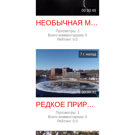
00:00:48
НЕОБЫЧНАЯ МОЛНИЯ
Просмотры
:
2
Всего комментариев
:
0
Рейтинг
:
0.0
7 г. назад
00:00:32
РЕДКОЕ ПРИРОДНОЕ ЯВЛЕНИЕ
Просмотры
:
1
Всего комментариев
:
0
Рейтинг
:
0.0