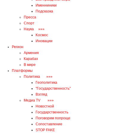
Именниники
Подсказка
Пресса
Спорт
Наука »»»
Kосмос
Иновации
Регион
Армения
Карабах
В мире
Платформы
Политика »»»
Геополитика
"Государственность"
Взгляд
Медиа TV »»»
Новостной
Государственность
Поговорим попроще
Сопоставление
STOP FAKE