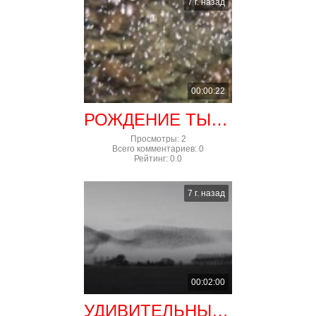
7 г. назад
00:00:22
РОЖДЕНИЕ ТЫСЯЧ ОСЬМИНОГОВ ЗАФИКСИРОВАЛА КАМЕРА
Просмотры
:
2
Всего комментариев
:
0
Рейтинг
:
0.0
7 г. назад
00:02:00
УДИВИТЕЛЬНЫЕ ПОЛЕТЫ СКВОРЦОВ