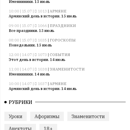
Именниники. 15 июль
мнения
публикуются,
10:00 | 15.07 |
1013
|
АРМЯНЕ
даже
Армянский день в истории. 15 июль
если
09:00 | 15.07 |
1066
|
ПРАЗДНИКИ
принимаются
Все праздники. 15 июль
без
08:00 | 15.07 |
1035
|
ГОРОСКОПЫ
восторга.
Понедельник. 15 июль
Главный
12:00 | 14.07 |
1073
|
СОБЫТИЯ
редактор
Этот день в истории. 14 июль
—
11:00 | 14.07 |
1038
|
ЗНАМЕНИТОСТИ
Армен
Именниники. 14 июль
фон
10:00 | 14.07 |
1037
|
АРМЯНЕ
Геворкян
Армянский день в истории. 14 июль
09:00 | 14.07 |
1037
|
ПРАЗДНИКИ
РУБРИКИ
Все праздники. 14 июль
08:00 | 14.07 |
1057
|
ГОРОСКОПЫ
Уроки
Афоризмы
Знаменитости
Воскресенье. 14 июль
09:00 | 13.07 |
1008
|
ПРАЗДНИКИ
Анектоты
18+