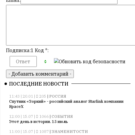
в
авторские
тексты,
не
кромсает
их
и
не
Подписка:1 Код *:
искажает
смысл.
Мнение
редакции
ПОСЛЕДНИЕ НОВОСТИ
не
является
11:43 | 20.01 |
205
|
РОССИЯ
обязательным
Спутник «Зоркий» - российский аналог Starlink компании
условием
SpaceX
для
12:00 | 15.07 |
1066
|
СОБЫТИЯ
публикации.
Этот день в истории. 15 июль
Противоположные
11:00 | 15.07 |
1087
|
ЗНАМЕНИТОСТИ