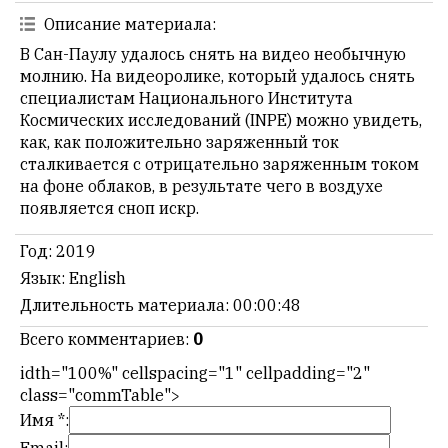
НАШИ
Описание материала
:
ПРАВИЛА
В Сан-Паулу удалось снять на видео необычную
Тонкие
молнию. На видеоролике, который удалось снять
материалы
специалистам Национального Института
для
Космических исследований (INPE) можно увидеть,
независимо
как, как положительно заряженный ток
мыслящих.
сталкивается с отрицательно заряженным током
на фоне облаков, в результате чего в воздухе
Сайт
появляется сноп искр.
обновляется
с
Год
: 2019
большим
Язык
: English
трудом,
Длительность материала
: 00:00:48
но
с
Всего комментариев
:
0
душой.
idth="100%" cellspacing="1" cellpadding="2"
Редакция
class="commTable">
не
Имя *:
лезет
Email: