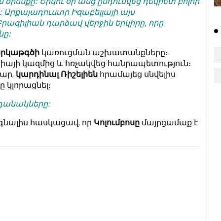
րենքը: Երկու օր անց ընդունվեց դեկրետ բոլոր
 Արքայադուստր Իզաբելլայի այս
րազիլիան դարձավ վերջին երկիրը, որը
նը:
երկաթգծի
կառուցման աշխատանքները։
մբիայի կազմից և հռչակվեց հանրապետություն։
մար,
կարդինալ Ռիշելիեն
հրամայեց սնվելիս
ը կլորացնել։
դանակները:
գնալիս հասկացավ, որ
Կոլումբոսը
մայրցամաք է