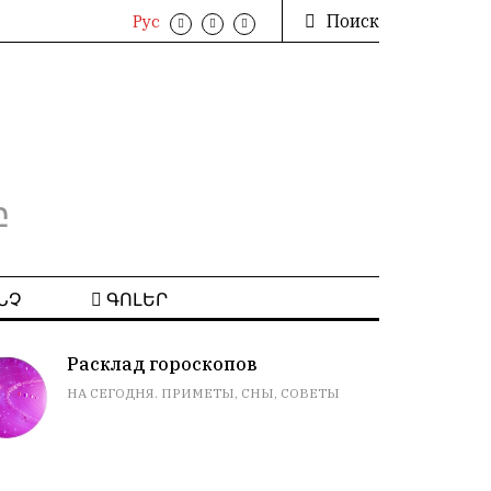
Поиск
Рус
բ
ՆՉ
ԳՈԼԵՐ
Расклад гороскопов
НА СЕГОДНЯ. ПРИМЕТЫ, СНЫ, СОВЕТЫ