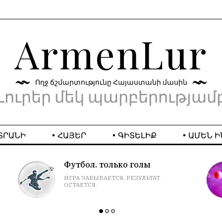
ArmenLur
Ողջ ճշմարտությունը Հայաստանի մասին
Լուրեր մեկ պարբերությամ
ՏՐԱՆԻ
ՀԱՅԵՐ
ԳԻՏԵԼԻՔ
ԱՄԵՆ Ի
Футбол. только голы
ИГРА ЗАБЫВАЕТСЯ, РЕЗУЛЬТАТ
ОСТАЕТСЯ.