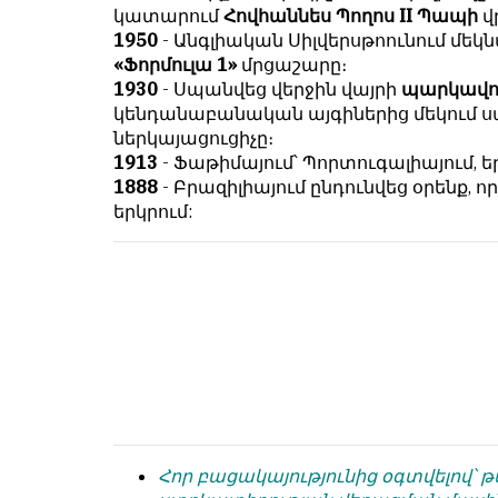
համակարծիք
душой.
կատարում
Հովհաննես Պողոս II Պապի
վ
լինելը
1950
- Անգլիական Սիլվերսթոունում մ
Редакция
պարտադիր
«Ֆորմուլա 1»
մրցաշարը։
не
պայման
1930
- Սպանվեց վերջին վայրի
պարկավոր
лезет
չէ
կենդանաբանական այգիներից մեկում ս
в
նյութերը
ներկայացուցիչը։
авторские
թողարկելու
1913
- Ֆաթիմայում՝ Պորտուգալիայում, ե
тексты,
համար։
1888
- Բրազիլիայում ընդունվեց օրենք, 
не
երկրում:
Հակառակ
кромсает
կարծիքները
их
Խմբագրության
и
կողմից
не
ընդունվում
искажает
են
смысл.
ոչ
Мнение
այնքան
редакции
գրկաբաց
не
են,
является
սակայն
Հոր բացակայությունից օգտվելով՝ 
обязательным
հրապարակվում