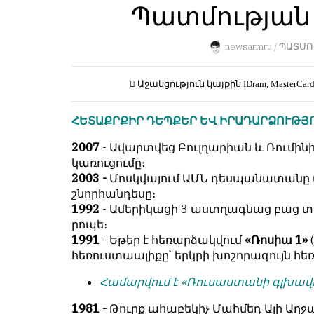
Пользователей:
Պատմության ա
Խմբագրությունը
0
քիթը
չի
newsarmru /
ՊԱՏՄՈ
խոթում
հեղինակային
НАШИ
Աջակցություն կայքին
IDram, MasterCar
նյութերի
ПРАВИЛА
մեջ,
ՀԵՏԱՔՐՔԻՐ ԴԵՊՔԵՐ ԵՎ ԻՐԱԴԱՐՁՈՒԹՅ
չի
Тонкие
կրճատում
материалы
2007
- Ավարտվեց Բուլղարիան և Ռումի
և
для
կառուցումը։
մտքերի
независимо
2003 -
Մոսկվայում ԱՄՆ դեսպանատանը 
խմբագրում
мыслящих.
շնորհանդեսը։
չի
1992
- Ամերիկացի 3 աստղագնաց բաց տ
Сайт
կատարում։
րոպե։
обновляется
1991
- Եթեր է հեռարձակվում
«Ռոսիա 1»
Խմբագրության
с
հեռուստաալիքը՝ երկրի խոշորագույն հեռ
կարծիքը
большим
հեղինակների
трудом,
Համարվում է «Ռուսաստանի գլխավո
կարծիքի
но
հետ
с
1981 -
Թուրք ահաբեկիչ Մահմեդ Ալի Աղջ