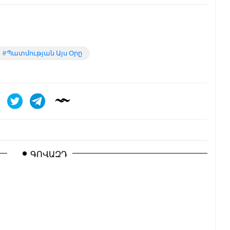
Պատմության Այս Օրը
ԳՈՎԱԶԴ