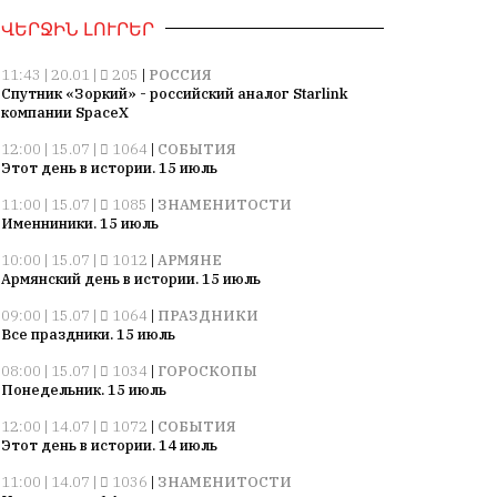
ՎԵՐՋԻՆ ԼՈՒՐԵՐ
11:43 | 20.01 |
205
|
РОССИЯ
Спутник «Зоркий» - российский аналог Starlink
компании SpaceX
12:00 | 15.07 |
1064
|
СОБЫТИЯ
Этот день в истории. 15 июль
11:00 | 15.07 |
1085
|
ЗНАМЕНИТОСТИ
Именниники. 15 июль
10:00 | 15.07 |
1012
|
АРМЯНЕ
Армянский день в истории. 15 июль
09:00 | 15.07 |
1064
|
ПРАЗДНИКИ
Все праздники. 15 июль
08:00 | 15.07 |
1034
|
ГОРОСКОПЫ
Понедельник. 15 июль
12:00 | 14.07 |
1072
|
СОБЫТИЯ
Этот день в истории. 14 июль
11:00 | 14.07 |
1036
|
ЗНАМЕНИТОСТИ