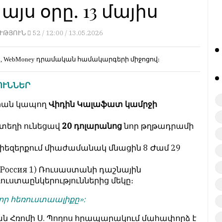
յս օրը. 13 մայիս
ՒԹՅՈՒՆ
52 /
12:00 / 13.05.2026
d, WebMoney
դրամական համակարգերի միջոցով։
ՈՒՆՆԵՐ
նիան կապող
Վիդին Կալաֆատ կամրջի
տեղի ունեցավ
20 դոլարանոց
նոր թղթադրամի
իեզերքում միաժամանակ մնացին 8 Ժամ 29
(Россия 1) Ռուսաստանի դաշնային
ուստաընկերություններից մեկը։
ր հեռուստաալիքը»:
ան Հռոմի Ս. Պողոս հրապարակում մահափորձ է