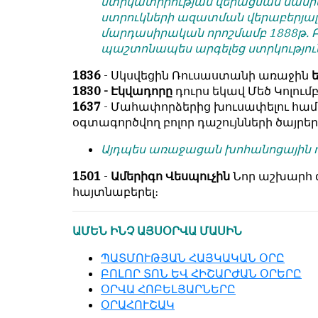
ստրկատիրության վերացման մասին օ
условием
են
ստրուկների ազատման վերաբերյալ:
для
նույն
մարդասիրական որոշմամբ 1888թ. Բ
публикации.
իրավունքով։
պաշտոնապես արգելեց ստրկությու
Противоположные
Գովազդային
1836
- Սկսվեցին Ռուսաստանի առաջին
мнения
տեքստերը,
1830 - Էկվադորը
դուրս եկավ Մեծ Կոլու
публикуются,
լուսանկարները
1637
- Մահափորձերից խուսափելու հա
даже
և
օգտագործվող բոլոր դաշույնների ծայրեր
если
բովանդակությունը
принимаются
Խմբագրության
Այդպես առաջացան խոհանոցային 
без
վերահսկողությունից
восторга.
1501
-
Ամերիգո Վեսպուչին
Նոր աշխարհ 
դուրս
հայտնաբերել։
են։
Главный
редактор
Խմբագիր-
ԱՄԵՆ ԻՆՉ ԱՅՍՕՐՎԱ ՄԱՍԻՆ
—
տնօրեն՝
Армен
Արմեն
ՊԱՏՄՈՒԹՅԱՆ ՀԱՅԿԱԿԱՆ ՕՐԸ
фон
ֆոն
ԲՈԼՈՐ ՏՈՆ ԵՎ ՀԻՇԱՐԺԱՆ ՕՐԵՐԸ
Геворкян
Գևորգյան
ՕՐՎԱ ՀՈԲԵԼՅԱՐՆԵՐԸ
ՕՐԱՀՈՒՇԱԿ