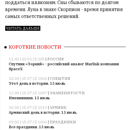
поддаться иллюзиям. Сны сбываются по долгом
1
времени. Луна в знаке Скорпион - время принятия
Пользователей:
самых ответственных решений.
0
ЧИТАТЬ ДАЛЬШЕ
НАШИ
ПРАВИЛА
КОРОТКИЕ НОВОСТИ
11:43 | 20.01 |
205
|
РОССИЯ
Тонкие
Спутник «Зоркий» - российский аналог Starlink компании
материалы
SpaceX
для
12:00 | 15.07 |
1066
|
СОБЫТИЯ
независимо
Этот день в истории. 15 июль
мыслящих.
11:00 | 15.07 |
1087
|
ЗНАМЕНИТОСТИ
Сайт
Именниники. 15 июль
обновляется
10:00 | 15.07 |
1013
|
АРМЯНЕ
с
Армянский день в истории. 15 июль
большим
трудом,
09:00 | 15.07 |
1066
|
ПРАЗДНИКИ
Все праздники. 15 июль
но