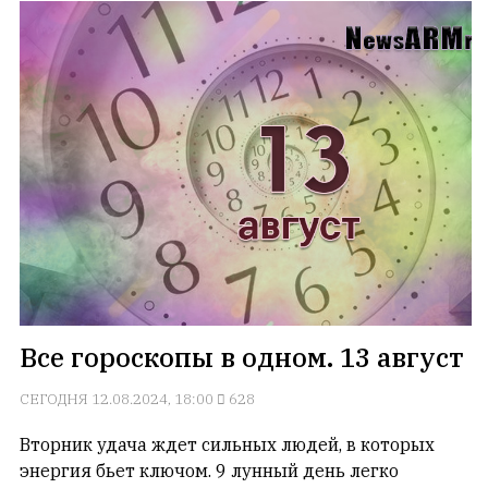
Пн
Вт
Ср
Чт
Пт
Сб
Вс
1
2
3
4
5
6
7
8
9
10
11
12
13
14
15
16
17
18
19
20
21
22
23
24
25
26
27
28
29
30
31
СТАТИСТИКА
Все гороскопы в одном. 13 август
СЕГОДНЯ
12.08.2024, 18:00
628
Онлайн
всего:
Вторник удача ждет сильных людей, в которых
1
энергия бьет ключом. 9 лунный день легко
Гостей: