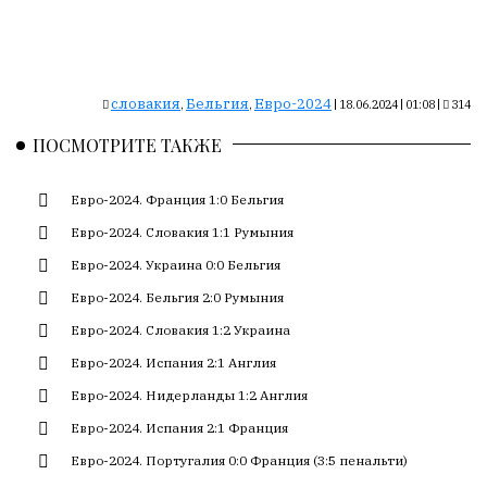
Сайт
обновляется
с
большим
трудом,
словакия
Бельгия
Евро-2024
,
,
|
18.06.2024 | 01:08
|
314
но
ПОСМОТРИТЕ ТАКЖЕ
с
душой.
Евро-2024. Франция 1:0 Бельгия
Редакция
Евро-2024. Словакия 1:1 Румыния
не
лезет
Евро-2024. Украина 0:0 Бельгия
в
Евро-2024. Бельгия 2:0 Румыния
авторские
Евро-2024. Словакия 1:2 Украина
тексты,
не
Евро-2024. Испания 2:1 Англия
кромсает
Евро-2024. Нидерланды 1:2 Англия
их
и
Евро-2024. Испания 2:1 Франция
не
Евро-2024. Португалия 0:0 Франция (3:5 пенальти)
искажает