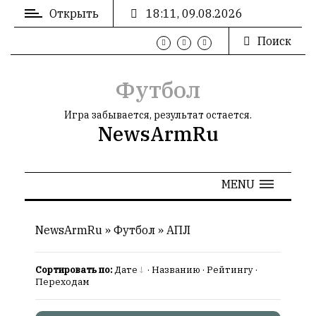
Открыть
18:11, 09.08.2026
Поиск
ВХОД
/
РЕГИСТРАЦИЯ
Футбол
Игра забывается, результат остается.
NewsArmRu
РЕКЛАМА
MENU
РЕКЛАМА
NewsArmRu
»
Футбол
»
AПЛ
Сортировать по:
Дате
·
Названию
·
Рейтингу
·
СТАТИСТИКА
Переходам