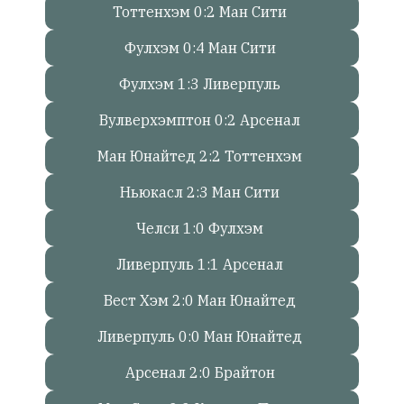
Тоттенхэм 0:2 Ман Сити
Онлайн
Фулхэм 0:4 Ман Сити
всего:
1
Фулхэм 1:3 Ливерпуль
Гостей:
Вулверхэмптон 0:2 Арсенал
1
Пользователей:
Ман Юнайтед 2:2 Тоттенхэм
0
Ньюкасл 2:3 Ман Сити
Челси 1:0 Фулхэм
НАШИ
ПРАВИЛА
Ливерпуль 1:1 Арсенал
Тонкие
Вест Хэм 2:0 Ман Юнайтед
материалы
для
Ливерпуль 0:0 Ман Юнайтед
независимо
Арсенал 2:0 Брайтон
мыслящих.