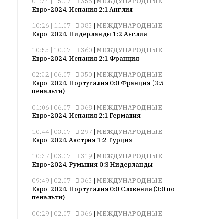
01:34 | 15.07 |
356
|
МЕЖДУНАРОДНЫЕ
смысл.
Евро-2024. Испания 2:1 Англия
Мнение
10:26 | 11.07 |
385
|
МЕЖДУНАРОДНЫЕ
Евро-2024. Нидерланды 1:2 Англия
редакции
не
10:55 | 10.07 |
360
|
МЕЖДУНАРОДНЫЕ
является
Евро-2024. Испания 2:1 Франция
обязательным
02:32 | 06.07 |
350
|
МЕЖДУНАРОДНЫЕ
условием
Евро-2024. Португалия 0:0 Франция (3:5
для
пенальти)
публикации.
01:06 | 06.07 |
368
|
МЕЖДУНАРОДНЫЕ
Евро-2024. Испания 2:1 Германия
Противоположные
мнения
10:44 | 03.07 |
297
|
МЕЖДУНАРОДНЫЕ
публикуются,
Евро-2024. Австрия 1:2 Турция
даже
10:37 | 03.07 |
319
|
МЕЖДУНАРОДНЫЕ
если
Евро-2024. Румыния 0:3 Нидерланды
принимаются
09:49 | 02.07 |
365
|
МЕЖДУНАРОДНЫЕ
без
Евро-2024. Португалия 0:0 Словения (3:0 по
восторга.
пенальти)
Главный
00:29 | 02.07 |
366
|
МЕЖДУНАРОДНЫЕ