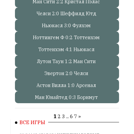
Сайт
Ман Сити 2:2 Кристал Пэлас
обновляется
Челси 2:0 Шеффилд Ютд
с
большим
Ньюкасл 3:0 Фулхэм
трудом,
но
Ноттингем Ф 0:2 Тоттенхэм
с
душой.
Тоттенхэм 4:1 Ньюкасл
Редакция
Лутон Таун 1:2 Ман Сити
не
лезет
Эвертон 2:0 Челси
в
авторские
Астон Вилла 1:0 Арсенал
тексты,
Ман Юнайтед 0:3 Борнмут
не
кромсает
их
1
2
3
...
6
7
»
и
ВСЕ ИГРЫ
не
искажает