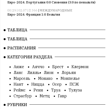
Евро-2024. Португалия 0:0 Словения (3:0 по пенальти)
00:29 | 02.07 |
366
|
МЕЖДУНАРОДНЫЕ
Евро-2024. Франция 1:0 Бельгия
10:52 | 27.06 |
364
|
МЕЖДУНАРОДНЫЕ
Евро-2024. Грузия 2:0 Португалия
ТАБЛИЦА
10:22 | 27.06 |
314
|
МЕЖДУНАРОДНЫЕ
ТАБЛИЦА
Евро-2024. Чехия 1:2 Турция
09:44 | 27.06 |
269
|
МЕЖДУНАРОДНЫЕ
РАСПИСАНИЯ
Евро-2024. Словакия 1:1 Румыния
КАТЕГОРИИ РАЗДЕЛА
09:22 | 27.06 |
312
|
МЕЖДУНАРОДНЫЕ
Евро-2024. Украина 0:0 Бельгия
Анже
Аяччо
Брест
Клермон
02:17 | 26.06 |
310
|
МЕЖДУНАРОДНЫЕ
Ланс
Лилль
Лион
Лорьян
Евро-2024. Дания 0:0 Сербия
Марсель
Монако
Монпелье
02:10 | 26.06 |
304
|
МЕЖДУНАРОДНЫЕ
Нант
Ницца
Осер
ПСЖ
Евро-2024. Англия 0:0 Словения
Реймс
Ренн
Труа
Тулуза
00:10 | 26.06 |
Страсбур
312
|
МЕЖДУНАРОДНЫЕ
Метц
Гавр
Евро-2024. Нидерланды 2:3 Австрия
РУБРИКИ
00:05 | 26.06 |
326
|
МЕЖДУНАРОДНЫЕ