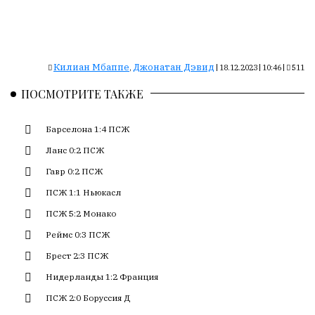
Сайт
обновляется
с
большим
трудом,
Килиан Мбаппе
Джонатан Дэвид
,
|
18.12.2023 | 10:46
|
511
но
ПОСМОТРИТЕ ТАКЖЕ
с
душой.
Барселона 1:4 ПСЖ
Редакция
Ланс 0:2 ПСЖ
не
лезет
Гавр 0:2 ПСЖ
в
ПСЖ 1:1 Ньюкасл
авторские
ПСЖ 5:2 Монако
тексты,
не
Реймс 0:3 ПСЖ
кромсает
Брест 2:3 ПСЖ
их
и
Нидерланды 1:2 Франция
не
ПСЖ 2:0 Боруссия Д
искажает