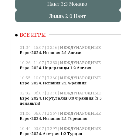
Нант 3:3 Монако
Онлайн
Лилль 2:0 Нант
всего:
1
Гостей:
ВСЕ ИГРЫ
1
Пользователей:
01:34 | 15.07 |
356
|
МЕЖДУНАРОДНЫЕ
Евро-2024. Испания 2:1 Англия
0
10:26 | 11.07 |
383
|
МЕЖДУНАРОДНЫЕ
Евро-2024. Нидерланды 1:2 Англия
10:55 | 10.07 |
360
|
МЕЖДУНАРОДНЫЕ
НАШИ
Евро-2024. Испания 2:1 Франция
ПРАВИЛА
02:32 | 06.07 |
350
|
МЕЖДУНАРОДНЫЕ
Евро-2024. Португалия 0:0 Франция (3:5
Тонкие
пенальти)
материалы
для
01:06 | 06.07 |
367
|
МЕЖДУНАРОДНЫЕ
Евро-2024. Испания 2:1 Германия
независимо
мыслящих.
10:44 | 03.07 |
297
|
МЕЖДУНАРОДНЫЕ
Евро-2024. Австрия 1:2 Турция