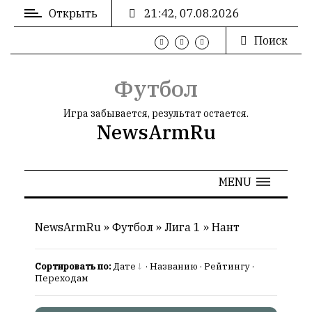
Открыть
21:42, 07.08.2026
Поиск
ВХОД
/
РЕГИСТРАЦИЯ
Футбол
Игра забывается, результат остается.
NewsArmRu
РЕКЛАМА
MENU
РЕКЛАМА
NewsArmRu
»
Футбол
»
Лига 1
»
Нант
Сортировать по:
Дате
·
Названию
·
Рейтингу
·
СТАТИСТИКА
Переходам