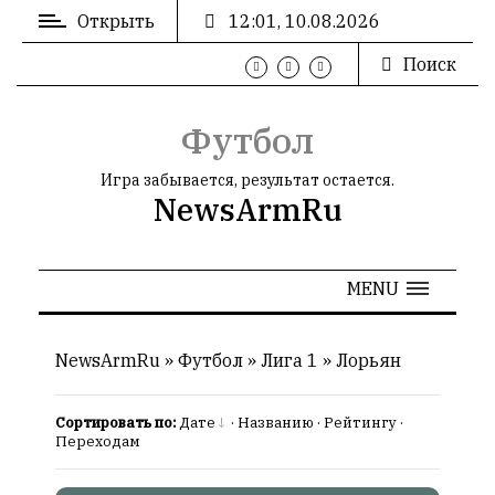
Открыть
12:01, 10.08.2026
Поиск
ВХОД
/
РЕГИСТРАЦИЯ
Футбол
Игра забывается, результат остается.
NewsArmRu
РЕКЛАМА
MENU
РЕКЛАМА
NewsArmRu
»
Футбол
»
Лига 1
»
Лорьян
Сортировать по:
Дате
·
Названию
·
Рейтингу
·
СТАТИСТИКА
Переходам