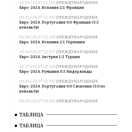
Сайт
10:55 | 10.07 |
360
|
МЕЖДУНАРОДНЫЕ
обновляется
Евро-2024. Испания 2:1 Франция
с
02:32 | 06.07 |
350
|
МЕЖДУНАРОДНЫЕ
большим
Евро-2024. Португалия 0:0 Франция (3:5
трудом,
пенальти)
но
01:06 | 06.07 |
368
|
МЕЖДУНАРОДНЫЕ
с
Евро-2024. Испания 2:1 Германия
душой.
10:44 | 03.07 |
297
|
МЕЖДУНАРОДНЫЕ
Евро-2024. Австрия 1:2 Турция
Редакция
не
10:37 | 03.07 |
320
|
МЕЖДУНАРОДНЫЕ
лезет
Евро-2024. Румыния 0:3 Нидерланды
в
09:49 | 02.07 |
365
|
МЕЖДУНАРОДНЫЕ
авторские
Евро-2024. Португалия 0:0 Словения (3:0 по
тексты,
пенальти)
не
00:29 | 02.07 |
366
|
МЕЖДУНАРОДНЫЕ
кромсает
Евро-2024. Франция 1:0 Бельгия
их
ТАБЛИЦА
10:52 | 27.06 |
364
|
МЕЖДУНАРОДНЫЕ
и
Евро-2024. Грузия 2:0 Португалия
не
ТАБЛИЦА
искажает
10:22 | 27.06 |
314
|
МЕЖДУНАРОДНЫЕ