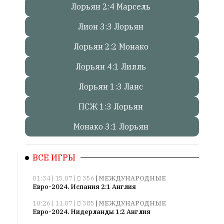
Лорьян 2:4 Марсель
Онлайн
Лион 3:3 Лорьян
всего:
1
Лорьян 2:2 Монако
Гостей:
Лорьян 4:1 Лилль
1
Пользователей:
Лорьян 1:3 Ланс
0
ПСЖ 1:3 Лорьян
Монако 3:1 Лорьян
НАШИ
ПРАВИЛА
ВСЕ ИГРЫ
Тонкие
материалы
01:34 | 15.07 |
356
|
МЕЖДУНАРОДНЫЕ
для
Евро-2024. Испания 2:1 Англия
независимо
10:26 | 11.07 |
385
|
МЕЖДУНАРОДНЫЕ
мыслящих.
Евро-2024. Нидерланды 1:2 Англия