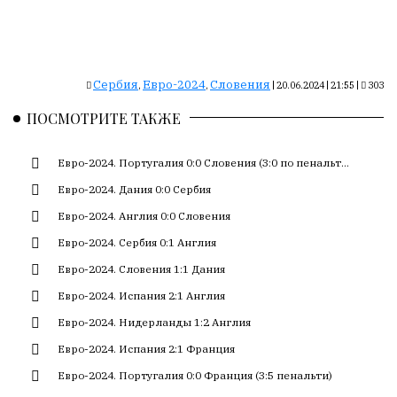
Сайт
обновляется
с
большим
трудом,
Сербия
Евро-2024
Словения
,
,
|
20.06.2024 | 21:55
|
303
но
ПОСМОТРИТЕ ТАКЖЕ
с
душой.
Евро-2024. Португалия 0:0 Словения (3:0 по пенальт...
Редакция
Евро-2024. Дания 0:0 Сербия
не
лезет
Евро-2024. Англия 0:0 Словения
в
Евро-2024. Сербия 0:1 Англия
авторские
Евро-2024. Словения 1:1 Дания
тексты,
не
Евро-2024. Испания 2:1 Англия
кромсает
Евро-2024. Нидерланды 1:2 Англия
их
и
Евро-2024. Испания 2:1 Франция
не
Евро-2024. Португалия 0:0 Франция (3:5 пенальти)
искажает