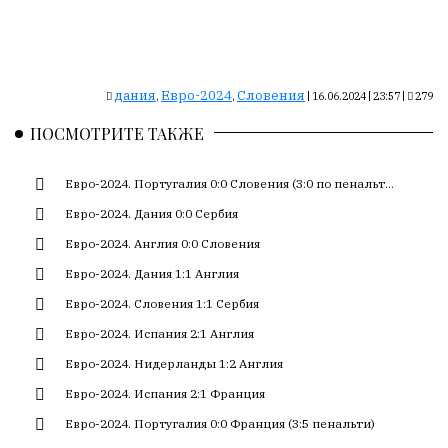
Сайт
обновляется
с
большим
трудом,
дания
Евро-2024
Словения
,
,
|
16.06.2024 | 23:57
|
279
но
ПОСМОТРИТЕ ТАКЖЕ
с
душой.
Евро-2024. Португалия 0:0 Словения (3:0 по пенальт...
Редакция
Евро-2024. Дания 0:0 Сербия
не
лезет
Евро-2024. Англия 0:0 Словения
в
Евро-2024. Дания 1:1 Англия
авторские
Евро-2024. Словения 1:1 Сербия
тексты,
не
Евро-2024. Испания 2:1 Англия
кромсает
Евро-2024. Нидерланды 1:2 Англия
их
и
Евро-2024. Испания 2:1 Франция
не
Евро-2024. Португалия 0:0 Франция (3:5 пенальти)
искажает