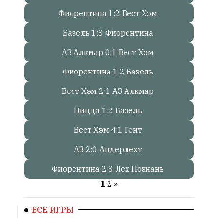
Сайт
обновляется
Фиорентина 1:2 Вест Хэм
с
Базель 1:3 Фиорентина
большим
трудом,
АЗ Алкмар 0:1 Вест Хэм
но
с
Фиорентина 1:2 Базель
душой.
Вест Хэм 2:1 АЗ Алкмар
Редакция
не
Ницца 1:2 Базель
лезет
в
Вест Хэм 4:1 Гент
авторские
тексты,
АЗ 2:0 Андерлехт
не
Фиорентина 2:3 Лех Познань
кромсает
их
1
2
»
и
не
ВСЕ ИГРЫ
искажает