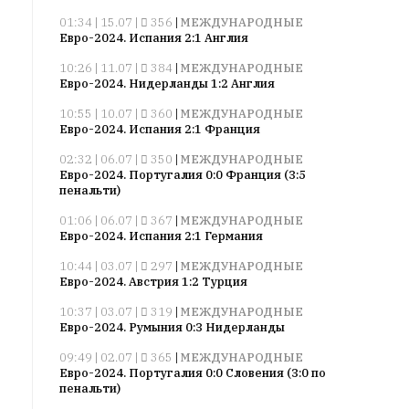
смысл.
01:34 | 15.07 |
356
|
МЕЖДУНАРОДНЫЕ
Евро-2024. Испания 2:1 Англия
Мнение
редакции
10:26 | 11.07 |
384
|
МЕЖДУНАРОДНЫЕ
Евро-2024. Нидерланды 1:2 Англия
не
является
10:55 | 10.07 |
360
|
МЕЖДУНАРОДНЫЕ
обязательным
Евро-2024. Испания 2:1 Франция
условием
02:32 | 06.07 |
350
|
МЕЖДУНАРОДНЫЕ
для
Евро-2024. Португалия 0:0 Франция (3:5
публикации.
пенальти)
Противоположные
01:06 | 06.07 |
367
|
МЕЖДУНАРОДНЫЕ
Евро-2024. Испания 2:1 Германия
мнения
публикуются,
10:44 | 03.07 |
297
|
МЕЖДУНАРОДНЫЕ
даже
Евро-2024. Австрия 1:2 Турция
если
10:37 | 03.07 |
319
|
МЕЖДУНАРОДНЫЕ
принимаются
Евро-2024. Румыния 0:3 Нидерланды
без
09:49 | 02.07 |
365
|
МЕЖДУНАРОДНЫЕ
восторга.
Евро-2024. Португалия 0:0 Словения (3:0 по
пенальти)
Главный