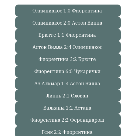
Олимпиакос 1:0 Фиорентина
Онлайн
всего:
Олимпиакос 2:0 Астон Вилла
1
Гостей:
Брюгге 1:1 Фиорентина
1
Астон Вилла 2:4 Олимпиакос
Пользователей:
0
Фиорентина 3:2 Брюгге
Фиорентина 6:0 Чукарички
НАШИ
АЗ Алкмар 1:4 Астон Вилла
ПРАВИЛА
Лилль 2:1 Слован
Тонкие
материалы
Балканы 1:2 Астана
для
независимо
Фиорентина 2:2 Ференцварош
мыслящих.
Генк 2:2 Фиорентина