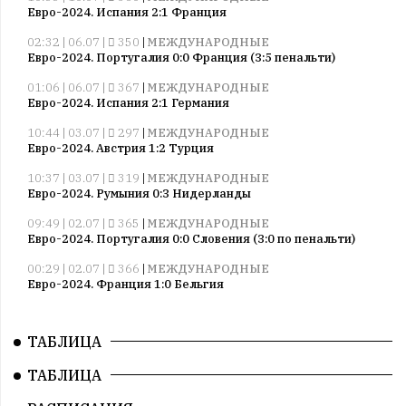
Евро-2024. Испания 2:1 Франция
02:32 | 06.07 |
350
|
МЕЖДУНАРОДНЫЕ
Евро-2024. Португалия 0:0 Франция (3:5 пенальти)
01:06 | 06.07 |
367
|
МЕЖДУНАРОДНЫЕ
Евро-2024. Испания 2:1 Германия
10:44 | 03.07 |
297
|
МЕЖДУНАРОДНЫЕ
Евро-2024. Австрия 1:2 Турция
10:37 | 03.07 |
319
|
МЕЖДУНАРОДНЫЕ
Евро-2024. Румыния 0:3 Нидерланды
09:49 | 02.07 |
365
|
МЕЖДУНАРОДНЫЕ
Евро-2024. Португалия 0:0 Словения (3:0 по пенальти)
00:29 | 02.07 |
366
|
МЕЖДУНАРОДНЫЕ
Евро-2024. Франция 1:0 Бельгия
10:52 | 27.06 |
364
|
МЕЖДУНАРОДНЫЕ
Евро-2024. Грузия 2:0 Португалия
ТАБЛИЦА
10:22 | 27.06 |
314
|
МЕЖДУНАРОДНЫЕ
ТАБЛИЦА
Евро-2024. Чехия 1:2 Турция
09:44 | 27.06 |
269
|
МЕЖДУНАРОДНЫЕ