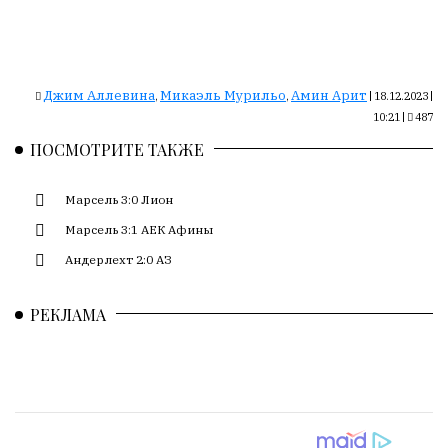
Сайт
обновляется
с
большим
трудом,
Джим Аллевина
Микаэль Мурильо
Амин Арит
,
,
|
18.12.2023 |
но
10:21
|
487
с
ПОСМОТРИТЕ ТАКЖЕ
душой.
Редакция
Марсель 3:0 Лион
не
Марсель 3:1 АЕК Афины
лезет
Андерлехт 2:0 АЗ
в
авторские
тексты,
РЕКЛАМА
не
кромсает
их
и
не
искажает