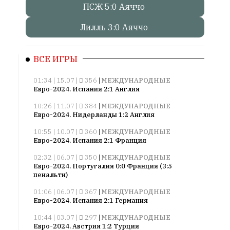
ПСЖ 5:0 Аяччо
Онлайн
Лилль 3:0 Аяччо
всего:
1
Гостей:
ВСЕ ИГРЫ
1
Пользователей:
01:34 | 15.07 |
356
|
МЕЖДУНАРОДНЫЕ
Евро-2024. Испания 2:1 Англия
0
10:26 | 11.07 |
384
|
МЕЖДУНАРОДНЫЕ
Евро-2024. Нидерланды 1:2 Англия
10:55 | 10.07 |
360
|
МЕЖДУНАРОДНЫЕ
НАШИ
Евро-2024. Испания 2:1 Франция
ПРАВИЛА
02:32 | 06.07 |
350
|
МЕЖДУНАРОДНЫЕ
Евро-2024. Португалия 0:0 Франция (3:5
Тонкие
пенальти)
материалы
для
01:06 | 06.07 |
367
|
МЕЖДУНАРОДНЫЕ
Евро-2024. Испания 2:1 Германия
независимо
мыслящих.
10:44 | 03.07 |
297
|
МЕЖДУНАРОДНЫЕ
Евро-2024. Австрия 1:2 Турция