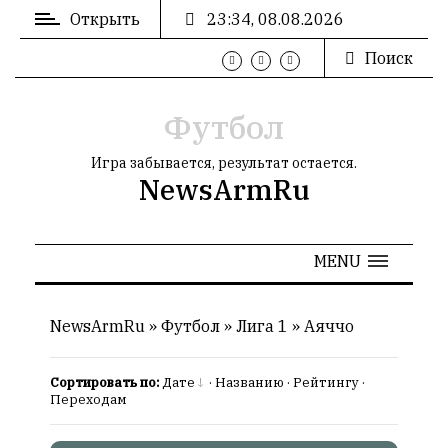
Открыть
23:34, 08.08.2026
Поиск
ВХОД
/
РЕГИСТРАЦИЯ
Футбол
Игра забывается, результат остается.
NewsArmRu
РЕКЛАМА
MENU
РЕКЛАМА
NewsArmRu
»
Футбол
»
Лига 1
»
Аяччо
Сортировать по:
Дате
·
Названию
·
Рейтингу
·
СТАТИСТИКА
Переходам